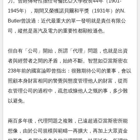
力。曾經傳奇性擔任哥倫比亞大學校長44年（1901-
1945年），期間又榮獲諾貝爾和平獎（1931年）的N.
Butler曾說過：近代最重大的單一發明就是責任有限公
司，縱然是蒸汽及電力的重要性都顯較遜色。
但自有「公司」開始，所謂「代理」問題，也就是出資
者與經營者之間的矛盾，始終不斷。智慧如亞當斯密在
238年前的國富論即曾指出：很難期待公司的董事，會以
照顧本身財富相同的警覺與態度管理他人的財富，從而
在管理公司的過程中，疏忽或慷他人之慨的事，多少難
以避免。
兩百多年後，代理問題之複雜，已遠超過亞當斯密所能
想像，由於公司規模與範疇一再擴大，再加上大眾資金