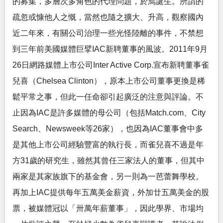
的募集，多層次多角色的代理問題，於焉誕生。所謂的
疏忽或慷他人之慨，當然也隨之擴大、升高，觀察國內
近二年來，有關公司治理一些光怪陸離的事件，不禁想
到三年前美國媒體巨擘IAC新聘董事的風波。2011年9月
26日網路媒體上市公司Inter Active Corp.宣布新聘董事雀
兒喜（Chelsea Clinton），原本上市公司董事更換是稀
鬆平常之事，但此一任命卻引起廣泛的注意與評論。不
止因為IAC是許多媒體的母公司（包括Match.com、City
Search、Newsweek等26家），也因為IAC董事會中多
是其他上市公司經驗豐富的執行長，而雀兒喜不過是年
方31歲的研究生，雖然其曾任三家法人的董事，但其中
兩家是其家族旗下的基金會，另一則為一芭蕾舞學校。
再加上IAC提供每年五萬美金薪資，外加廿五萬美金的股
票，被媒體冠以「卅萬年薪董事」，因此學界、市場均