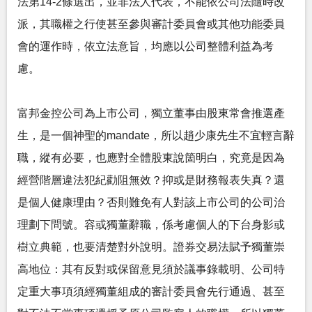
法第14-2條選出，並非法人代表，不能依公司法隨時改
派，其職權之行使甚至參與審計委員會或其他功能委員
會的運作時，依立法意旨，均應以公司整體利益為考
慮。
富邦金控公司為上市公司，獨立董事由股東常會推選產
生，是一個神聖的mandate，所以趙少康先生不宜輕言辭
職，縱有必要，也應對全體股東說箇明白，究竟是因為
經營階層違法犯紀勸阻無效？抑或是財務報表失真？還
是個人健康理由？否則難免有人對該上市公司的公司治
理劃下問號。容或獨董辭職，係考慮個人的下台身影或
樹立典範，也要清楚對外說明。證券交易法賦予獨董崇
高地位：其有反對或保留意見須於議事錄載明、公司特
定重大事項須經獨董組成的審計委員會先行通過、甚至