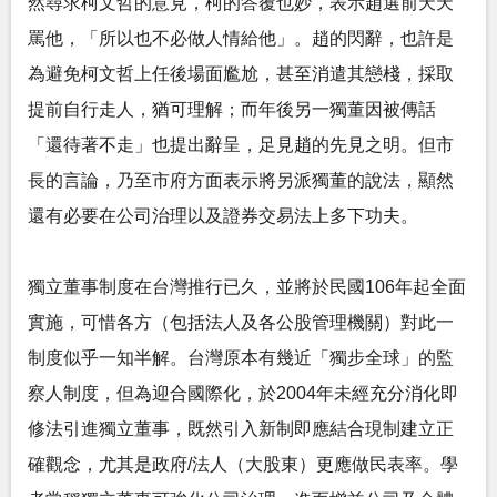
然尋求柯文哲的意見，柯的答覆也妙，表示趙選前天天
罵他，「所以也不必做人情給他」。趙的閃辭，也許是
為避免柯文哲上任後場面尷尬，甚至消遣其戀棧，採取
提前自行走人，猶可理解；而年後另一獨董因被傳話
「還待著不走」也提出辭呈，足見趙的先見之明。但市
長的言論，乃至市府方面表示將另派獨董的說法，顯然
還有必要在公司治理以及證券交易法上多下功夫。
獨立董事制度在台灣推行已久，並將於民國106年起全面
實施，可惜各方（包括法人及各公股管理機關）對此一
制度似乎一知半解。台灣原本有幾近「獨步全球」的監
察人制度，但為迎合國際化，於2004年未經充分消化即
修法引進獨立董事，既然引入新制即應結合現制建立正
確觀念，尤其是政府/法人（大股東）更應做民表率。學