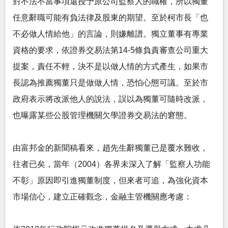
對不法不當事項還授予原公司監察人的職權，所以獨董
任意辭職可能有負法律及股東的期望。至於柯市長「也
不必做人情給他」的言論，則嫌離譜。獨立董事有專業
資格的要求，依證券交易法第14-5條負責審查公司重大
提案，責任不輕，決不是以做人情的方式產生，如果市
長認為推薦獨董只是做做人情，恐怕心態可議。至於市
政府表示將改派他人的說法，誤以為獨董可隨時改派，
也曝露某些公股管理機關欠學證券交易法的窘態。
由富邦金的新聞稿看來，趙先生辭獨董已是覆水難收，
往者已矣，當年（2004）各界未深入了解「監察人功能
不彰」原因即引進獨董制度，但來者可追，為強化資本
市場信心，建立正確觀念，金融主管機關應考慮：