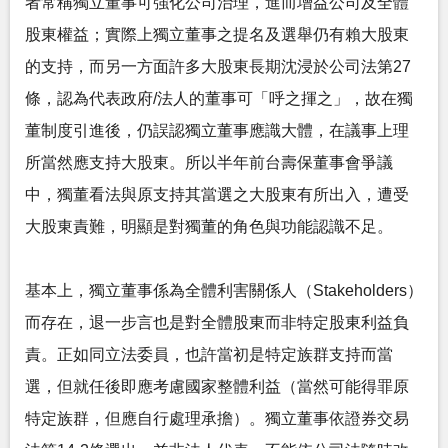
者常稱獨立董事可強化公司治理，進而增益公司及全體
股東權益；實際上獨立董事之提名及選舉仍有賴大股東
的支持，而另一方面許多大股東長期沈浸於公司法第27
條，認為代表政府/法人的董事可「呼之揮之」，故在獨
董制度引進後，仍誤認獨立董事應識大體，在議事上理
所當然應支持大股東。所以半年前台壽保董事會爭議
中，獨董看法與原支持其當選之大股東有所出入，遭受
大股東責難，明顯是對獨董的角色與功能認識不足。
基本上，獨立董事係為全體利害關係人（Stakeholders）
而存在，退一步言也是對全體股東而非特定股東利益負
責。正如同立法委員，也許當初是特定族群支持而當
選，但就任後即應考慮國家整體利益（當然可能得罪原
特定族群，但應自行處理承擔）。獨立董事依證券交易