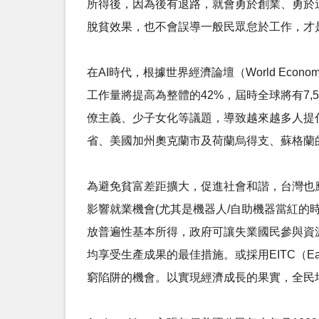
所得後，因為後有退路，就會勇於創業、勇於
脫貧效果，也不會誤導一般民眾怠於工作，才
在AI時代，根據世界經濟論壇（World Economi
工作量將提高為整體的42%，屆時全球將有7
僚主義、少子女化等議題，導致越來越多人提
省、美國加州奧克蘭市及荷蘭烏得支、蘇格蘭
為避免貧富差距擴大，促進社會和諧，台灣也
影響就業機會(尤其是機器人/自助機器當紅的時代)，或
放普遍性基本所得，政府可讓失業國民參與資
均享受生產成果的最佳措施。或採用EITC（Earn
窮陷阱的機會。以實現經濟成長的果實，全民