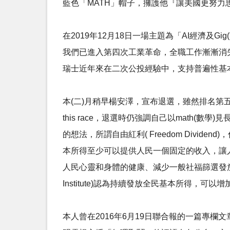
藍色「MATH」帽子，擁護他『讓美國更努力思考』(Mak
在2019年12月18日一場主題為「AI經濟及
我們已進入第四次工業革命，全職工作漸漸消
瑞士近年來在二次公投經驗中，支持普遍性基本
本(二)月稍早楊安澤，宣布退選，雖然排名第五，聲勢不錯，但他表示 I 
this race，退選時仍強調自己以math(數學
的想法，所謂自由紅利( Freedom Divi
本所得至少可以提供人民一個固定的收入，讓
人民心靈和身體的健康、減少一般社福篩選發放
Institute)認為持續發放全民基本所得，可
本人曾在2016年6月19日聯合報的一篇專