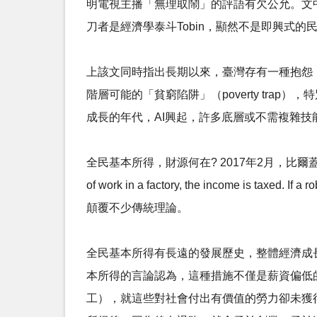
明電視主播「無理取鬧」的評語有欠公允。文中提到
刀者是經濟學泰斗Tobin，顯然不是即興式的
上該文同時指出長期以來，臺灣存有一種抱怨
階層可能的「貧窮陷阱」（poverty tr
成長的年代，AI興起，許多底層或不需複雜技能
全民基本所得，財源何在? 2017年2月，比爾蓋茲( B
of work in a factory, the income is taxed. 
顛覆不少傳統理論。
全民基本所得有長遠的發展歷史，整體經濟成長後，應
本所得的言論認為，這種措施不僅是薪資偏低
工），就這些對社會付出有價值的勞力卻未獲