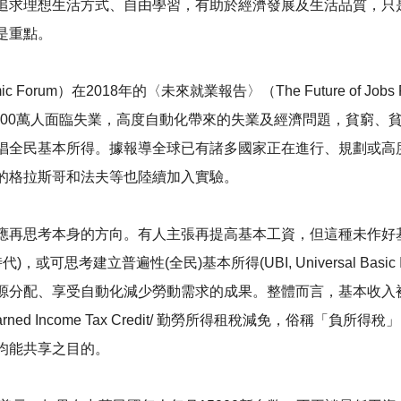
追求理想生活方式、自由學習，有助於經濟發展及生活品質，只
是重點。
c Forum）在2018年的〈未來就業報告〉（The Future of J
,500萬人面臨失業，高度自動化帶來的失業及經濟問題，貧窮
倡全民基本所得。據報導全球已有諸多國家正在進行、規劃或高
的格拉斯哥和法夫等也陸續加入實驗。
應再思考本身的方向。有人主張再提高基本工資，但這種未作好
可思考建立普遍性(全民)基本所得(UBI, Universal Basi
源分配、享受自動化減少勞動需求的成果。整體而言，基本收入
ed Income Tax Credit/ 勤勞所得租稅減免，俗稱「
均能共享之目的。