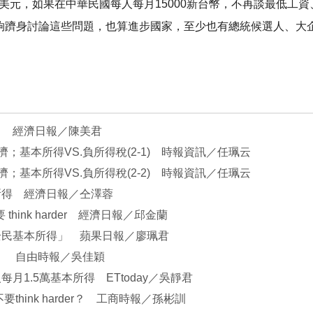
1000美元，如果在中華民國每人每月15000新台幣，不再談最
夠躋身討論這些問題，也算進步國家，至少也有總統候選人、大企
」 經濟日報／陳美君
；基本所得VS.負所得稅(2-1) 時報資訊／任珮云
；基本所得VS.負所得稅(2-2) 時報資訊／任珮云
所得 經濟日報／仝澤蓉
hink harder 經濟日報／邱金蘭
全民基本所得」 蘋果日報／廖珮君
」 自由時報／吳佳穎
1.5萬基本所得 ETtoday／吳靜君
hink harder？ 工商時報／孫彬訓