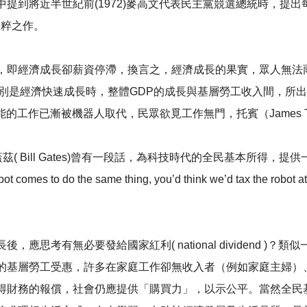
將近半世紀前(1972)麥高文代表民主黨競選總統時，提出每人100
民粹之作。
，即經濟成長卻薪資停滯，換言之，經濟成長的果實，眾人無法
ap），特別是經濟快速成長時，整體GDP的成長與基層勞工收入間
的工作已漸被機器人取代，民眾欲覓工作無門，托賓（James T
ill Gates)曾有一段話，為科技時代的全民基本所得，提供一些思考基礎。I
If a robot comes to do the same thing, you’d think we’d tax 
思考有無必要發給國家紅利( national dividend 
的基層勞工受惠，許多在家庭工作卻無收入者（例如家庭主婦）
得財務的報償，社會仍應提供「購買力」，以示公平。當然全民