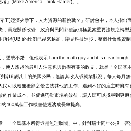
e America Think Harder)」。
Gig(零工)經濟夾擊下，人力資源的新挑戰？」研討會中，本人指出面
失，勞雇關係改變，政府與民間都應該積極思索重要法規之轉型
所得(UBI)的比例已越來越高，顯見科技進步，整個社會薪資
am the math guy and it is clear tonight from the 
)見長，使人想起他最引人注意也與數學有關的政見，就是「全民基本所得」(un
dend)，係指18歲以上的美國公民，無論其收入或就業狀況，每人每
人民可以較無後顧之憂去找其他的工作、遇到不好的雇主時擁有
的作業成本、並促進勞動市場的效益，讓人民可以找尋到更適合自己的
以增加約460萬個工作機會使經濟成長率提高。
欄文章，「全民基本所得豈是無理取鬧」中，針對瑞士同年公投，否