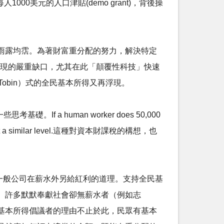
0美元的人口津貼(demo grant)，背後操
雨露均霑。為著財富重分配的努力，解決特定
，所出現的嚴重缺口，尤其在此「顛覆性科技」快速
obin）式的全民基本所得又再浮現。
f a human worker does 50,000
the robot at a similar level.這種對資本財課稅的構想，也
)？類似一般公司在薪水外另給紅利的道理。支持全民基
、許多默默奉獻社會卻無薪水者（例如志
基本所得倡議者的理由不止於此，民眾有基本