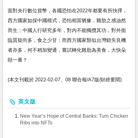
面對央行數位貨幣，各國恐怕在2022年都要有所抉擇，
西方國家如採中國模式，恐怕相當猶豫，雞肋之感油然
而生；中國人行研究多年，對內不能獨攬其功，對外面
臨質疑尚多，食之少甘；而西方國家類似台灣錯失良機
者亦多，何不稍加變通，嘗試轉化雞肋為美食，大快朵
頤一番？
(本文刊載於 2022-02-07、08 聯合報/A7版/財經要聞)
英文版
New Year’s Hope of Central Banks: Turn Chicken
Ribs into NFTs