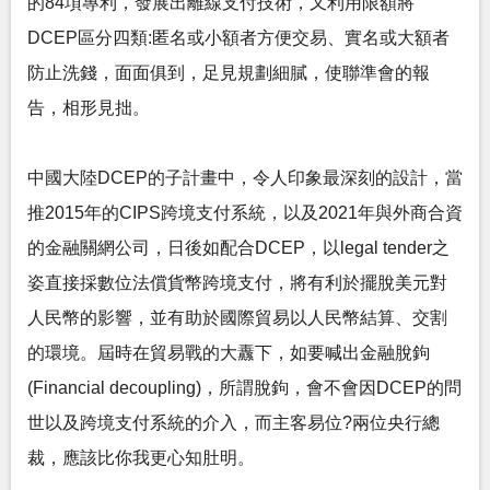
的84項專利，發展出離線支付技術，又利用限額將
DCEP區分四類:匿名或小額者方便交易、實名或大額者
防止洗錢，面面俱到，足見規劃細膩，使聯準會的報
告，相形見拙。
中國大陸DCEP的子計畫中，令人印象最深刻的設計，當
推2015年的CIPS跨境支付系統，以及2021年與外商合資
的金融關網公司，日後如配合DCEP，以legal tender之
姿直接採數位法償貨幣跨境支付，將有利於擺脫美元對
人民幣的影響，並有助於國際貿易以人民幣結算、交割
的環境。屆時在貿易戰的大纛下，如要喊出金融脫鉤
(Financial decoupling)，所謂脫鉤，會不會因DCEP的問
世以及跨境支付系統的介入，而主客易位?兩位央行總
裁，應該比你我更心知肚明。