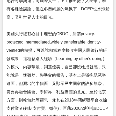
配合冬季奧運，向國際人士，正面推出數字人民幣，雖
有各種陰謀論，但在冬奧絢麗的氣氛下，DCEP也水漲船
高，吸引世界人士的目光。
美國央行總裁心目中理想的CBDC，所謂privacy-
protected,intermediated,widely transferable,identity-
verified的前提，可以說相當程度接收中國人民銀行的研
發成果，這種藉別人經驗（Learning by other's doing）
的模式，內容華麗，詞藻優美，自己卻沒啥成就感，只
能說是一塊雞肋。聯準會的報告，基本上是猶抱琵琶半
遮面，但漏出的半個面，又顯示民主國家的許多無奈，
需要再融合國會、學術界、利益團體的意見。至於北京
方面，則較無此等顧忌，尤其在2018年藉網聯平台收編
支付業者(包括支付寶、微信)，再藉2020/2所申請DCEP