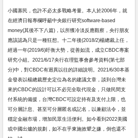
小國寡民，也許不必太多戰略考量。本人於2006年，就
在經濟日報專欄呼籲中央銀行研究software-based
money(其後不下八篇)，以所獲冷淡反應觀察，央行朋友
應該認為只是一種狂想。十二年後(2018/2)楊總裁上任，
經過一年(2019/6)盱衡大勢，從善如流，成立CBDC專案
研究小組。2021/6/17央行在理監事會參考資料(第七部
分)中，對CBDC有迥異以往的詳細說明。2021/6/30本基
金發表以楊總裁歷史定位為名的建議文章，談到台灣未
來的CBDC的設計可以不必完全取代現金，只做民間支
付系統的備援，台灣CBDC可設定持有及支付上限，也
可分層計息、甚至可分層匿名或記名，以兼顧法令，並
穩定金融市場，增加民眾生活便利。如今看到2022美國
或中國出爐的規劃，如不在乎東施效顰之嫌，倒也還不