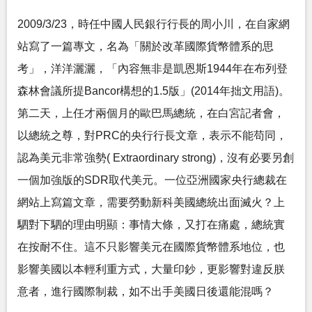
2009/3/23，時任中國人民銀行行長的周小川，在自家網
站寫了一篇專文，名為「關於改革國際貨幣體系的思
考」，洋洋灑灑，「內容無非是凱恩斯1944年在布列登
森林會議所提Bancor構想的1.5版」(2014年拙文用語)。
第二天，上任才兩個月的歐巴馬總統，在白宮記者會，
以總統之尊，對PRC的央行行長文章，表示不能苟同，
認為美元非常強勢( Extraordinary strong)，沒有必要另創
一個加強版的SDR取代美元。一位亞洲國家央行總裁在
網站上寫篇文章，需要勞動新科美國總統出面滅火？上
駟對下駟的理由明顯：事情大條，又打在痛處，總統實
在按耐不住。這不只影響美元在國際貨幣體系地位，也
影響美國以本輕利重方式，大量印鈔，更影響對違反朕
意者，進行國際制裁，如不出手美國日後還能混嗎？