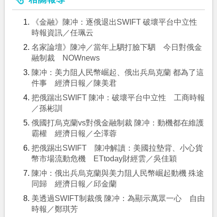
《金融》陳冲：逐俄退出SWIFT 破壞平台中立性
時報資訊／任珮云
名家論壇》陳冲／當年上駟打臉下駟 今日對俄金
融制裁 NOWnews
陳冲：美力阻人民幣崛起、俄出兵烏克蘭 都為了這
件事 經濟日報／陳美君
把俄踹出SWIFT 陳冲：破壞平台中立性 工商時報
／孫彬訓
俄國打烏克蘭vs對俄金融制裁 陳冲：動機都在維護
霸權 經濟日報／仝澤蓉
把俄踢出SWIFT 陳冲解讀：美國拉墊背、小心貨
幣市場流動危機 ETtoday財經雲／吳佳穎
陳冲：俄出兵烏克蘭與美力阻人民幣崛起動機 殊途
同歸 經濟日報／邱金蘭
美透過SWIFT制裁俄 陳冲：為顯示萬眾一心 自由
時報／鄭琪芳