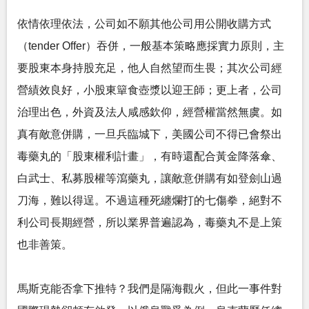
依情依理依法，公司如不願其他公司用公開收購方式
（tender Offer）吞併，一般基本策略應採實力原則，主
要股東本身持股充足，他人自然望而生畏；其次公司經
營績效良好，小股東簞食壺漿以迎王師；更上者，公司
治理出色，外資及法人咸感欽仰，經營權當然無虞。如
真有敵意併購，一旦兵臨城下，美國公司不得已會祭出
毒藥丸的「股東權利計畫」，有時還配合黃金降落傘、
白武士、私募股權等瀉藥丸，讓敵意併購有如登劍山過
刀海，難以得逞。不過這種死纏爛打的七傷拳，絕對不
利公司長期經營，所以業界普遍認為，毒藥丸不是上策
也非善策。
馬斯克能否拿下推特？我們是隔海觀火，但此一事件對