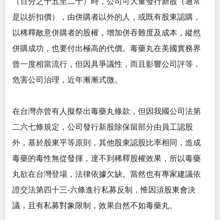
（百分之十五至二十）時，公司可大量發行新股（通常
是以折扣價），由併購者以外的人，或既有股東認購，
以稀釋敵意併購者的股權，增加併吞難度及成本，縱然
併購成功，也要付出極高的代價。毒藥丸在美國實務界
曾一度相當流行，但因具爭議性，而且影響公司評等，
危害公司治理，近年漸漸式微。
在台灣亦曾有人擬祭出毒藥丸條款，但因我國公司法第
二六七條規定，公司發行新股除保留部分由員工認股
外，基於股東平等原則，其他股東認股比率相同，造成
毒藥的毒性無從發揮，達不到稀釋股權效果，所以毒藥
丸欲在台灣登場，法律依據欠缺。當然也有專家建議依
證交法第四十三-六條進行私募反制，惟因須股東會決
議，且有私募對象限制，效果自然不如毒藥丸。