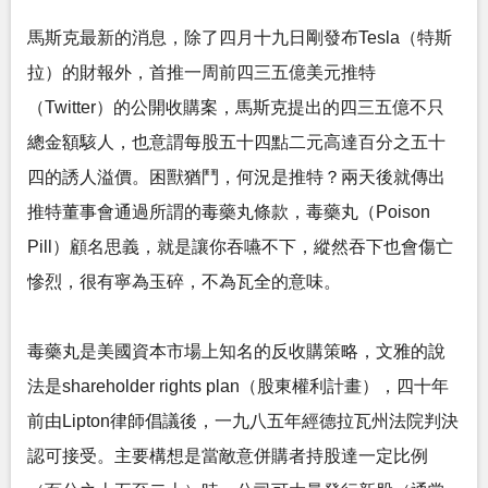
馬斯克最新的消息，除了四月十九日剛發布Tesla（特斯
拉）的財報外，首推一周前四三五億美元推特
（Twitter）的公開收購案，馬斯克提出的四三五億不只
總金額駭人，也意謂每股五十四點二元高達百分之五十
四的誘人溢價。困獸猶鬥，何況是推特？兩天後就傳出
推特董事會通過所謂的毒藥丸條款，毒藥丸（Poison
Pill）顧名思義，就是讓你吞嚥不下，縱然吞下也會傷亡
慘烈，很有寧為玉碎，不為瓦全的意味。
毒藥丸是美國資本市場上知名的反收購策略，文雅的說
法是shareholder rights plan（股東權利計畫），四十年
前由Lipton律師倡議後，一九八五年經德拉瓦州法院判決
認可接受。主要構想是當敵意併購者持股達一定比例