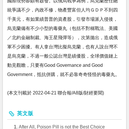
國際現勢卻頗有啟發。以俄烏戰爭為例，烏克蘭歷任總
統爭議不少，內政不修，物產豐富但人均ＧＤＰ不到四
千美元，有如業績普普的資產股，引發市場派入侵後，
烏克蘭備有不少小型的毒藥丸（包括不對稱戰法、美國
／北約金融制裁、海王星飛彈等），次第拋出，造成俄
軍不少困擾。有人拿台灣比擬烏克蘭，也有人說台灣不
是烏克蘭，不過一般公認台灣是績優股，全球價值鏈上
動見觀瞻，只要有Good Governance and Good
Government，抵抗併購，就不必靠奇奇怪怪的毒藥丸。
(本文刊載於 2022-04-21 聯合報/A8版/財經要聞)
英文版
After All, Poison Pill is not the Best Choice