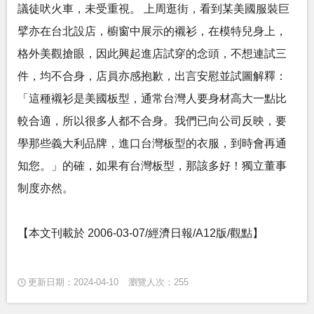
議徒吠火車，未受重視。 上周逛街，看到某美國服裝巨
擘亦在台北設店，櫥窗中展示的襯衫，在模特兒身上，
格外美觀搶眼，因此興起進店試穿的念頭，不想連試三
件，均不合身，店員亦感抱歉，出言安慰並試圖解釋：
「這種襯衫是美國板型，通常台灣人要身材高大一點比
較合適，所以很多人都不合身。我們已向公司反映，要
學那些義大利品牌，進口台灣板型的衣服，到時會再通
知您。」的確，如果有台灣板型，那該多好！獨立董事
制度亦然。
【本文刊載於 2006-03-07/經濟日報/A12版/觀點】
更新日期：2024-04-10
瀏覽人次：255