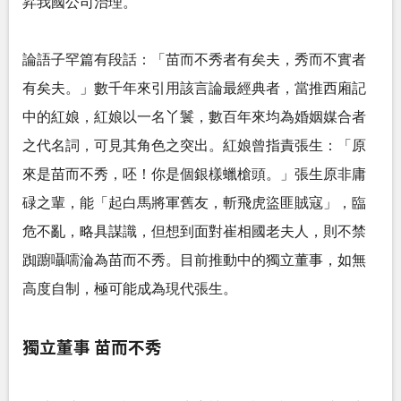
昇我國公司治理。
論語子罕篇有段話：「苗而不秀者有矣夫，秀而不實者
有矣夫。」數千年來引用該言論最經典者，當推西廂記
中的紅娘，紅娘以一名丫鬟，數百年來均為婚姻媒合者
之代名詞，可見其角色之突出。紅娘曾指責張生：「原
來是苗而不秀，呸！你是個銀樣蠟槍頭。」張生原非庸
碌之輩，能「起白馬將軍舊友，斬飛虎盜匪賊寇」，臨
危不亂，略具謀識，但想到面對崔相國老夫人，則不禁
踟躕囁嚅淪為苗而不秀。目前推動中的獨立董事，如無
高度自制，極可能成為現代張生。
獨立董事 苗而不秀