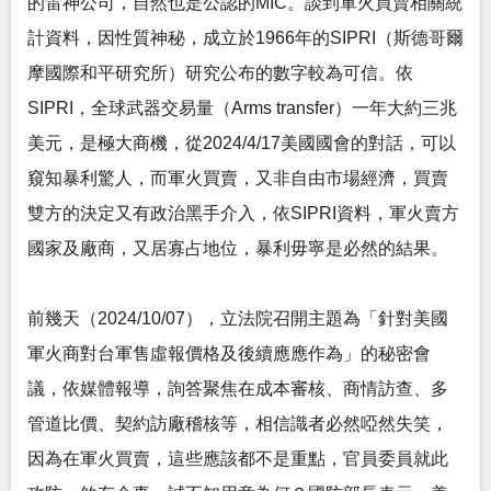
的雷神公司，自然也是公認的MIC。談到軍火買賣相關統
計資料，因性質神秘，成立於1966年的SIPRI（斯德哥爾
摩國際和平研究所）研究公布的數字較為可信。依
SIPRI，全球武器交易量（Arms transfer）一年大約三兆
美元，是極大商機，從2024/4/17美國國會的對話，可以
窺知暴利驚人，而軍火買賣，又非自由市場經濟，買賣
雙方的決定又有政治黑手介入，依SIPRI資料，軍火賣方
國家及廠商，又居寡占地位，暴利毋寧是必然的結果。
前幾天（2024/10/07），立法院召開主題為「針對美國
軍火商對台軍售虛報價格及後續應應作為」的秘密會
議，依媒體報導，詢答聚焦在成本審核、商情訪查、多
管道比價、契約訪廠稽核等，相信識者必然啞然失笑，
因為在軍火買賣，這些應該都不是重點，官員委員就此