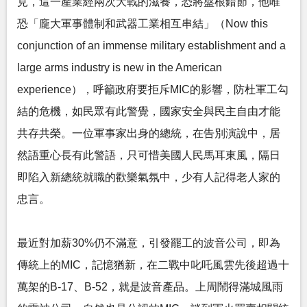
見，這一產業經兩次大戰的滋養，恐將盤根錯節，他唯
恐「龐大軍事體制和武器工業相互串結」（Now this
conjunction of an immense military establishment and a
large arms industry is new in the American
experience），呼籲政府要拒斥MIC的影響，防杜軍工勾
結的危機，如民眾有此警覺，國家安全與民主自由才能
共存共榮。一位軍事家出身的總統，在告別演說中，居
然語重心長有此警語，只可惜美國人民馬耳東風，隔日
即陷入新總統就職的歡樂氣氛中，少有人記得老人家的
忠言。
最近對加薪30%仍不滿意，引發罷工的波音公司，即為
傳統上的MIC，記憶猶新，在二戰中叱吒風雲先後超過十
萬架的B-17、B-52，就是波音產品。上周鬧得滿城風雨