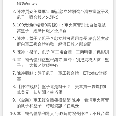
NOWnews
陳冲質疑美國軍售 喊話顧立雄別讓台灣被當盤子及
凱子 聯合報／朱漢崙
100元螺絲帽變9萬 陳冲：軍火買賣別太自信沒被
當盤子 經濟日報／仝澤蓉
陳冲：盤子？凱子？顧立雄可運用專長 結合盟友政
府向軍工複合體挑戰 經濟日報／邱金蘭
陳冲：盤子、凱子 軍工複合體 工商時報／孫彬訓
軍工複合體利益盤根錯節 陳冲：別把納稅人當「盤
子」 太報／財經中心
陳冲觀點：盤子凱子 軍工複合體 ETtoday財經
雲
【陳冲觀點】盤子還是凱子？ 美軍買一袋螺帽9
萬美元 知新聞／林巧雁
《金融》軍工複合體盤根錯節 陳冲：看清軍火買賣
的凱子和盤子 時報資訊／任珮云
軍工複合體暴利驚人 行政院前院長陳冲：不只台灣