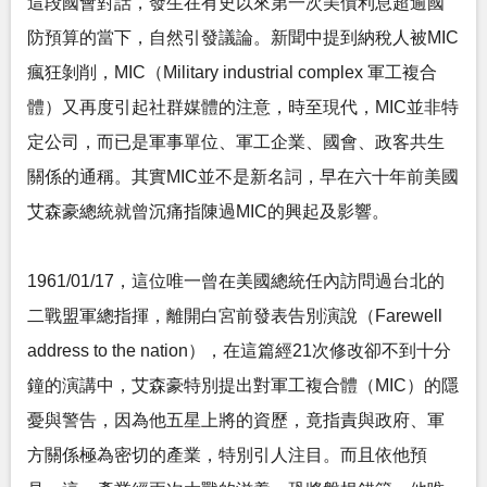
這段國會對話，發生在有史以來第一次美債利息超逾國
防預算的當下，自然引發議論。新聞中提到納稅人被MIC
瘋狂剝削，MIC（Military industrial complex 軍工複合
體）又再度引起社群媒體的注意，時至現代，MIC並非特
定公司，而已是軍事單位、軍工企業、國會、政客共生
關係的通稱。其實MIC並不是新名詞，早在六十年前美國
艾森豪總統就曾沉痛指陳過MIC的興起及影響。
1961/01/17，這位唯一曾在美國總統任內訪問過台北的
二戰盟軍總指揮，離開白宮前發表告別演說（Farewell
address to the nation），在這篇經21次修改卻不到十分
鐘的演講中，艾森豪特別提出對軍工複合體（MIC）的隱
憂與警告，因為他五星上將的資歷，竟指責與政府、軍
方關係極為密切的產業，特別引人注目。而且依他預