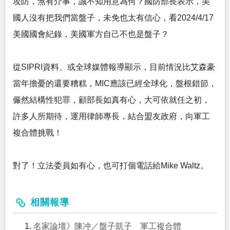
攻防，煞有介事，誠不知用意為何？國防部長表示，美
國人沒有把我們當盤子，未免也太有信心，看2024/4/17
美國國會紀錄，美國軍方自己不也是盤子？
從SIPRI資料、或全球媒體報導顯示，目前情況比艾森豪
當年擔憂的還要糟糕，MIC應該已經全球化，盤根錯節，
儼然結構性犯罪，顧部長如真有心，大可依就任之初，
許多人所期待，運用律師專長，結合盟友政府，向軍工
複合體挑戰！
對了！立法委員如有心，也可打個電話給Mike Waltz。
相關報導
名家論壇》陳冲／盤子凱子 軍工複合體