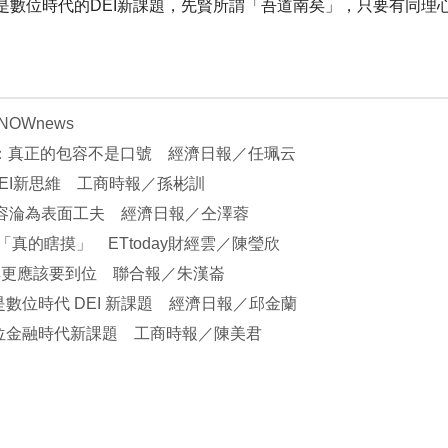
是數位時代的DEI新課題，先賢所謂「吾道南矣」，只要有同理
OWnews
 陳冲：真正的包容不是口號 經濟日報／任珮云
EI新思維 工商時報／孫彬訓
讓包容淪為表面工夫 經濟日報／仝澤蓉
真的瞎摸」 ETtoday財經雲／陳瑩欣
群更應該要到位 聯合報／朱漢崙
數位時代 DEI 新課題 經濟日報／邱金蘭
位金融時代新課題 工商時報／陳美君