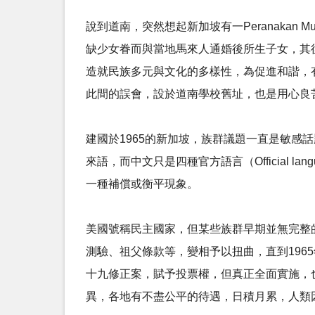
說到道南，突然想起新加坡有一Peranakan
缺少女眷而與當地馬來人通婚後所生子女，其
造就民族多元與文化的多樣性，為促進和諧，有利
此間的誤會，設於道南學校舊址，也是用心良
建國於1965的新加坡，族群議題一直是敏感話題
來語，而中文只是四種官方語言（Official
一種補償或衡平現象。
美國號稱民主國家，但某些族群早期並無完整
測驗、祖父條款等，變相予以扭曲，直到1965年，
十九修正案，賦予投票權，但真正全面實施，
異，各地有不盡公平的待遇，日積月累，人類因