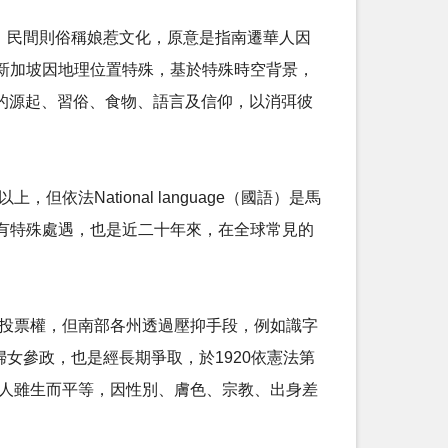
生文化，民間則俗稱娘惹文化，原意是指南遷華人因
新加坡因地理位置特殊，基於特殊時空背景，
族群的源起、習俗、食物、語言及信仰，以消弭彼
法National language（國語）是馬
族群如有特殊處遇，也是近二十年來，在全球常見的
有投票權，但南部各州透過壓抑手段，例如識字
至於婦女參政，也是經長期爭取，於1920依憲法第
。人雖生而平等，因性別、膚色、宗教、出身差