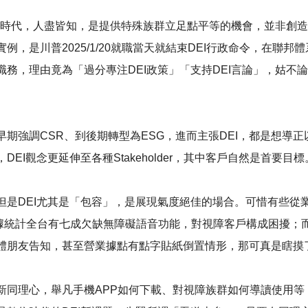
詳的時代，人盡皆知，是提供特殊族群立足點平等的機會，並非創
，是川普2025/1/20就職當天就結束DEI行政命令，在聯邦
務，理由竟為「過分專注DEI政策」「支持DEI言論」，姑不論
期強調CSR、到後期轉型為ESG，進而主張DEI，都是想導
I觀念更延伸至各種Stakeholder，其中客戶自然是首要目標
但是DEI尤其是「包容」，是展現氣度絕佳的場合。可惜有些從
，據統計全台有七成欠缺無障礙語音功能，對視障客戶構成困擾
體朋友告知，甚至營業據點有點字貼紙倒置情形，那可真是瞎摸
新同理心，舉凡手機APP如何下載、對視障族群如何導讀使用等