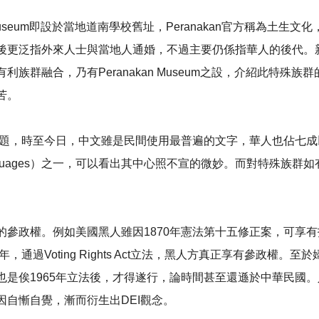
 Museum即設於當地道南學校舊址，Peranakan官方稱為土
後更泛指外來人士與當地人通婚，不過主要仍係指華人的後代。
族群融合，乃有Peranakan Museum之設，介紹此特殊
苦。
，時至今日，中文雖是民間使用最普遍的文字，華人也佔七成以上，但依
 languages）之一，可以看出其中心照不宣的微妙。而對特殊
的參政權。例如美國黑人雖因1870年憲法第十五修正案，可享
通過Voting Rights Act立法，黑人方真正享有參政權。
也是俟1965年立法後，才得遂行，論時間甚至還遜於中華民國
自慚自覺，漸而衍生出DEI觀念。