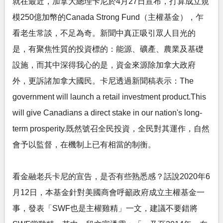
就在最近，加拿大總理卡尼於4月27日宣布，打算成立規
模250億加幣的Canada Strong Fund（主權基金），乍
看老生常談，不足為奇。新聞中真正吸引眾人目光的
是，有聚焦性質的投資標的：能源、礦產、農業及基礎
設施，而其中深得我心的是，資金來源除加拿大政府
外，更訴諸加拿大國民。卡尼透過新聞稿表示：The
government will launch a retail investment product.This
will give Canadians a direct stake in our nation's long-
term prosperity.既然號召全民投資，全民對其運作，自然
會予以監督，在機制上已有相當的制衡。
看金融老兵卡尼的宣告，是否有些熟悉感？話說2020年6
月12日，本基金針對美國商會呼籲政府成立主權基金一
事，發表「SWF也是主權雞精」一文，建議不要錯將