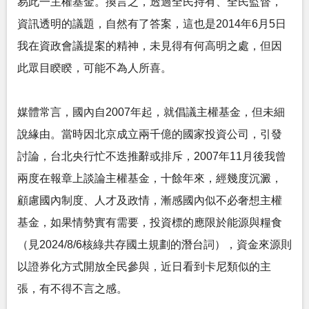
易此一主權基金。換言之，透過全民持有、全民監督，
資訊透明的議題，自然有了答案，這也是2014年6月5日
我在資政會議提案的精神，未見得有何高明之處，但因
此眾目睽睽，可能不為人所喜。
媒體常言，國內自2007年起，就倡議主權基金，但未細
說緣由。當時因北京成立兩千億的國家投資公司，引發
討論，台北央行忙不迭推辭或排斥，2007年11月後我曾
兩度在報章上談論主權基金，十餘年來，經幾度沉澱，
顧慮國內制度、人才及政情，漸感國內似不必奢想主權
基金，如果情勢實有需要，投資標的應限於能源與糧食
（見2024/8/6核綠共存國土規劃的潛台詞），資金來源則
以證券化方式開放全民參與，近日看到卡尼類似的主
張，有不得不言之感。