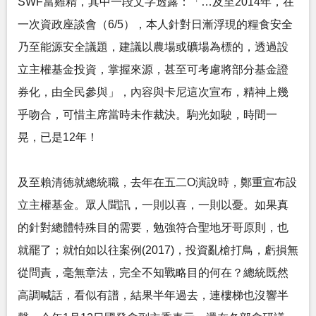
SWF當雞精，其中一段文字透露：「…及至2014年，在
一次資政座談會（6/5），本人針對日漸浮現的糧食安全
乃至能源安全議題，建議以農場或礦場為標的，透過設
立主權基金投資，掌握來源，甚至可考慮將部分基金證
券化，由全民參與」，內容與卡尼這次宣布，精神上幾
乎吻合，可惜主席當時未作裁決。駒光如駛，時間一
晃，已是12年！
及至賴清德就總統職，去年在五二O演說時，鄭重宣布設
立主權基金。眾人聞訊，一則以喜，一則以憂。如果真
的針對總體特殊目的需要，勉強符合聖地牙哥原則，也
就罷了；就怕如以往案例(2017)，投資亂槍打鳥，虧損無
從問責，毫無章法，完全不知戰略目的何在？總統既然
高調喊話，看似有譜，結果半年過去，連樓梯也沒響半