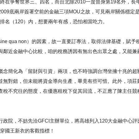
終在爭奪世界三、四名，而台北除2010一度晉身第19名外，長年
009底兩岸簽署空前的金融三項MOU之故，可見兩岸關係穩定
I排名（120）內，想要兩年有感，恐怕相當吃力。
ne qua non）的因素，故一直要訂專法，取得法律基礎，
與鄰近金融中心比較，咱的稅務誘因有無出色出眾之處，又能兼
概念簡化為「留財與引資」兩項，也不時強調台灣坐擁十兆的超
並無對錯，但未能將資金導向生產，畢竟有些可惜。此外，項莊
查稅不究往的態度，在優惠租稅下促其回流，不正應了陳主任競
政院，不妨先洽GFCI主辦單位，將高雄列入120大金融中心
沒穿國王新衣的客觀指標！