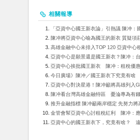
相關報導
「亞資中心國王新衣論」引熱議 陳冲：
陳冲將亞資中心喻為國王的新衣 質疑項
高雄金融中心未排入TOP 120 亞資
亞資中心是願景還是國王新衣？陳冲：
亞資中心挨批國王新衣 陳冲：租稅優惠難
今日廣場》陳冲／國王新衣下究竟有啥 N
亞資中心對決星港！陳冲籲將高雄列入G
陳冲看台灣高雄金融特區 憂淪專為有
推升金融指標 陳冲籲兩岸穩定 先努力將
金管會幫亞資中心討租稅紅利 陳冲：
亞資中心的國王新衣下，究竟有啥？ 