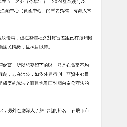
在五十名外（今年51），2024甚至跌到73
是金融中心（資產中心）的重要指標，有錢人常
賦予租稅優惠，但在整體社會對貧富差距已有強烈疑
顧國民情緒，且拭目以待。
額儲蓄，所以想要留下的財，只是在貧富不均
舞劍，志在沛公，如依外界猜測，亞資中心目
租盛宴的說法？而且也難面對國內奉公守法的
評比，另外也應深入了解台北的排名，在股市市