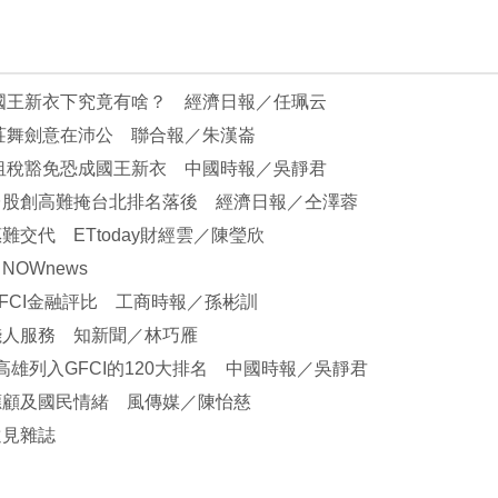
國王新衣下究竟有啥？ 經濟日報／任珮云
莊舞劍意在沛公 聯合報／朱漢崙
中心租稅豁免恐成國王新衣 中國時報／吳靜君
台股創高難掩台北排名落後 經濟日報／仝澤蓉
交代 ETtoday財經雲／陳瑩欣
OWnews
FCI金融評比 工商時報／孫彬訓
錢人服務 知新聞／林巧雁
高雄列入GFCI的120大排名 中國時報／吳靜君
應顧及國民情緒 風傳媒／陳怡慈
遠見雜誌