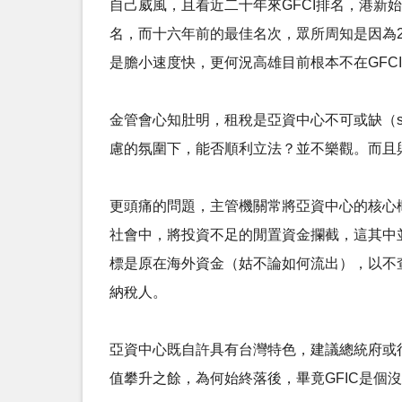
自己威風，且看近二十年來GFCI排名，港新始
名，而十六年前的最佳名次，眾所周知是因為2
是膽小速度快，更何況高雄目前根本不在GFC
金管會心知肚明，租稅是亞資中心不可或缺（si
慮的氛圍下，能否順利立法？並不樂觀。而且
更頭痛的問題，主管機關常將亞資中心的核心
社會中，將投資不足的閒置資金攔截，這其中
標是原在海外資金（姑不論如何流出），以不
納稅人。
亞資中心既自許具有台灣特色，建議總統府或行
值攀升之餘，為何始終落後，畢竟GFIC是個