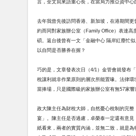
言，全文寫來語重心長，在當局力推亞資中心
去年我曾先後訪問香港、新加坡，在港期間更
約而同對家族辦公室（Family Offic
碩。返台後曾有一文「金融中心 隔岸紅塵忙
以自問是否勝券在握？
巧的是，文章發表次日（4/1）金管會就發
稅讓利就非作業原則的層次所能置喙。法律環境
當捧場，只是國際級的家族辦公室有無57家響
政大陳主任為財稅大師，自然憂心稅制的完整
宴」。陳主任是否過慮，卓榮泰一定還有意見
紙看來，兩者的實質內涵，並無二致，就是為