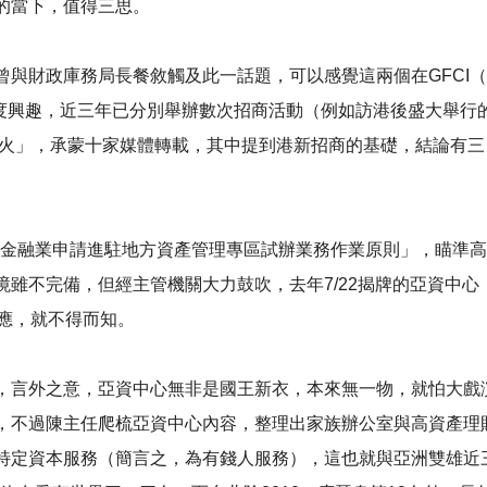
的當下，值得三思。
曾與財政庫務局長餐敘觸及此一話題，可以感覺這兩個在GFCI
e）表達高度興趣，近三年已分別舉辦數次招商活動（例如訪港後盛大
似火」，承蒙十家媒體轉載，其中提到港新招商的基礎，結論有
布「金融業申請進駐地方資產管理專區試辦業務作業原則」，瞄準
雖不完備，但經主管機關大力鼓吹，去年7/22揭牌的亞資中心
應，就不得而知。
，言外之意，亞資中心無非是國王新衣，本來無一物，就怕大戲
，不過陳主任爬梳亞資中心內容，整理出家族辦公室與高資產理
特定資本服務（簡言之，為有錢人服務），這也就與亞洲雙雄近