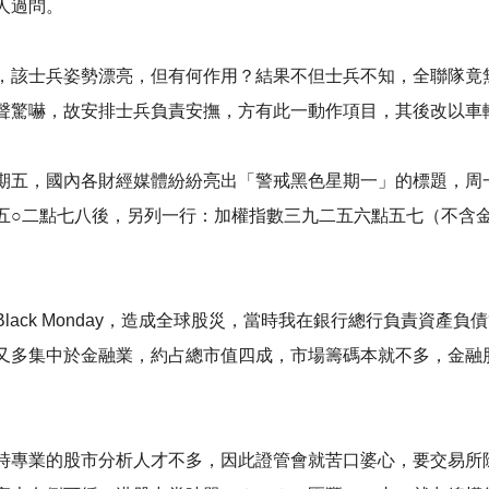
問。 ​​
，該士兵姿勢漂亮，但有何作用？結果不但士兵不知，全聯隊竟
聲驚嚇，故安排士兵負責安撫，方有此一動作項目，其後改以車輛
期五，國內各財經媒體紛紛亮出「警戒黑色星期一」的標題，周
五○二點七八後，另列一行：加權指數三九二五六點五七（不含
ack Monday，造成全球股災，當時我在銀行總行負責資產
又多集中於金融業，約占總市值四成，市場籌碼本就不多，金融
​
時專業的股市分析人才不多，因此證管會就苦口婆心，要交易所