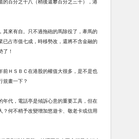
值的百分之十八（稍後還攀百分之三十），港
，其來有自。只不過拖砲的馬除役了，牽馬的
業已占市值七成，時移勢改，還將不含金融的
！ ​​
年前ＨＳＢＣ在港股的權值大很多，是不是也
畫一下？ ​​
的年代，電話亭是傾訴心意的重要工具，但在
人？何不稍予改變增加悠遊卡、敬老卡或信用