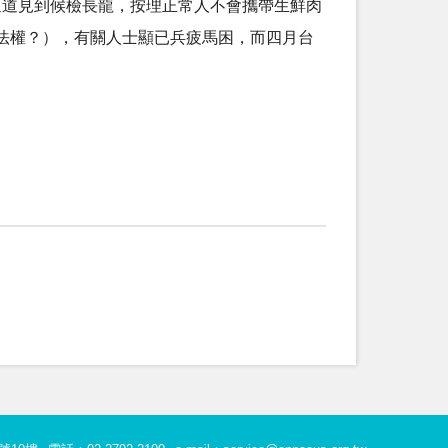
場通道見到候檢長龍，按理正常人不會攜帶生鮮肉
法權？），有關人士顯已兵疲馬困，而四月台