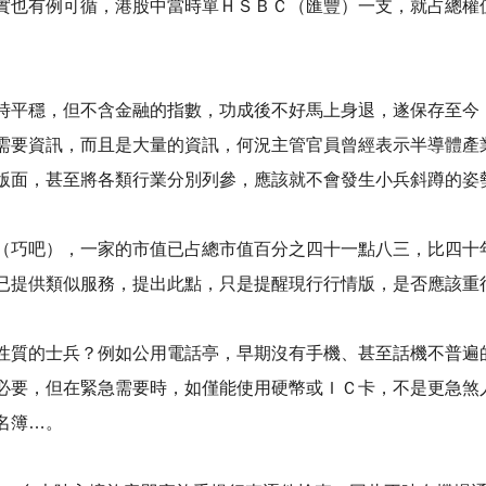
實也有例可循，港股中當時單ＨＳＢＣ（匯豐）一支，就占總權
時平穩，但不含金融的指數，功成後不好馬上身退，遂保存至今
需要資訊，而且是大量的資訊，何況主管官員曾經表示半導體產
面，甚至將各類行業分別列參，應該就不會發生小兵斜蹲的姿勢了
（巧吧），一家的市值已占總市值百分之四十一點八三，比四十
提供類似服務，提出此點，只是提醒現行行情版，是否應該重行規
性質的士兵？例如公用電話亭，早期沒有手機、甚至話機不普遍
必要，但在緊急需要時，如僅能使用硬幣或ＩＣ卡，不是更急煞
…。 ​​