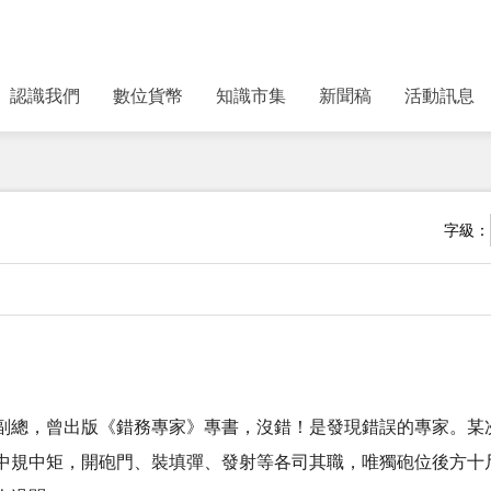
認識我們
數位貨幣
知識市集
新聞稿
活動訊息
字級：
副總，曾出版《錯務專家》專書，沒錯！是發現錯誤的專家。某
中規中矩，開砲門、裝填彈、發射等各司其職，唯獨砲位後方十