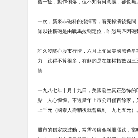
後一扯，動作俐落，但不知有何意義，卻也無人過
一次，新來非砲科的指揮官，看完操演後提問
知以往榴砲是由戰馬拉到定位，唯恐馬匹因砲
許久沒關心股市行情，六月上旬因美國黑色星
力，跌得不算很多，有趣的是在加權指數四三
笑！ ​​
一九八七年十月十九日，美國發生真正恐怖的Bl
點，人心惶惶。不過當年上市公司僅百餘家，
上千元（國泰人壽稍後就曾飆到一九七五元）。 ​
股市的穩定或波動，常需考慮金融股漲跌，當