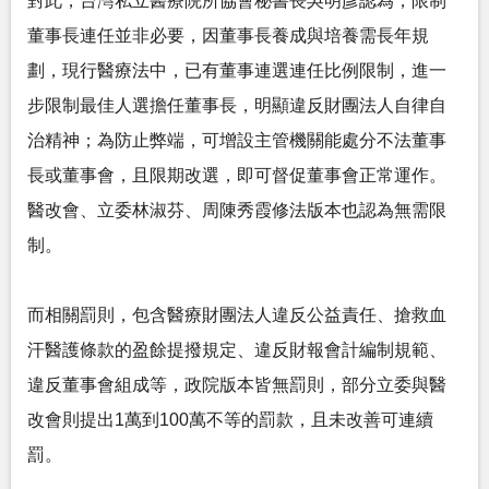
對此，台灣私立醫療院所協會秘書長吳明彥認為，限制
董事長連任並非必要，因董事長養成與培養需長年規
劃，現行醫療法中，已有董事連選連任比例限制，進一
步限制最佳人選擔任董事長，明顯違反財團法人自律自
治精神；為防止弊端，可增設主管機關能處分不法董事
長或董事會，且限期改選，即可督促董事會正常運作。
醫改會、立委林淑芬、周陳秀霞修法版本也認為無需限
制。
而相關罰則，包含醫療財團法人違反公益責任、搶救血
汗醫護條款的盈餘提撥規定、違反財報會計編制規範、
違反董事會組成等，政院版本皆無罰則，部分立委與醫
改會則提出1萬到100萬不等的罰款，且未改善可連續
罰。