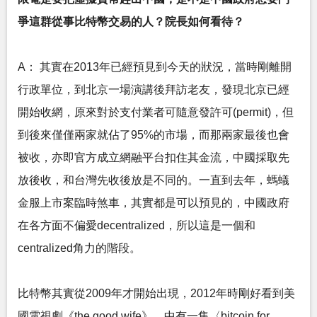
爭這群從事比特幣交易的人？院長如何看待？
A： 其實在2013年已經預見到今天的狀況，當時剛離開
行政單位，到北京一場演講後拜訪老友，發現北京已經
開始收網，原來對於支付業者可隨意發許可(permit)，但
到後來僅僅兩家就佔了95%的市場，而那兩家最後也會
被收，亦即官方成立網融平台扣住其金流，中國採取先
放後收，和台灣先收後放是不同的。一直到去年，螞蟻
金服上市案臨時煞車，其實都是可以預見的，中國政府
在各方面不偏愛decentralized，所以這是一個和
centralized角力的階段。
比特幣其實從2009年才開始出現，2012年時剛好看到美
國電視劇《the good wife》，中有一集〈bitcoin for