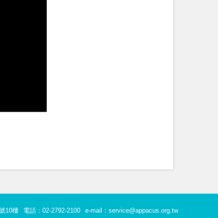
號10樓
電話：02-2792-2100
e-mail：service@appacus.org.tw