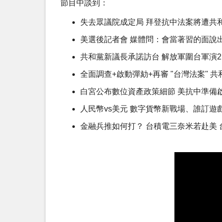
節目中談到：
失去眾議院成定局 拜登抗中法案將遭共
美選後記者會 媒體問：會當著習的面說
共和黨新議長承諾訪台 解放軍圍台軍演2
全面調查+啟動彈劾+再審 "台灣法案" 
白宮公布數位資產政策細節 美抗中準備
人民幣vs美元 數字貨幣新戰場、誰訂遊
金融兵推如何打？ 台積電三奈米若赴美