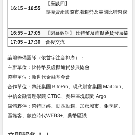
【座談四】
16:15 – 16:55
虛擬資產國際市場趨勢及美國比特幣儲備
16:55 – 17:05
【閉幕致詞】 比特幣及虛擬通貨發展協
17:05 – 17:30
會後交流
論壇籌備團隊（依首字注音排序）：
主辦單位：比特幣及虛擬通貨發展協會
協辦單位：新世代金融基金會
合作單位：幣託集團 BitoPro、現代財富集團 MaiCoin、
中信金融管理學院 CTBC、奧果區塊顧問 Argo
媒體夥伴：幣特財經、動區動趨、加密城市、鉅亨網、
區塊客、數位時代WEB3+、桑幣區識
立即報名！！