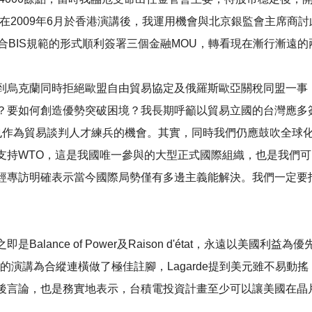
在2009年6月於香港演講後，我運用機會與北京銀監會主席商
合BIS規範的形式順利簽署三個金融MOU，轉看現在漸行漸遠
到烏克蘭同時拒絕歐盟自由貿易協定及俄羅斯歐亞關稅同盟一事
？要如何創造優勢突破困境？我長期呼籲以貿易立國的台灣應多
時也作為貿易談判人才練兵的機會。其實，同時我們仍應鼓吹全球
支持WTO，這是我國唯一參與的大型正式國際組織，也是我們
經專訪明確表示當今國際局勢僅有多邊主義能解決。我們一定要
nce of Power及Raison d'état，永遠以美國利益為優先
Lagarde的演講為合縱連橫做了極佳註腳，Lagarde提到美元雖
後言論，也是務實地表示，台積電投資計畫至少可以讓美國在晶