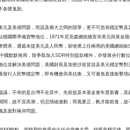
不各懷鬼胎。
美元及美債問題，而談及兩大之間的競爭，更不可忽視穩定幣及其
穩國際準備貨幣地位，1971年尼克森總統雖宣布美元與黃金脫
幣體系，通篇未提美元及人民幣，卻使甫上任兩周的美國總統歐
，中國默默佈局，除爭取加入SDR特別提款權外，亦發展央行數位
地位並解決美債問題，美國財長及加密沙皇皆談及美元穩定幣對美
過發行人民幣穩定幣，即有機會與美抗衡，又可避免直接衝擊境
協議，不幸的是台灣不在其中。先前提及本基金會年度新書，其
開闊，故不宜高潮，切忌情緒激動；而風要正，帆才能前進，故
織及面對兩岸問題。
至4000餘點，當時我臨危受命出任金管會主委，待股市穩定後