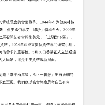
背後隱含的貨幣戰爭。1944年布列敦森林協
鉤，但美國仍享受「印鈔」特權至今。2009年
巴馬召開記者會捍衛美元，「上駟對下駟」，
貨幣，2014年即成立數位貨幣專門研究小組，
債需求的重要性。5月30日香港正式立法通過
內人民幣，這是中美貨幣戰新局面。
副題「潮平兩岸闊，風正一帆懸」出自唐朝詩
不宜歪風。我們應以務實態度思考自己有何
，開始思考兩岸金融往來一事。國際上要求金融機