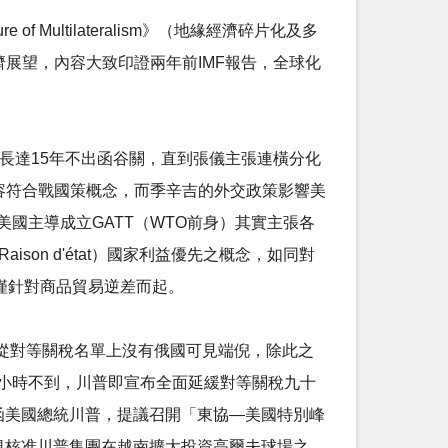
 of Multilateralism》（地緣經濟碎片化及多
濟展望，內容大致印證兩年前IMF報告，全球化
國長達15年不出函谷關，直到張儀主張連橫分化
內容符合戰國策概念，而季辛吉的外交政策影響美
國主導成立GATT（WTO前身）其實主張各
ison d'état）國家利益優先之概念，如同對
關稅僅針對商品貿易逆差而起。
從對等關稅名單上沒有俄國可見端倪，除此之
兩小時不到，川普即宣布全面延緩對等關稅九十
函美國總統川普，提議召開「東協—美國特別峰
規核准川普集團在越南擴大投資高爾夫球場之