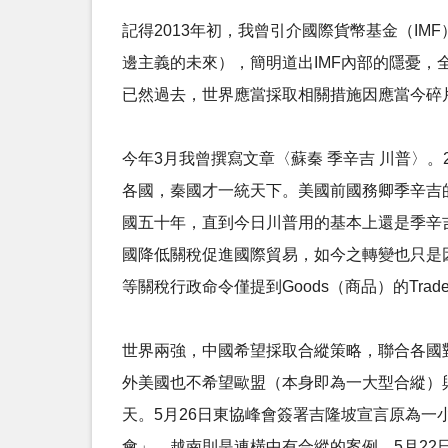
記得2013年初，我曾引介國際貨幣基金（IMF）甫發布的研究
邊主義的未來），簡明道出IMF內部的隱憂，
已然過去，世界應當採取相關措施因應當今碎
今年3月我曾撰寫文章〈蘇秦 季辛吉 川普〉
各國，秦國才一統天下。美國前國務卿季辛吉的
國五十年，直到今日川普用的基本上還是季辛吉
國降低關稅促進國際貿易，如今之轉變也只是因為降低關
等關稅行政命令僅提到Goods（商品）的Tra
世界兩強，中國希望採取合縱策略，聯合各國
外美國也不希望歐盟（本身即為一大型合縱）
天。5月26日東協峰會簽署吉隆坡宣言原為
會」。越南則是連橫中有合縱的案例，5月2