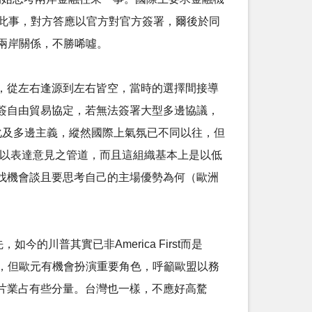
討此事，對方答應以官方對官方簽署，爾後於同
的兩岸關係，不勝唏噓。
，從左右逢源到左右皆空，當時的選擇間接導
簽自由貿易協定，若無法簽署大型多邊協議，
化及多邊主義，縱然國際上氣氛已不同以往，但
可以表達意見之管道，而且這組織基本上是以低
找機會談且要思考自己的主場優勢為何（歐洲
，如今的川普其實已非America First而是
不易動搖，但歐元有機會扮演重要角色，呼籲歐盟以務
片業占有些分量。台灣也一樣，不應好高騖