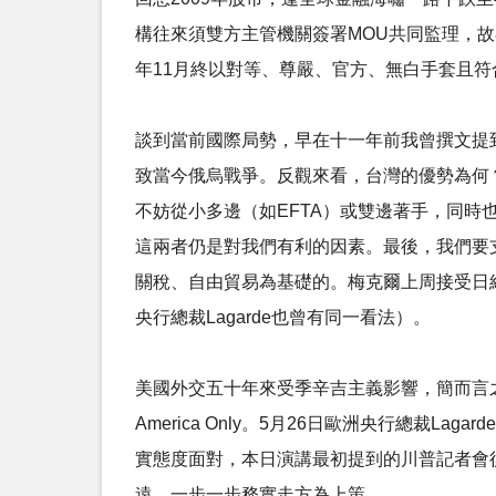
構往來須雙方主管機關簽署MOU共同監理，故
年11月終以對等、尊嚴、官方、無白手套且符
談到當前國際局勢，早在十一年前我曾撰文提
致當今俄烏戰爭。反觀來看，台灣的優勢為何
不妨從小多邊（如EFTA）或雙邊著手，同
這兩者仍是對我們有利的因素。最後，我們要
關稅、自由貿易為基礎的。梅克爾上周接受日
央行總裁Lagarde也曾有同一看法）。
美國外交五十年來受季辛吉主義影響，簡而言之即是Bala
America Only。5月26日歐洲央行總裁
實態度面對，本日演講最初提到的川普記者會
遠，一步一步務實走方為上策。