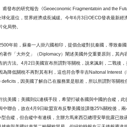
報告《Geoeconomic Fragmentatoin and the Future
全球化退位，世界經濟成長減緩。今年6月3日OECD發表最新經
片化局勢。
。2500年前，蘇秦一人掛六國相印，提倡合縱對抗秦國，導致秦
著作「大外交」（Diplomacy）闡述美國外交重要原則，其
的方法。4月2日美國宣布所謂對等關稅，說來諷刺，二戰後，美
稅不再對其有利，這也符合季辛吉Naitonal Interest（Ra
de deficits，因美國了解自己在服務業是順差，所以所謂對等
對抗美國；美國則以連橫手段，希望打破各國與中國的合縱，此
與中聯合，故在4月9日歐盟宣布反擊美國並課徵25%關稅後，
一小型合縱，但合縱中有連橫，主辦方馬來西亞總理安華批露已致
2日越南與美國結束第二輪關稅貿易，但紐約時報在三天後報導違