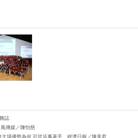
遠見雜誌
 風傳媒／陳怡慈
考主場優勢為何 可從這事著手 經濟日報／陳美君