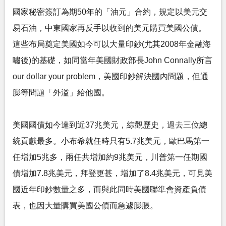
國家秘密簽訂為期50年的「油元」合約，規定以美元交
易石油，中東國家再反手以收到的美元購買美國公債。
這些布局奠定美國如今可以大量印鈔(尤其2008年金融海
嘯後)的基礎，如同當年美國財政部長John Connally所言
our dollar your problem，美國印鈔解決國內問題，但通
膨等問題「外溢」給他國。
美國國債如今達到近37兆美元，綜觀歷史，過去三位總
統貢獻最多。小布希就任時只有5.7兆美元，歐巴馬第一
任增加5兆多，兩任共增加約9兆美元，川普第一任期國
債增加7.8兆美元，拜登更甚，增加了8.4兆美元，可見美
國近年印鈔數量之多，而與此同時美國聯準會資產負債
表，也因大量購買美國公債而急遽膨脹。