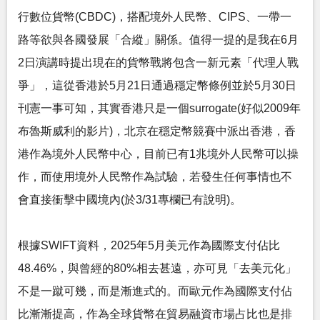
行數位貨幣(CBDC)，搭配境外人民幣、CIPS、一帶一
路等欲與各國發展「合縱」關係。值得一提的是我在6月
2日演講時提出現在的貨幣戰將包含一新元素「代理人戰
爭」，這從香港於5月21日通過穩定幣條例並於5月30日
刊憲一事可知，其實香港只是一個surrogate(好似2009年
布魯斯威利的影片)，北京在穩定幣競賽中派出香港，香
港作為境外人民幣中心，目前已有1兆境外人民幣可以操
作，而使用境外人民幣作為試驗，若發生任何事情也不
會直接衝擊中國境內(於3/31專欄已有說明)。
根據SWIFT資料，2025年5月美元作為國際支付佔比
48.46%，與曾經的80%相去甚遠，亦可見「去美元化」
不是一蹴可幾，而是漸進式的。而歐元作為國際支付佔
比漸漸提高，作為全球貨幣在貿易融資市場占比也是排