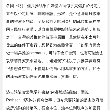
各國上將)，但兵推結果在媒體方面似乎責備多於肯定，
甚至以否定用詞「喃喃囈語」形容，是否意味這只談軍
事的推演不夠多元？反觀同天歐洲央行總裁拉加德在中
國人民銀行演講，以自由貿易觀點談論未來局勢，相形
之下，台灣的兵推仍停留軍事層面，且建構在不太可能
發生的條件下進行，想起香港媒體曾言：「如果有機會
做一場兵推的scenario，可能不會打台灣，也有可能會去
攻擊菲律賓美軍基地」，短短幾字述說了兵推其實還有
很多想像空間，不僅是我們自己認為重要的方面。如今
的漢光演習仍停留純軍事層面，實屬可惜。
過去談論貨幣戰爭的書籍多採陰謀論觀點，圍繞
Rothschild家族的傳奇故事，但今天要談論的是由政府層
級所推動的貨幣戰，從金本位、油本位到現今的加密貨