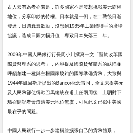
古人云有為者亦若是，許多國家不是沒想挑戰美元霸權
地位，分享印鈔的特權。日本就是一例，在二戰後日漸
發達，日圓蠢蠢欲動，沒想到1985年工業國聯手的廣場
協議，造成日圓大幅升值，導致日本失落三十年。
2009年中國人民銀行行長周小川撰寫一文「關於改革國
際貨幣理系的思考」，內容提及國際貨幣體系的缺陷並
呼籲創建一種與主權國家脫鉤的國際準備貨幣，大致與
1944年凱因斯所提出的Bancor概念雷同，全文未提美元
及人民幣卻使得歐巴馬總統在甫上任兩周後，上駟對下
駟召開記者會澄清美元地位無虞，可見此文已戳中美國
最在乎的問題。
中國人民銀行一步一步建構並擴張自己的貨幣體系，