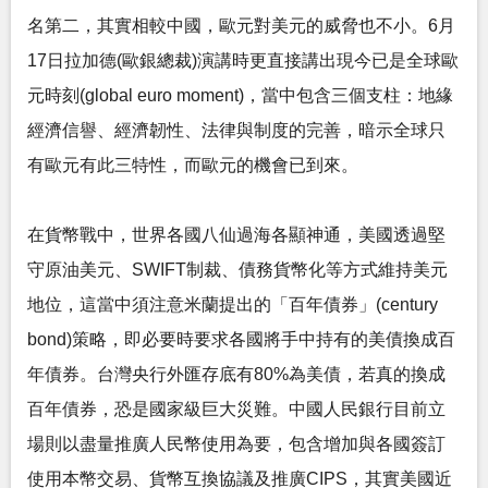
名第二，其實相較中國，歐元對美元的威脅也不小。6月
17日拉加德(歐銀總裁)演講時更直接講出現今已是全球歐
元時刻(global euro moment)，當中包含三個支柱：地緣
經濟信譽、經濟韌性、法律與制度的完善，暗示全球只
有歐元有此三特性，而歐元的機會已到來。
在貨幣戰中，世界各國八仙過海各顯神通，美國透過堅
守原油美元、SWIFT制裁、債務貨幣化等方式維持美元
地位，這當中須注意米蘭提出的「百年債券」(century
bond)策略，即必要時要求各國將手中持有的美債換成百
年債券。台灣央行外匯存底有80%為美債，若真的換成
百年債券，恐是國家級巨大災難。中國人民銀行目前立
場則以盡量推廣人民幣使用為要，包含增加與各國簽訂
使用本幣交易、貨幣互換協議及推廣CIPS，其實美國近