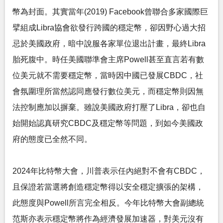
幣為封面。其實當年(2019) Facebook曾聯合多家國際巨
擘組成Libra協會欲發行跨國的穩定幣，卻因野心過大招
忌於美國政府，暗中說服各家單位退出計畫，最終Libra
胎死腹中。時任美國聯準會主席Powell甚至直言若有數
位美元就不需要穩定幣，當時因中國已發展CBDC，社
會氛圍理所當然認同應發行數位美元，而穩定幣則因無
法控制應加以摒棄。雖說美國政府打壓了Libra，卻也自
始開始認真研究CBDC及穩定幣等問題，到如今美國政
府的態度已全然不同。
2024年比特幣大會，川普表示任內絕對不會有CBDC，
且保證若當選將創造穩定幣得以安全穩定擴張的架構，
此態度與Powell所言完全相反。今年比特幣大會副總統
范斯亦表示穩定幣將作為經濟發展加速器，對美元沒有