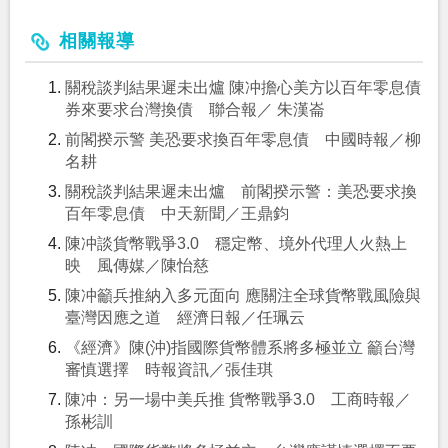
相關報導
關稅談判結果遲未出爐 陳冲擔心美方以百年零息債
券來要求台灣換債 聯合報／ 朱漢崙
前閣揆示警 美恐要求換百年零息債 中國時報／柳
名耕
關稅談判結果遲未出爐 前閣揆示警：美恐要求換
百年零息債 中天新聞／王鼎鈞
陳冲談貨幣戰爭3.0 穩定幣、境外代理人火熱上
映 風傳媒／陳怡慈
陳冲籲兵推納入多元面向 應關注全球貨幣戰風險與
臺灣因應之道 經濟日報／任珮云
《經濟》陳(沖)指國際貨幣體系將多極並立 籲台灣
審慎選擇 時報資訊／張佳琪
陳冲：另一場中美兵推 貨幣戰爭3.0 工商時報／
孫彬訓