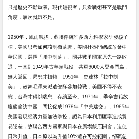
只是歷史不斷重演。現代短視者，只看戰術甚至是戰鬥
角度，層次就嫌不足。
1950年，風雨飄搖，蘇聯俘虜許多西方科學家研發核子
彈，美國思考如何該制衡蘇聯，美國杜魯門總統放棄中
華民國，選擇「聯中制蘇」。國共戰爭國軍原先一路敗
退，一直到1949年古寧頭戰役，共軍6000人登金門島，
無人返回，局勢才扭轉。1951年，史達林「拉中制
美」，鼓舞毛澤東派遣部隊參加韓戰，美國不得不表
態，台灣才得以喘息，存續至今。1971年，季辛吉藉故
腹痛偷訪中國，間接促成1978年「中美建交」，1985年
美國發現經濟力量無法掌控，認為日本利用匯率造成貿
易逆差，故聯合西方國家與日本在廣場飯店開會，迫使
日幣升值，日本原以為升值10%還在可控範圍，卻疏忽