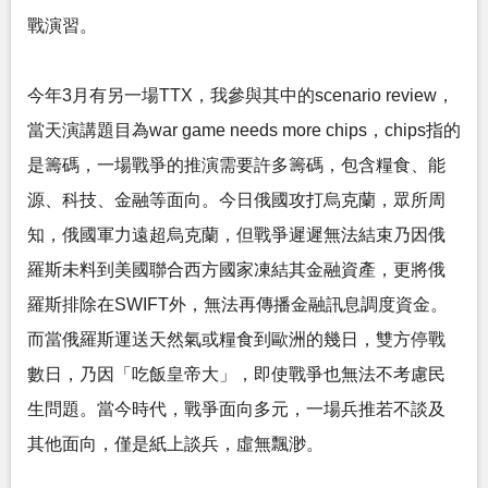
戰演習。
今年3月有另一場TTX，我參與其中的scenario review，
當天演講題目為war game needs more chips，chips指的
是籌碼，一場戰爭的推演需要許多籌碼，包含糧食、能
源、科技、金融等面向。今日俄國攻打烏克蘭，眾所周
知，俄國軍力遠超烏克蘭，但戰爭遲遲無法結束乃因俄
羅斯未料到美國聯合西方國家凍結其金融資產，更將俄
羅斯排除在SWIFT外，無法再傳播金融訊息調度資金。
而當俄羅斯運送天然氣或糧食到歐洲的幾日，雙方停戰
數日，乃因「吃飯皇帝大」，即使戰爭也無法不考慮民
生問題。當今時代，戰爭面向多元，一場兵推若不談及
其他面向，僅是紙上談兵，虛無飄渺。