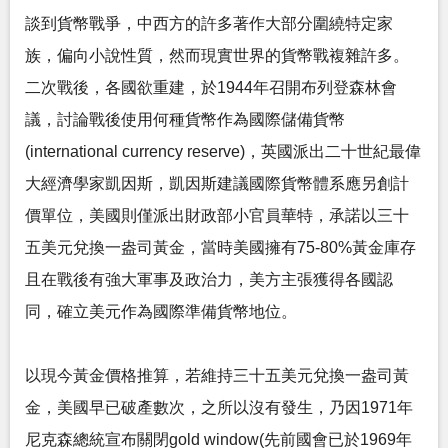
談到貨幣戰爭，中西方的許多著作大部分圍繞特定家
族，偏向小說性質，然而現實世界的貨幣戰複雜許多。
二次戰後，各國欲重建，於1944年召開布列登森林會
議，討論戰後使用何種貨幣作為國際儲備貨幣
(international currency reserve)，英國派出二十世紀最偉
大經濟學家凱因斯，凱因斯建議國際貨幣體系應另創計
價單位，美國則僅派出財政部小官員華特，承諾以三十
五美元兌換一盎司黃金，當時美國擁有75-80%黃金庫存
且在戰後有強大軍事及政治力，美方主張獲得各國認
同，確立美元作為國際準備貨幣地位。
以現今黃金價格推算，若維持三十五美元兌換一盎司黃
金，美國早已破產數次，之所以沒有發生，乃因1971年
尼克森總統宣布關閉gold window(先前國會已於1969年