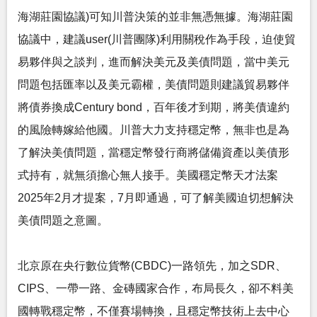
海湖莊園協議)可知川普決策的並非無憑無據。海湖莊園
協議中，建議user(川普團隊)利用關稅作為手段，迫使貿
易夥伴與之談判，進而解決美元及美債問題，當中美元
問題包括匯率以及美元霸權，美債問題則建議貿易夥伴
將債券換成Century bond，百年後才到期，將美債違約
的風險轉嫁給他國。川普大力支持穩定幣，無非也是為
了解決美債問題，當穩定幣發行商將儲備資產以美債形
式持有，就無須擔心無人接手。美國穩定幣天才法案
2025年2月才提案，7月即通過，可了解美國迫切想解決
美債問題之意圖。
北京原在央行數位貨幣(CBDC)一路領先，加之SDR、
CIPS、一帶一路、金磚國家合作，布局長久，卻不料美
國轉戰穩定幣，不僅賽場轉換，且穩定幣技術上去中心