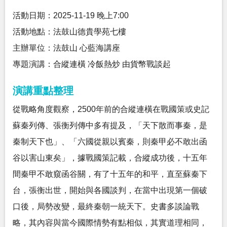
活動日期：2025-11-19 晚上7:00
活動地點：法鼓山德貴學苑七樓
主辦單位：法鼓山 心藍海講座
專題演講：合縱連橫 冷飯熱炒 由貨幣戰談起
演講重點整理
從戰略角度觀察，2500年前的合縱連橫在戰國策或史記
蘇秦列傳、張衡列傳中多有提及，「天下散而事秦，是
秦制天下也」、「六國從親以賓秦，則秦甲必不敢出函
谷以害山東矣」，據戰國策記載，合縱成功後，十五年
間秦甲不敢窺函谷關，有了十五年的和平，直至蘇秦下
台，張衡出世，開始與各國談判，在當中出現第一個破
口後，局勢改變，最終秦朝一統天下。史書多談論戰
略，其內容與當今國際情勢有點相似，其實道理相同，