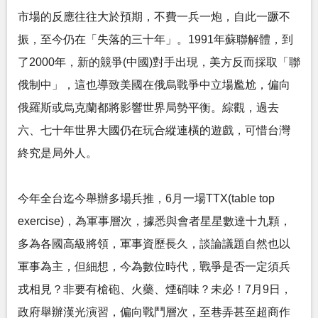
市場的反應往往大於預期，不費一兵一炮，自此一蹶不
振，至今仍在「失落的三十年」。1991年蘇聯解體，到
了2000年，新的競爭(中國)對手出現，美方反而採取「聯
俄制中」，這也導致美國在俄烏戰爭中立場尷尬，偏向
俄羅斯或烏克蘭都將影響世界局勢平衡。綜觀，過去
六、七十年世界大國仍在玩合縱連橫的遊戲，可惜台灣
終究是局外人。
今年全台迄今舉辦多場兵推，6月一場TTX(table top
exercise)，為軍事層次，據悉與會者星星數達十九顆，
多為各國高級將領，軍事資歷長久，談論議題自然也以
軍事為主，但細想，今為數位時代，戰爭是否一定須兵
戎相見？非要有槍砲、火藥、煙硝味？未必！7月9日，
政府舉辦漢光演習，偏向戰鬥層次，至巷弄甚至超商作