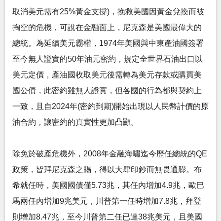
取消美元需有25%黃金支撐)，挽救美國因黃金兌換而被
掏空的危機，可說在金融面上，尼克森是美國最偉大的
總統。為延續美元霸權，1974年美國與中東產油國簽署
至今無人證實的50年油元密約，規定全世界石油出口以
美元定價，產油國收取美元後需轉為美元存款或購買美
國公債，此密約雖無人證實，但各國的行為都與契約上
一致，且自2024年(密約到期)開始出現以人民幣計價的原
油合約，讓密約的真實性更加凸顯。
除免於破產危機外，2008年金融海嘯迄今歷任總統的QE
政策，皆拜尼克森之賜，得以大肆印鈔而無畏通膨。布
希就任時，美國國債僅5.73兆，其任內增加4.9兆，歐巴
馬兩任內增加9兆美元，川普第一任時增加7.8兆，拜登
則增加8.47兆，至今川普第二任已達38兆美元，且美國