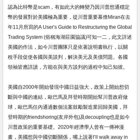
認為比特幣是scam，有如此大的轉變乃因川普想通穩定
幣的發展對於美國極為重要，從川普重要幕僚Miran在去
年11月所寫的A User's Guide to Restructuring the Global
Trading System (俗稱海湖莊園協議)可知一二，此文詳述
美國的作法，如今川普團隊只是依著說明書執行，以關
稅手段促使各國與美談判，解決美元及美債問題。各國
領袖皆應詳讀，方能在與美方談判的過程中知己知彼。
美國自2000年開始發現中國日益強大，政策上開始想切
斷與中國的連結，歐巴馬及拜登時期開始幫川普政府做
球，歐巴馬任內通過數個法案鼓勵製造業回歸美國，拜
登時期的friendshoring(友岸外包)及decoupling也是如今
川普政策的重要基礎。2020年經濟學人曾有一傳神漫
畫，美國想與中國切斷關係，嘴上說著I’ll walk away in