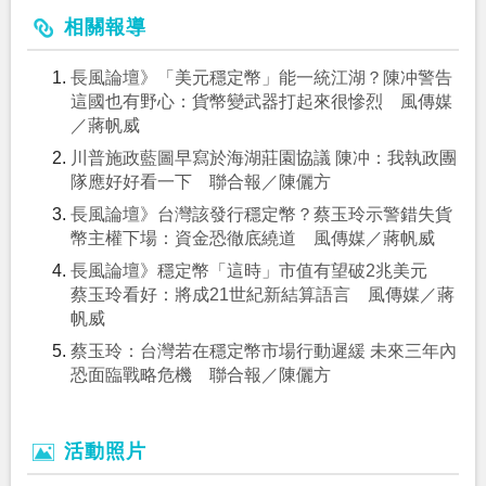
相關報導
長風論壇》「美元穩定幣」能一統江湖？陳冲警告
這國也有野心：貨幣變武器打起來很慘烈 風傳媒
／蔣帆威
川普施政藍圖早寫於海湖莊園協議 陳冲：我執政團
隊應好好看一下 聯合報／陳儷方
長風論壇》台灣該發行穩定幣？蔡玉玲示警錯失貨
幣主權下場：資金恐徹底繞道 風傳媒／蔣帆威
長風論壇》穩定幣「這時」市值有望破2兆美元
蔡玉玲看好：將成21世紀新結算語言 風傳媒／蔣
帆威
蔡玉玲：台灣若在穩定幣市場行動遲緩 未來三年內
恐面臨戰略危機 聯合報／陳儷方
活動照片