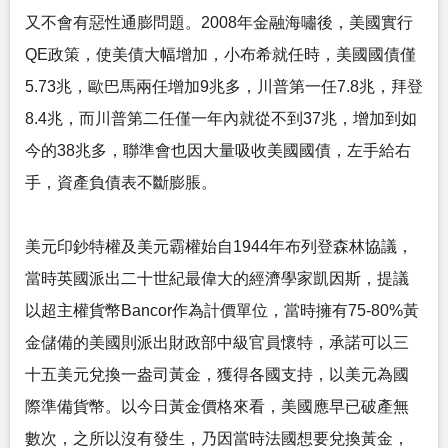
又不會有惡性通膨問題。2008年金融海嘯後，美國實行
QE政策，使美債大幅增加，小布希就任時，美國國債僅
5.73兆，歐巴馬兩任增加9兆多，川普第一任7.8兆，拜登
8.4兆，而川普第二任僅一年內就從不到37兆，增加到如
今的38兆多，聯準會也因大量吸收美國國債，左手給右
手，資產負債表不斷膨脹。
美元印鈔特權及美元霸權始自1944年布列登森林協議，
當時英國派出二十世紀最偉大的經濟學家凱因斯，提議
以超主權貨幣Bancor作為計價單位，當時擁有75-80%黃
金儲備的美國則派出財政部中級官員懷特，承諾可以三
十五美元兌換一盎司黃金，獲得各國支持，以美元為國
際準備貨幣。以今日黃金價格來看，美國應早已破產無
數次，之所以沒有發生，乃因當時法國想要兌換黃金，