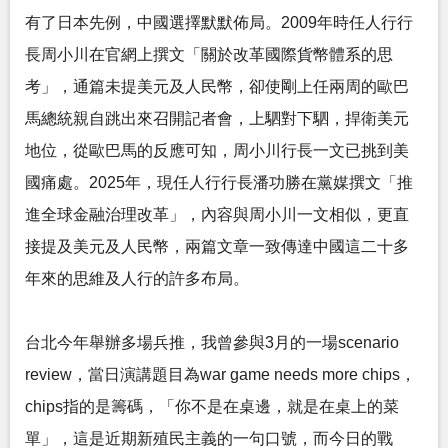
有了日本先例，中國選擇默默佈局。2009年時任人行行
長周小川在官網上撰文「關於改革國際貨幣體系的思
考」，通篇未提美元及人民幣，卻使剛上任兩周的歐巴
馬總統親自跳出來召開記者會，上駟對下駟，捍衛美元
地位，從歐巴馬的反應可知，周小川行長一文已挑到美
國痛處。2025年，現任人行行長潘功勝在黨媒撰文「推
進全球金融治理改革」，內容與周小川一文相似，更直
接提及美元及人民幣，兩篇文章一致傳達中國這二十多
年來的思維及人行的許多布局。
台北今年舉辦多場兵推，我曾參與3月的一場scenario
review，當日演講題目為war game needs more chips，
chips指的是籌碼，「你不是在桌邊，就是在桌上的菜
單」，這是近期新殖民主義的一句口號，而今日的戰