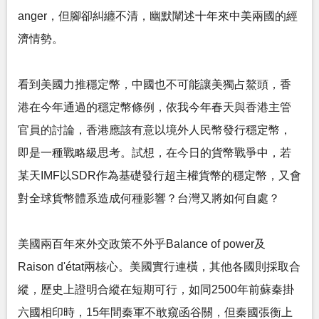
anger，但腳卻糾纏不清，幽默闡述十年來中美兩國的經
濟情勢。
看到美國力推穩定幣，中國也不可能讓美獨占鰲頭，香
港在今年通過的穩定幣條例，依我今年春天與香港主管
官員的討論，香港應該有意以境外人民幣發行穩定幣，
即是一種戰略級思考。試想，在今日的貨幣戰爭中，若
某天IMF以SDR作為基礎發行超主權貨幣的穩定幣，又會
對全球貨幣體系造成何種影響？台灣又將如何自處？
美國兩百年來外交政策不外乎Balance of power及
Raison d'état兩核心。美國實行連橫，其他各國則採取合
縱，歷史上證明合縱在短期可行，如同2500年前蘇秦掛
六國相印時，15年間秦軍不敢窺函谷關，但秦國張衡上