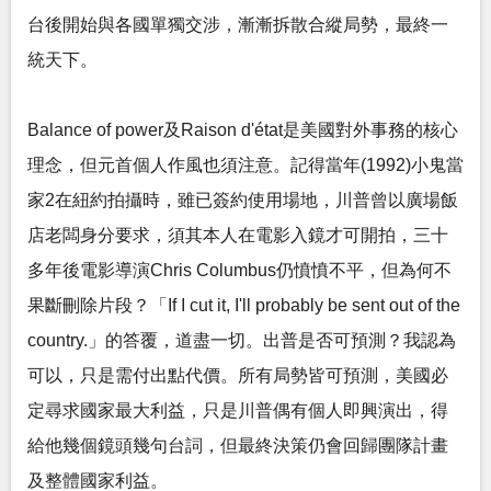
台後開始與各國單獨交涉，漸漸拆散合縱局勢，最終一
統天下。
Balance of power及Raison d'état是美國對外事務的核心
理念，但元首個人作風也須注意。記得當年(1992)小鬼當
家2在紐約拍攝時，雖已簽約使用場地，川普曾以廣場飯
店老闆身分要求，須其本人在電影入鏡才可開拍，三十
多年後電影導演Chris Columbus仍憤憤不平，但為何不
果斷刪除片段？「If I cut it, I'll probably be sent out of the
country.」的答覆，道盡一切。出普是否可預測？我認為
可以，只是需付出點代價。所有局勢皆可預測，美國必
定尋求國家最大利益，只是川普偶有個人即興演出，得
給他幾個鏡頭幾句台詞，但最終決策仍會回歸團隊計畫
及整體國家利益。