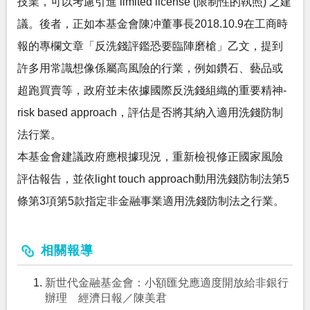
技業，可以考慮引進 limited license (限制性的執照) 之建
議。後者，正如本基金會陳冲董事長2018.10.9在工商時
報的專欄文章「反洗錢評鑑恐要臨陣磨槍」乙文，提到
許多用常識想像係屬高風險的行業，例如鑽石、藝品或
超跑買賣等，政府並未依據國際反洗錢組織的重要精神-
risk based approach，評估是否將其納入適用洗錢防制
法行業。
本基金會建議政府應根據現況，重新檢視修正國家風險
評估報告，並依light touch approach動用洗錢防制法第5
條第3項第5款指定非金融事業適用洗錢防制法之行業。
相關報導
新世代金融基金會：小額匯兌應適度開放給非銀行
辦理 經濟日報／陳美君