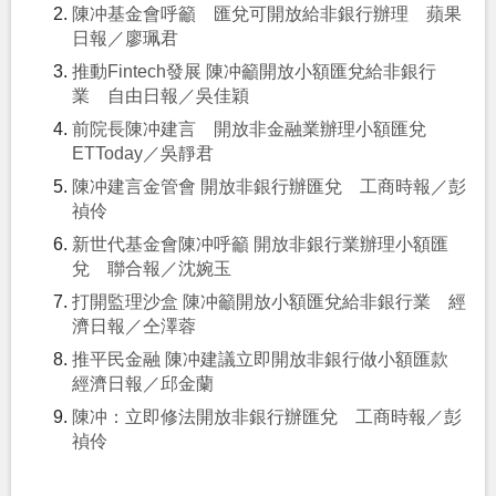
陳冲基金會呼籲 匯兌可開放給非銀行辦理 蘋果
日報／廖珮君
推動Fintech發展 陳冲籲開放小額匯兌給非銀行
業 自由日報／吳佳穎
前院長陳冲建言 開放非金融業辦理小額匯兌
ETToday／吳靜君
陳冲建言金管會 開放非銀行辦匯兌 工商時報／彭
禎伶
新世代基金會陳冲呼籲 開放非銀行業辦理小額匯
兌 聯合報／沈婉玉
打開監理沙盒 陳冲籲開放小額匯兌給非銀行業 經
濟日報／仝澤蓉
推平民金融 陳冲建議立即開放非銀行做小額匯款
經濟日報／邱金蘭
陳冲：立即修法開放非銀行辦匯兌 工商時報／彭
禎伶