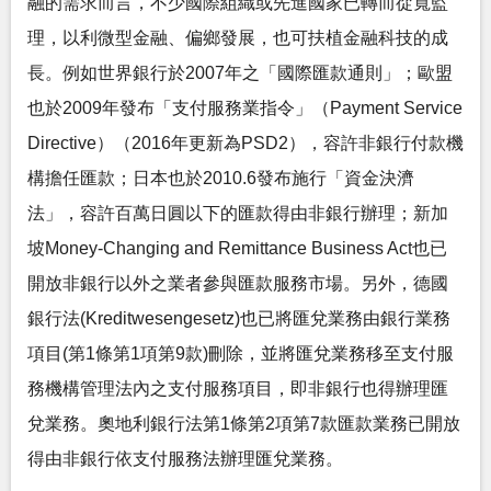
融的需求而言，不少國際組織或先進國家已轉而從寬監
理，以利微型金融、偏鄉發展，也可扶植金融科技的成
長。例如世界銀行於2007年之「國際匯款通則」；歐盟
也於2009年發布「支付服務業指令」（Payment Service
Directive）（2016年更新為PSD2），容許非銀行付款機
構擔任匯款；日本也於2010.6發布施行「資金決濟
法」，容許百萬日圓以下的匯款得由非銀行辦理；新加
坡Money-Changing and Remittance Business Act也已
開放非銀行以外之業者參與匯款服務市場。另外，德國
銀行法(Kreditwesengesetz)也已將匯兌業務由銀行業務
項目(第1條第1項第9款)刪除，並將匯兌業務移至支付服
務機構管理法內之支付服務項目，即非銀行也得辦理匯
兌業務。奧地利銀行法第1條第2項第7款匯款業務已開放
得由非銀行依支付服務法辦理匯兌業務。