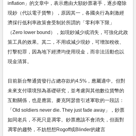
inflation」的文章中，表示應由大額鈔票著手，逐步廢除
現鈔（代以電子貨幣），原因其一，各國央行為刺激經
濟採行低利率政策會受制於所謂的「零利率下限」
（Zero lower bound），如現鈔減少或消失，可強化此政
策工具的效果。其二，不用或減少現鈔，可增加稅收、
打擊犯罪，因為地下經濟均使用現金，而非法活動也以
現金清算。
目前新台幣通貨發行占總存款約4.5%，應屬適中。但對
未來支付環境預為基礎研究，並考慮與其他數位貨幣的
互動關係，也是應當。麥克阿瑟曾引述軍歌的一段話：
「Old soldiers never die. They just fade away」，鈔票
如同老兵，不死只是凋零。鈔票應該不會消失，但面對
凋零的趨勢，不妨想想Rogoff或Blinder的建言