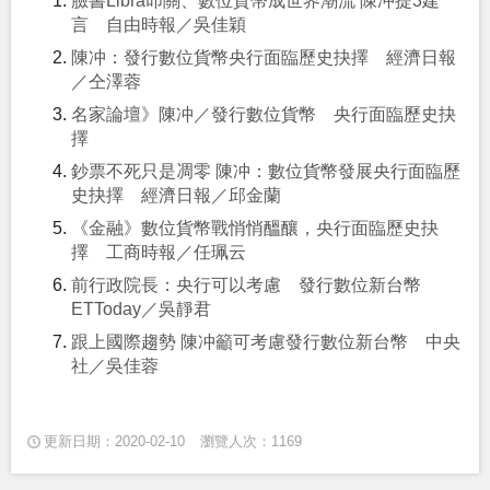
臉書Libra叩關、數位貨幣成世界潮流 陳冲提3建
言 自由時報／吳佳穎
陳冲：發行數位貨幣央行面臨歷史抉擇 經濟日報
／仝澤蓉
名家論壇》陳冲／發行數位貨幣 央行面臨歷史抉
擇
鈔票不死只是凋零 陳冲：數位貨幣發展央行面臨歷
史抉擇 經濟日報／邱金蘭
《金融》數位貨幣戰悄悄醞釀，央行面臨歷史抉
擇 工商時報／任珮云
前行政院長：央行可以考慮 發行數位新台幣
ETToday／吳靜君
跟上國際趨勢 陳冲籲可考慮發行數位新台幣 中央
社／吳佳蓉
更新日期：2020-02-10
瀏覽人次：1169