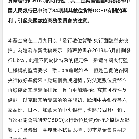
貨幣發行(CBDC)的可行性，其二是英國金融時報報導中
國人民銀行已申請了84項與其數位貨幣DCEP有關的專
利，引起美國數位商務委員會的注意。
本基金會在二月九日以「發行數位貨幣 央行面臨歷史抉
擇」為題發布新聞稿表示，隨著臉書在2019年6月計劃發
行Libra，此種不同於比特幣的穩定幣，雖遭各國央行監
理機構的監管要求，致Libra進退維谷，但是已促使各國
央行做好準備來回應這個新興趨勢，對法定數位貨幣不
再顧慮於其隱憂而排斥，反而更加積極研究其可行性及
優點，以克服其所憂慮的潛在問題。歐洲中央銀行等六
家歐洲、日本、加拿大的中央銀行，也將於四月中旬，
首次召開會議研究CBDC(央行數位貨幣)發行之協調及影
響，消息傳出，各界無不拭目以待，與本基金會長期之