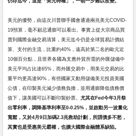
仍存迄今，這是「美元特權」，一朝一夕難以改變。
美元的優勢，由這次川普聯手國會通過兩兆美元COVID-
19預算，毫不顧忌通膨可以看出。事實上從大宗商品買
賣到國際金融交易清算，美元迄今仍是全球貿易計價結
算、支付的主流，比重約40%，遠高於第二名的歐元近
10個百分點，且世界各國為支應外貿所需的外匯儲備中
美元平均占比達65%，而外匯交易中，用美元交易的比
重平均更高達90%，有些國家又動用儲備美元投資美國
公債，在印製美元減少債務負擔，並用通膨降低債務價
值下，讓美國可以不斷印製鈔票。
尤其在Fed今年3月祭
出零利率，調降基準利率至0-0.25%，並啟動另一波量化
寬鬆，又於4月9日加碼2.3兆救助計劃，所謂債多不愁，
其實也是受惠美元霸權，也擴大國際金融體系缺陷。