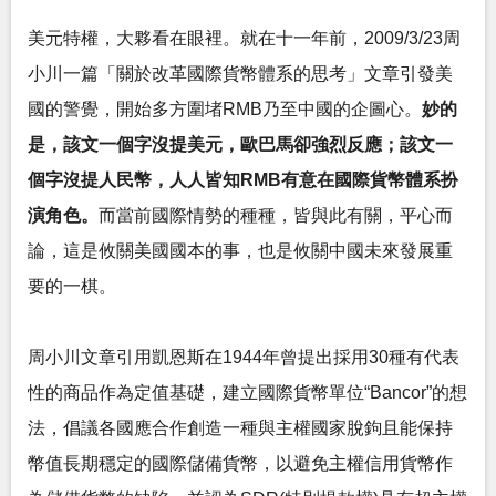
美元特權，大夥看在眼裡。就在十一年前，2009/3/23周
小川一篇「關於改革國際貨幣體系的思考」文章引發美
國的警覺，開始多方圍堵RMB乃至中國的企圖心。
妙的
是，該文一個字沒提美元，歐巴馬卻強烈反應；該文一
個字沒提人民幣，人人皆知RMB有意在國際貨幣體系扮
演角色。
而當前國際情勢的種種，皆與此有關，平心而
論，這是攸關美國國本的事，也是攸關中國未來發展重
要的一棋。
周小川文章引用凱恩斯在1944年曾提出採用30種有代表
性的商品作為定值基礎，建立國際貨幣單位“Bancor”的想
法，倡議各國應合作創造一種與主權國家脫鉤且能保持
幣值長期穩定的國際儲備貨幣，以避免主權信用貨幣作