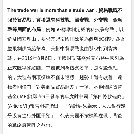
The trade war is more than a trade war，貿易戰既不
限於貿易戰，背後還有科技戰、國安戰、外交戰、金融
戰等層面的布局
，例如5G標準制定權的科技爭奪戰，以
危及國安理由，要求其盟友國排除華為參與5G建設招標
並限制供貨給華為。美對中貿易戰也由關稅打到貨幣
戰，在2019年8月6日，美國財政部突然宣布將中國列為
正式匯率操縱國。中國被列為觀察名單，是有些冤枉
的，大陸有兩項標準不僅未達標，趨勢上還有改善，達
標者則僅有「對美商品貿易順差」一項。不過國際貨幣
基金(IMF)隨即在9日發布的年度對中國「第四條款磋商」
(ArticleⅥ )報告明確指出，「估計結果顯示，人民銀行幾
乎没有進行外匯干預」。代表美國不按標準在做，背後
的戰略原因呼之欲出。