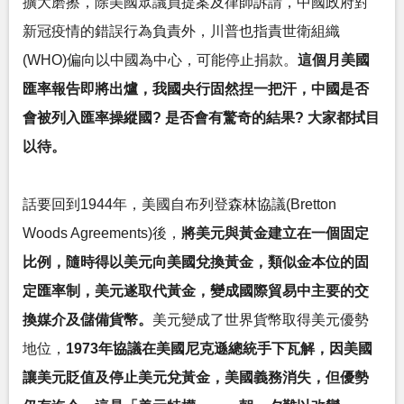
擴大磨擦，除美國眾議員提案及律師訴請，中國政府對
新冠疫情的錯誤行為負責外，川普也指責世衛組織
(WHO)偏向以中國為中心，可能停止捐款。
這個月美國
匯率報告即將出爐，我國央行固然捏一把汗，中國是否
會被列入匯率操縱國? 是否會有驚奇的結果? 大家都拭目
以待。
話要回到1944年，美國自布列登森林協議(Bretton
Woods Agreements)後，
將美元與黃金建立在一個固定
比例，隨時得以美元向美國兌換黃金，類似金本位的固
定匯率制，美元遂取代黃金，變成國際貿易中主要的交
換媒介及儲備貨幣。
美元變成了世界貨幣取得美元優勢
地位，
1973年協議在美國尼克遜總統手下瓦解，因美國
讓美元貶值及停止美元兌黃金，美國義務消失，但優勢