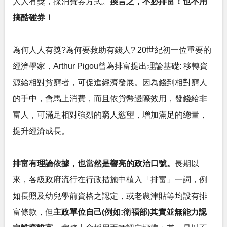
人人有獎，採消費券方式。
換言之，不必排富！也不用
搞酷碰券！
為何人人有獎?為何要救助有錢人? 20世紀初一位重要的
經濟學家，Arthur Pigou曾為排富提出理論基礎: 移轉資
源給相對貧窮者，可促進經濟發展。因為錢到相對窮人
的手中，會馬上消費，而且依貨幣邊際效用，發錢給非
富人，可滿足相對強烈的窮人慾望，增加滿足的總量，
提升經濟成長。
排富有理論依據，也當然是響亮的政治口號。
長期以
來，各級政府流行在行政措施中植入「排富」一詞，例
如長照及幼兒學前資格之認定，或老農津貼等均設有排
富條款，但
主政單位自己(例如:衛福部)其實並無能力認