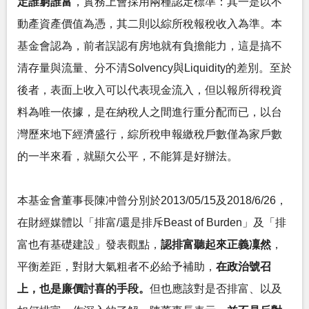
定誰窮誰富
，實務上會採用兩種認定標準：其一是以不
動產資產價值為憑，其二則以綜所稅報稅收入為準。本
基金會認為，前者誤認有房地就有負擔能力，這是搞不
清存量與流量、分不清Solvency與Liquidity的差別。至於
後者，表面上收入可以代表現金流入，但以報所得稅資
料為唯一依據，是在納稅人之間進行重分配而已，以台
灣歷來地下經濟盛行，綜所稅申報繳稅戶數僅為家戶數
的一半來看，就顯欠公平，不能算是好辦法。
本基金會董事長陳冲曾分別於2013/05/15及2018/6/26，
在財經媒體以「排富/還是排斥Beast of Burden」及「排
富也有基礎建設」發表觀點，
認排富聽起來正義凜然
，
平衡差距，對財大氣粗者不必給予補助，
在政治號召
上，也是廉價討喜的手段。
但也應該對是否排富、以及