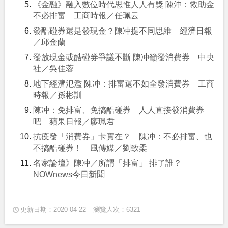
《金融》融入數位時代思惟人人有獎 陳沖：救助金
不必排富 工商時報／任珮云
發酷碰券還是發現金？陳冲提不同思維 經濟日報
／邱金蘭
發放現金或酷碰券爭議不斷 陳冲籲發消費券 中央
社／吳佳蓉
地下經濟氾濫 陳冲：排富還不如全發消費券 工商
時報／孫彬訓
陳冲：免排富、免搞酷碰券 人人直接發消費券
吧 蘋果日報／廖珮君
抗疫發「消費券」卡實在？ 陳冲：不必排富、也
不搞酷碰券！ 風傳媒／劉致柔
名家論壇》陳冲／所謂「排富」 排了誰？
NOWnews今日新聞
更新日期：2020-04-22
瀏覽人次：6321