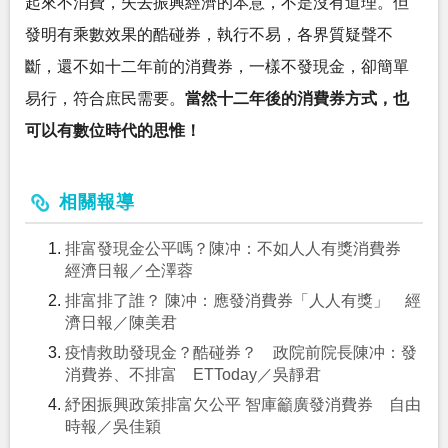
起來不消費，失去振興經濟的本意，不是沒有道理。但
發明有乘數效果的酷碰券，執行不易，各界質疑聲不
斷，還不如十二年前的消費券，一樣不發現金，卻簡單
易行，符合庶民需要。
當然十二年後的消費券方式，也
可以有數位時代的思惟！
相關報導
排富發現金公平嗎？陳冲：不如人人有獎消費券
經濟日報／仝澤蓉
排富排了誰？ 陳冲：應發消費券「人人有獎」 經
濟日報／陳美君
疫情救助發現金？酷碰券？ 政院前院長陳冲：發
消費券、不排富 ETToday／吳靜君
紓困振興政策排富欠公平 智庫籲廣發消費券 自由
時報／吳佳穎