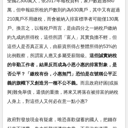
全國2,300萬人，依2017年報稅資料，家戶數超過880
萬，但申報綜所稅的戶數則約為630萬戶，其中又有超過
210萬戶不用繳稅，而會被納入排富標準者可能僅130萬
戶。換言之，以報稅戶而言，是由四分之一納稅戶繳納
約九成的所得稅，這些所謂「富人」其實負擔不輕，但
這些人是否真正富人，由薪資所得占整體所得的53%的
比例觀察，所謂富人應又多屬受薪階級。
這些誠實納稅
的辛勤工作者，結果反而成為小恩小惠的排富對象，是
否公平？「繳稅有份，小惠無門」恐怕是在號稱公平正
義的旗幟下又創造另一種不公不義。
而且政府紓困(或振
興)難免舉債，還債的重擔，將來又將落在被排富的納稅
人身上，對這些人又何必在意一點小惠?
政府對發放現金有疑慮，唯恐喜歡儲蓄的國人，把錢存