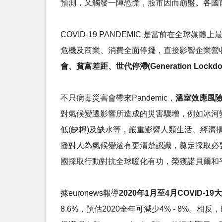
預測，又觸發一陣恐慌，股市因而崩盤。各國
COVID-19 PANDEMIC 是當前在全球媒體上最受
危機及商業、消費全面停擺，直接影響企業營
會、貧富差距、世代停滯(Generation L
不只病毒災害會帶來Pandemic，
溫室效應風
對氣候變遷影響所造成的災害驟增，例如冰河變
低(缺糧)及缺水等，嚴重影響人類生活、經濟
播對人為氣候變遷有更清楚認識，奠定採取必要
國採取行動對抗全球暖化有功，榮獲諾貝爾和
據euronews報導
2020年1月至4月COVID-
8.6%，預估2020全年可減少4% - 8%