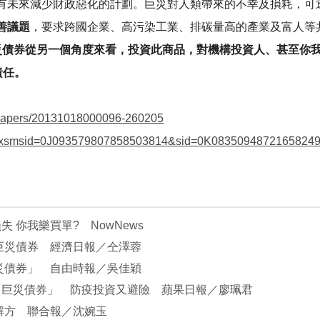
有未來減少財政惡化的計劃。巨災對人類帶來的不幸及損耗，可
善議題
，要求跨國企業、高污染工業、排碳量高的產業及富人等共同
災債券從另一個角度來看，投資此商品，對機構投資人、甚至你我
責任。
spapers/20131018000096-260205
ont?xsmsid=0J093579807858503814&sid=0K0835094872165824
 你我樂買單? NowNews
巨災債券 經濟日報／仝澤蓉
災債券」 自由時報／吳佳穎
「巨災債券」 防疫投資又避險 蘋果日報／廖珮君
解方 聯合報／沈婉玉