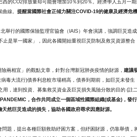
，巴西的CO2排放量却可能會增加10％到20％。經濟學人五月一期封面故事 ”A new
氣候曲線。
提醒當國際社會正傾力關注COVID-19的健康及經濟
在台北舉行的國際保險監理官協會（IAIS）年會演講，強調巨災
不止是單一國家」，因此各國開始重視巨災防制及救災資源整合
 投資避險兩相宜」的觀點文章，針對台灣新冠肺炎疫情的財源，
建議
含病毒大流行)債券利息較市場稍高，債券到期前，如巨災未發
用，達到投資、募集救災資金及巨災損失風險分散的目的 (註二
ANDEMIC，合作共同成立一個區域性國際組織(或基金)，發行區域性
承擔天然巨災造成的損失，協助各國政府尋求因應財源。
emic經濟社會問題，提出各種巨額救助紓困方案，但紓困財源，仍靠