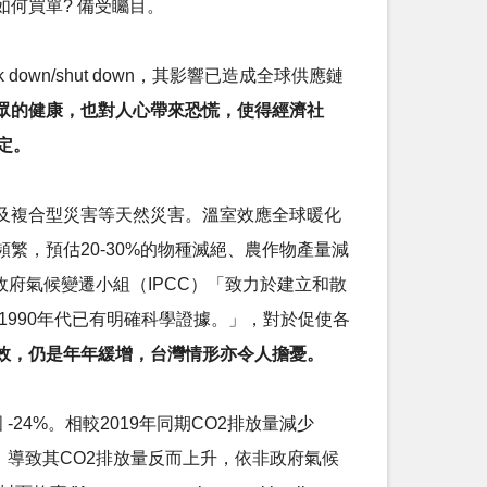
何買單? 備受矚目。
ck down/shut down，其影響已造成全球供應鏈
眾的健康，也對人心帶來恐慌，使得經濟社
安定。
水災及複合型災害等天然災害。溫室效應全球暖化
，預估20-30%的物種滅絕、農作物產量減
政府氣候變遷小組（IPCC）「致力於建立和散
1990年代已有明確科學證據。」，對於促使各
效，仍是年年緩增，台灣情形亦令人擔憂。
國 -24%。相較2019年同期CO2排放量減少
砍伐，導致其CO2排放量反而上升，依非政府氣候