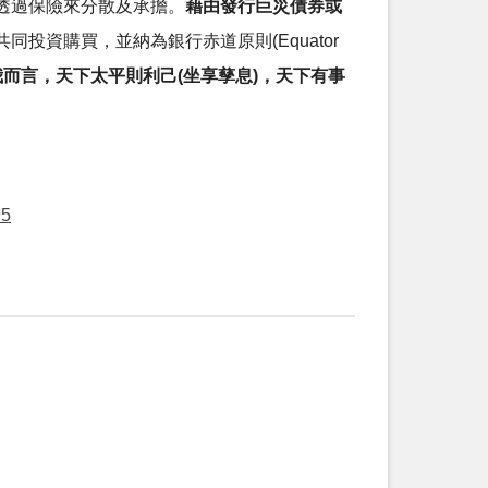
透過保險來分散及承擔。
藉由發行巨災債券或
投資購買，並納為銀行赤道原則(Equator
而言，天下太平則利己(坐享孳息)，天下有事
95