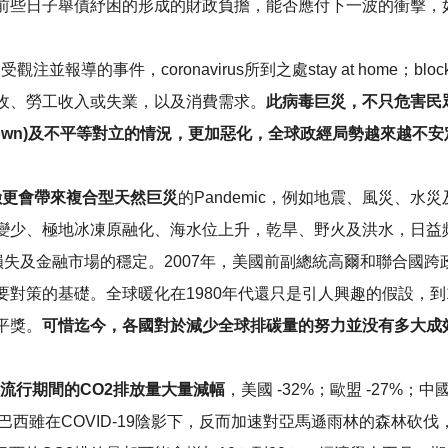
前些日子舉債紓困的形成的財政負擔，能否應付下一波的衝擊，如
觀注並報導的事件，coronavirus所到之處stay at home；blo
收、勞工收入或失業，以及消費需求。
此病毒巨災，不只危害民
ockdown)及不平等對立的情況，更加惡化，全球政經局勢越來越不
險更會帶來複合型天然巨災
的Pandemic，例如地震、風災、
少、極地冰凍原融化、海水位上升，乾旱、野火及洪水，日益頻繁
損失及金融市場的穩定。2007年，美國前副總統高爾和聯合國跨
對策的基礎。全球暖化在1980年代還只是引人興趣的假設，到
平獎。
可惜迄今，各國對於減少全球排碳量的努力並没有多大成
19大流行期間的CO2排放量大量減幅
，美國 -32%；歐盟 -27%；中
。相反，巴西雖在COVID-19陰影下，反而加速對亞馬遜雨林的森林