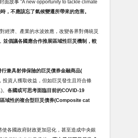
 opportunity to tackle climate
危機時，不應該忘了氣候變遷所帶來的危害。
造成對經濟、產業的水波效應，改變各界對傳統災
，
並倡議各國應合作推展區域性巨災機制，較
發行兼具射倖保險的巨災債券金融商品(
生，投資人獲取收益，但如巨災發生且符合條
)。
各國或可思考面臨目前的COVID-19
的複合型巨災債券(Composite cat
舉債，將使各國政府財政更加惡化，甚至造成中央銀