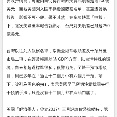
要哀矜勿喜，可能因而使得台灣對美貿易順差超過200億
美元，而被美國列入匯率操縱國觀察名單，甚至遭貿易
報復，影響不可小覷。果不其然，在多項轉單「捷報」
下，這次美國匯率報告就顯示，台灣對美順差已飛越250
億美元。
台灣以往列入觀察名單，常擔憂經常帳順差及干預外匯
市場二項，在經常帳順差(占GDP)方面，以台灣特殊的環
境，向來都超過標準很多，很難逃免。至於干預市場項
目，則已多年在「過去十二個月中有八個月干預」項
下，被列為黑色的yes，表示美國早已密切注意我國央行
干預的手法，只是沒有十二個月都在踩油門罷了。
英國「經濟學人」曾於2017年三月評論貨幣操縱時，認