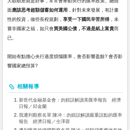
大額順差就是好事，常常會牽動央行的匯率政策。總體
面
應該思考超額儲蓄如何運用
，針對未來發展，有計畫
性的投資，做些長程規劃，
享受一下國民辛苦所得
，未
嘗非國家之福，如只會
買美國公債，不過是紙上富貴
而
已。
開始有點擔心央行過度煩惱匯率，會否影響盈餘? 會否影
響國家總預算?
相關報導
新世代金融基金會：勿錯誤解讀美匯率報告 經濟
日報／邱金蘭
我遭列觀察名單 陳冲：勿錯誤解讀嚴重誤點的匯率
報告 經濟日報／仝澤蓉