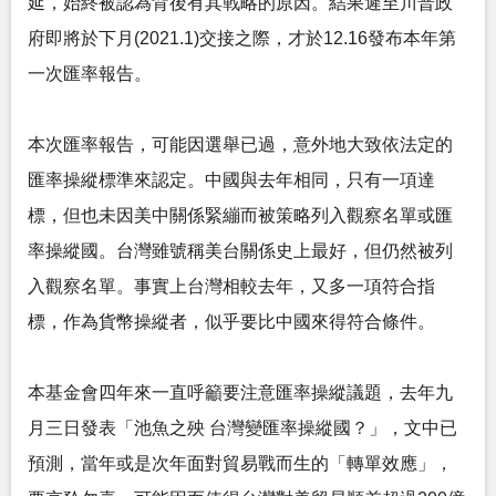
延，始終被認為背後有其戰略的原因。結果遲至川普政
府即將於下月(2021.1)交接之際，才於12.16發布本年第
一次匯率報告。
本次匯率報告，可能因選舉已過，意外地大致依法定的
匯率操縱標準來認定。中國與去年相同，只有一項達
標，但也未因美中關係緊繃而被策略列入觀察名單或匯
率操縱國。台灣雖號稱美台關係史上最好，但仍然被列
入觀察名單。事實上台灣相較去年，又多一項符合指
標，作為貨幣操縱者，似乎要比中國來得符合條件。
本基金會四年來一直呼籲要注意匯率操縱議題，去年九
月三日發表「池魚之殃 台灣變匯率操縱國？」，文中已
預測，當年或是次年面對貿易戰而生的「轉單效應」，