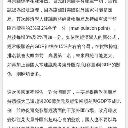
為美國標準稍嫌落伍。首先對美國享有順差一項，該雜
誌認為沒啥道理，因為該國對美國以外國家可能是逆
差。其次經濟學人建議應將經常帳順差及持續單邊干預
匯市標準的3%及2%各予一分（manipulation point），
然後每增3%及2%再加一分。如依照經濟學人的新公式，
經常帳順差占GDP徘徊在15%左右的台灣，在貨幣操縱
排名就會大幅向前，高居第二名，未來風險可能更大。
如再加上德國人常建議應考慮外匯存底(存量)與GDP的關
係，則麻煩更多。
這次美國匯率報告，對台灣而言，主要是提醒對美順差
持續擴大已遠超過200億美元及經常帳順差與GDP不成比
例，並敦促避免影響經濟面的干預外匯市場。政府應改
變以往見大量外匯出超就心喜的態度，國人也不要以為