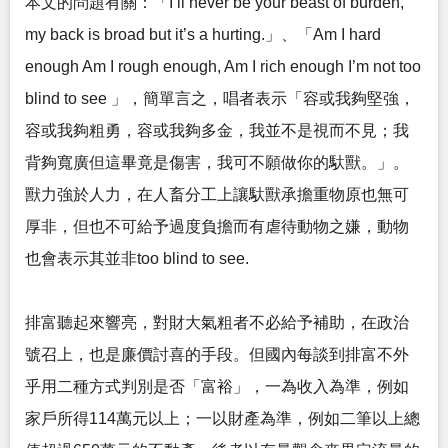
本文的問題有關：「I’ll never be your beast of burden,
my back is broad but it’s a hurting.」、「Am I hard
enough Am I rough enough, Am I rich enough I’m not too
blind to see 」，簡單言之，唱者表示「容或我夠堅強，
容或我夠粗勇，容或我夠多金，我並不是視而不見；我
背夠寬廣但這畢竟是傷害，我可不願做你的馱獸。」。
獸力強於人力，在人畜分工上讓馱獸承擔重物原也無可
厚非，但也不可給予過度負擔而有虐待動物之嫌，動物
也會表示其並非too blind to see.
排富聽起來響亮，對財大氣粗者不必給予補助，在政治
號召上，也是廉價討喜的手段。但國內每談到排富不外
乎用二種方式判別是否「富裕」，一為收入為準，例如
家戶所得114萬元以上；一以財產為準，例如二筆以上總