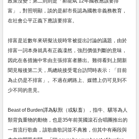
政策沒變；第二則則是「郝龍斌 12年國教應該要排
富」，對照明顯，談的是郝市長認為國教非義務教育，
在社會公平正義下應該要排富。
排富是近數年來研擬法規時常被提出討論的議題，由於
排富一詞本身就具有正義凜然，強烈價值判斷的意味，
因此在各措施中常由主張排富者勝出。難得看到上開新
聞見報後第二天，馬總統接受電台訪問時表示：「目前
為止仍是不排富」。不過在網路上、媒體上仍可見到不
少不同的意見。
Beast of Burden譯為馱獸（或馱畜），指牛、騾等為人
類背負重物的動物，也是35年前英國滾石合唱團推出的
一首流行歌曲，該歌曲歌詞並不典雅，但其中有兩段與