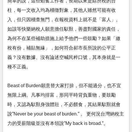
簡單的說，這些勤奮工作者，長期以來是綜所稅的台
柱，每一文收入均為稽徵對象，其他人雖然可能有收
入，但只因稽查無門，在報稅資料上就不是「富人」。
如該等快樂納稅人願意擔任馱獸，善盡對國家的責任，
為何不在某些補助措施上給予他們一些鼓勵？如果「繳
稅有份，補貼無緣」，如何符合郝市長所說的公平正
義？沒有數據、沒有論述空喊民粹口號，其本身就是一
種不正義。
Beast of Burden願意替大家打拚，但不能過分，也不宜
無限上綱。凡事均排富，形同平時背負重物，要鼓勵
時，又認為馱獸身強體壯，不必餵食，其結果馱獸就會
說”Never be your beast of burden.” 。 更何況台灣納稅主
力的受薪階級並沒有本領說”My back is broad.”。