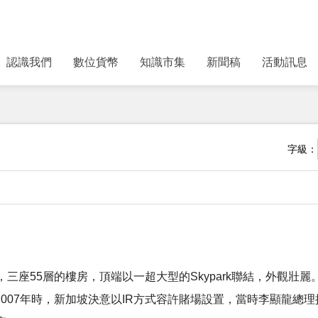
認識我們
數位貨幣
知識市集
新聞稿
活動訊息
字級：
三座55層的樓房，頂端以一超大型的Skypark聯結，外觀壯
假區）。猶記得2007年時，新加坡決意以IR方式容許賭場設置，當時李