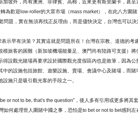
新加坡外，尚有澳洲、菲律賓、高棉，近來更有斯里蘭卡，甚至
漸次轉為歡迎low-roller的大眾市場（mass market），在
的老問題，實在無須再找正反理由，而是儘快決定，台灣也可以
之2表示早有決策？其實這就是問題所在！台灣在宗教、道德的考
規模旅客的困難（新加坡機場能量足、澳門尚有陸路可支援）將
示得設觀光賭場再要求設於國際觀光度假區內也是敗筆，因為公
定其中的設施包括旅館、遊樂設施、賣場、會議中心及賭場，而賭
他設施只是吸引觀光客的手段之一。
r not to be, that's the question”，後人多有
題。面對台灣如何處理世人圍賭中國之事，恐怕是to bet or not to