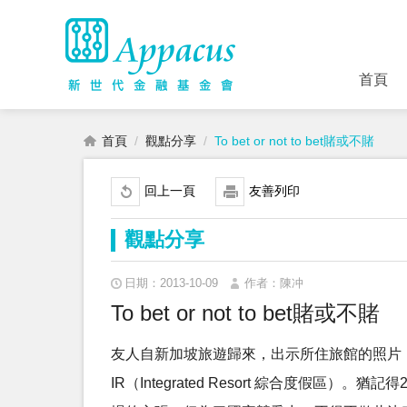
首頁
首頁
觀點分享
To bet or not to bet賭或不賭
回上一頁
友善列印
觀點分享
日期：2013-10-09
作者：陳冲
To bet or not to bet賭或不賭
友人自新加坡旅遊歸來，出示所住旅館的照片，
IR（Integrated Resort 綜合度