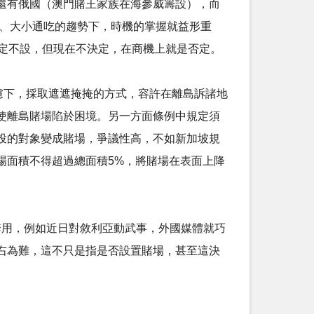
還有俄國（澳門賭王家族在海參威籌設），而
此八方圍賭、大小通吃的趨勢下，時機的掌握就益形重
決定不設，但現在不決定，在商機上就是否定。
慮下，採取遮遮掩掩的方式，容許在離島訴諸地
使離島賭場陷於困境。另一方面條例中規定須
投的對象變成賭場，爭議性高，不如新加坡規
場面積不得超過總面積5%，將賭場在表面上降
引用或更多將其套用，例如近日對敘利亞動武事，外國媒體就巧
 bet感到左右為難，這不只是指是否設置賭場，甚至這決