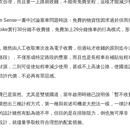
次合理，而且要一上路就收錢，不能有免費里程，這樣才能減少
ncommon Sense一書中討論塞車問題時說：免費的物資恆因求
-bike實行30分鐘不收費後，免費加上29分鐘換車的行為模式，
，雖然由人工收取漸次改為電子收費，但過站才收錢的原則迄今
路段），不僅形成特定路段的壅塞，而且也是長程車在補貼短程
財源，二則可促使短程車減少使用，甚或不上高速公路，使國道
些許代價，不必再有罪惡感。
費已是當然。尤其是雙號國道，當年啟用時雖已說明係「暫不收
情想出三種計程方式，第一種與前述司機老大想法一樣，一律計
的設計雖然有點為德不卒，但目的是在排除阻力，倒也無可厚非
設計，就儘量爭取較符合理想的配套措施。