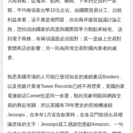
大陸喜帖，從蒐尋、點閱、確稿、下單到交貨約一星
期，平均每張新台幣10元左右。由國際貿易分工、比較
利益來看，這不應是個問題，但在兩岸服貿協議討論正
熱，恐怕須由國家的高度與國際競爭力觀點來檢視。 談
到電子商務，有兩項議題必須面對：其一是線上交易對
實體商店的影響；另一則為跨境交易對國內業者的威
脅。
熟悉美國市場的人可能已發現知名的連鎖書店Borders，
以及視聽片業者Tower Records已經不再營業，英國的家
電連鎖店Comet也是同一命運，類此現象明顯與網路交
易的興起有關，所以英國有78年歷史的照相機連鎖
Jessops，在本年1月宣告歇業時，在各店門前掛出具嘲
諷意味的文字：Jessops員工感謝您惠顧Amazon。一句