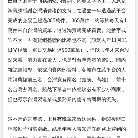
巴旗下的電子商務網站淘寶網，內容文字不多，大意是
淘寶網感謝台灣消費者的支持，在過去一年透過該平台
完成的交易已超過365萬件。 365萬件，約等於每天有1
萬件來自台灣的買單，透過淘寶網完成買賣。此數字或
許不大，占淘寶網整體的比率也不高（該網去年11月11
日光棍節，單日交易即達900萬筆），但以去年才來台設
點來看，潛力實在驚人，也是對台灣業者的警訊。國內
雜誌曾報導，依據淘寶內部資料，各城市在該平台的人
均消費額前三名，台灣竟有兩名（嘉義、高雄），前十
名台灣占四名。雖然下單者中依經驗必有不少小商家，
但也顯示台灣製造業或服務業內需零售商機的流失。
這不是危言聳聽，上月有晚輩來致送喜帖，拆閱後隨口
稱讚帖子相當別緻。結果年輕人告知是在網路上買到的