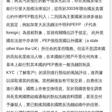
屬，將貪污及侵占的數十億美元款項，存在英國及瑞士
銀行引發大規模法律追討，從而於2003年聯合國反貪腐
公約中將PEP觀念列入；二則因為主要國家法律多做如
此規定，例如加拿大反洗錢法中明列PEFP （F代表
foreign）為規範對象，並就有關職位詳予規定。 此外英
國在法規中亦表明，PEP係指英國以外國家（a state
other than the UK）所任命的某些職務。但這不意謂本國
的高知名度政治人物，在本國銀行開戶不受任何拘束，
基本上銀行對其本國的PEP應依一般洗錢防制及
KYC（了解客戶）的原則進行類似的風險評估，進而據
以採取適當的措施。當然嗣後如有可疑交易，自應依法
進行通報，國際上亦會交換情資。至於我國曾發生調查
局長竟將國際組織通報的類似洗錢資料隱匿，甚至交付
予嫌疑人，實已動搖我國在國際反洗錢組織中的信譽。