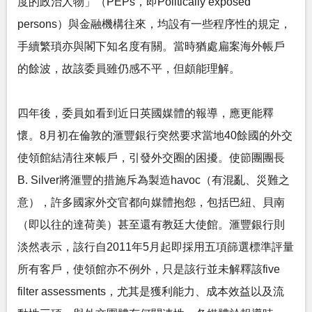
度的政治人物」（PEPs，即Politically exposed
persons）與金融機構往來，均設有一些程序性的規定，
手續繁瑣亦與閣下知名度有關。當時猶處扁案海外帳戶
的餘波，故該委員雖仍感不平，但頗能理解。
四年後，委員如看到近日英國媒體的報導，應更能釋
懷。8月初在倫敦的滙豐銀行突然要求當地40餘國的外交
使領館結清往來帳戶，引發外交圈的困擾。使節團團長
B. Silver將滙豐的措施斥為製造havoc（有混亂、災難之
意），許多國家外交官都向媒體抱怨，包括巴紐、貝南
（即以往的達荷美）甚至還有教廷大使館。滙豐銀行則
淡然表示，該行自2011年5月起即採用五項篩選標準評量
所有客戶，使領館亦不例外，只是該行並未解釋該five
filter assessments，尤其是獲利能力、成本效益以及流