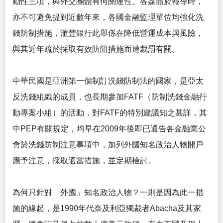
動性三項，與外交團體有何關連性。各媒體於報導時，
亦不可避免提到近數年來，各國金融監理單位均強化洗
錢防制措施，滙豐銀行此舉係在降低營運成本與風險，
與其近年疏於採取有效防阻措施而遭裁罰有關。
中華民國是亞洲第一個制訂洗錢防制法的國家，是亞太
反洗錢組織的成員，也長期參加FATF（防制洗錢金融行
動專案小組）的活動，對FATF的特別建議知之甚詳，其
中PEP有關規定，均早在2009年後即已通告各金融業公
會於洗錢防制注意事項中，加列外國知名政治人物開戶
應予注意，採取適當措施，並定期檢討。
為何只針對「外國」知名政治人物？一則是因為此一措
施的緣起，是1990年代奈及利亞獨裁者Abacha及其家