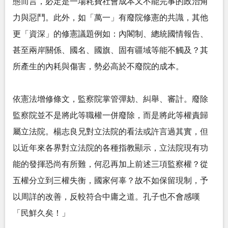
態而言，必定是一場耗費社會成本又不能完事的政治角
力與惡鬥。此外，如「萬一」有廢院修憲的共識，其他
更「資深」的修憲議題例如：內閣制、總統國情報告、
甚至兩岸關係、國名、國旗、固有疆域等能不觸及？其
所產生的內耗與傷害，勢必高於不廢院的成本。
依憲法增修條文，監察院掌管彈劾、糾舉、審計。廢除
監察院並不是將此等職權一併廢除，而是將此等權責歸
屬立法院。楊志良兄對立法院的看法或許言過其實，但
以近年來各界對立法院的各種指教顯示，立法院現有功
能的發揮恐尚有所難，何忍再加上前述三項監察權？從
五權分立到三權失衡，國家何辜？故不如保留現制，予
以周詳的改善，反較符合中庸之道。孔子也不會感嘆
「民鮮久矣！」