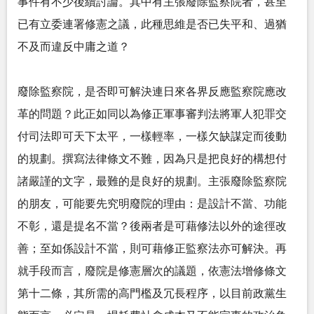
事件有不少後續討論。其中有主張廢除監察院者，甚至
已有立委連署修憲之議，此種思維是否已失平和、過猶
不及而違反中庸之道？
廢除監察院，是否即可解決連日來各界反應監察院應改
革的問題？此正如同以為修正軍事審判法將軍人犯罪交
付司法即可天下太平，一樣輕率，一樣欠缺謀定而後動
的規劃。撰寫法律條文不難，因為只是把良好的構想付
諸嚴謹的文字，最難的是良好的規劃。主張廢除監察院
的朋友，可能要先究明廢院的理由：是設計不當、功能
不彰，還是提名不當？後兩者是可藉修法以外的途徑改
善；至如係設計不當，則可藉修正監察法亦可解決。再
就手段而言，廢院是修憲層次的議題，依憲法增修條文
第十二條，其所需的高門檻及冗長程序，以目前政黨生