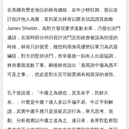
在美國有歷史地位的林肯總統，在年少輕狂期，曾以攻
訐批評他人為樂，直到某次林肯以匿名信詆譭其政敵
James Shields，為對方發現要求道歉未果，乃發出決鬥
邀請，在當時部分州仍容許決鬥且拒絕會被認為怯懦的
時候，林肯只好接受，雖想利用身高優勢以軍刀為武器
嚇阻，對方仍堅持決鬥，所幸最後一刻有人出面協調，
林肯書面道歉了事。嗣後林肯說出「責罵與中傷為愚不
可及之事」，想必是對出言可能賈禍有相當深的省悟。
孔子曾說過：「中庸之為德也，其至矣乎，民鮮久
矣。」什麼是中庸？後人多以不偏不易、中正平和解
讀，其實中庸不應只是規範言語行為，舉凡思考、規
劃、分析都應以中庸之道為之。連日來，各界對監察院