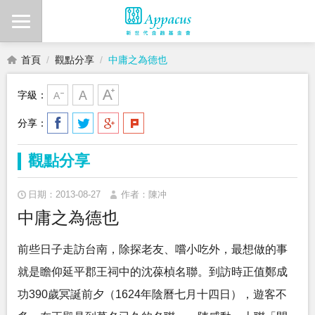
首頁
觀點分享
中庸之為德也
字級：
分享：
觀點分享
日期：2013-08-27
作者：陳冲
中庸之為德也
前些日子走訪台南，除探老友、嚐小吃外，最想做的事
就是瞻仰延平郡王祠中的沈葆楨名聯。到訪時正值鄭成
功390歲冥誕前夕（1624年陰曆七月十四日），遊客不