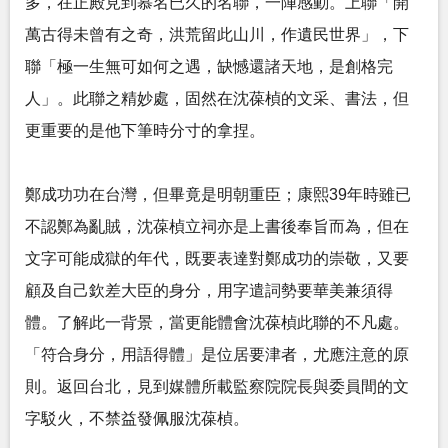
多，在正殿見到慕名已久的名聯，一陣感動。上聯「開
萬古得未曾有之奇，洪荒留此山川，作遺民世界」，下
聯「極一生無可如何之遇，缺憾還諸天地，是創格完
人」。此聯之精妙處，固然在沈葆楨的文采、書法，但
更重要的是他下筆時分寸的拿捏。
鄭成功功在台灣，但畢竟是明朝重臣；康熙39年時雖已
不認鄭為亂賊，沈葆楨立祠亦是上書後奉旨而為，但在
文字可能成獄的年代，既要表達對鄭成功的崇敬，又要
顧及自己欽差大臣的身分，用字遣詞勢要華美兼須得
體。了解此一背景，當更能體會沈葆楨此聯的不凡處。
「符合身分，用語得體」是位居要津者，尤應注意的原
則。返回台北，見到媒體所載監察院院長與委員間的文
字駁火，不禁益發佩服沈葆楨。