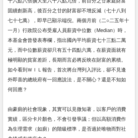
十六點八倍擴大至六十六點九倍，前百分之廿家庭財富
固續創新高，後百分之廿的財富卻不增反減（七十八到
七十七萬），即早已顯示端倪。兩個月前（二○二五年十
一月）行政院公布受雇人員薪資中位數（Median）時，
本基金會曾發表專欄，指出國內平均薪資七十三點二萬
元，而中位數薪資卻只有五十四點六萬，在薪資面就有
極明顯的貧富差距，長期而言必將反映在財富的累積。
如今看到ＷＩＬ報告，首次將台灣列入評比，卻不見逢
外即喜的總統府有一回應說法，是不關心？還是不知如
何回應？
由豪廁的社會現象，其實可以見微知著，以客戶的消費
實績，區分卡片顏色，不會引發爭議；但以高額消費作
為生理需求（如廁）的階級標準，是否過於唯物而對社