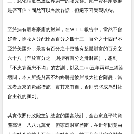
二，惡化程度已達世界第一的領先群。此一資料庫數據
是否可信？固然可以各說各話，但絕不容樂觀以待。
至於擁有最奢豪廁的對岸，在ＷＩＬ報告中，當然不會
好看，除收入分配比為百分之四十三、百分之十四已不
亞於美國外，最富有百分之十更擁有整體財富的百分之
六十八（至於百分之一則擁有百分之卅財富），想到
「不患寡而患不均」的古訓，以及二○○五年兩岸三經論
壇間，本人所提貧富不均終將是彼岸最大社會隱憂，當
政者近來的緊縮措施，實其來有自，否則勢將成為對社
會主義的諷刺。
其實依照行政院主計總處的國富統計，全台家庭平均資
產高達一八八九萬元，但家庭財富差距，在卅年間竟由