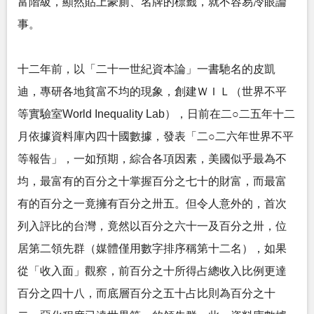
富階級，顯然貼上豪廁、名牌的標籤，就不容易冷眼論
事。
十二年前，以「二十一世紀資本論」一書馳名的皮凱
迪，專研各地貧富不均的現象，創建ＷＩＬ（世界不平
等實驗室World Inequality Lab），日前在二○二五年十二
月依據資料庫內四十國數據，發表「二○二六年世界不平
等報告」，一如預期，綜合各項因素，美國似乎最為不
均，最富有的百分之十掌握百分之七十的財富，而最富
有的百分之一竟擁有百分之卅五。但令人意外的，首次
列入評比的台灣，竟然以百分之六十一及百分之卅，位
居第二領先群（媒體僅用數字排序稱第十二名），如果
從「收入面」觀察，前百分之十所得占總收入比例更達
百分之四十八，而底層百分之五十占比則為百分之十