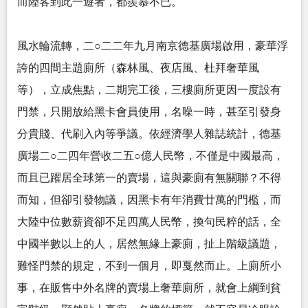
而陸客到此一遊者，都羨慕不已。
風水輪流轉，二○二二年九月南京德基廣場啟用，豪華浮
誇的四間主題廁所（森林風、夜店風、杜拜奢華風
等），立成焦點，二期完工後，三樓廁所更因一度設有
門禁，只開放給黑卡會員使用，名噪一時，甚至引發身
分貴賤、代刷入內等爭議。依經濟學人雜誌統計，德基
廣場二○二四年營收二五○億人民幣，不僅是中國最高，
而且已躍居全球第一的賣場，這與豪廁有無關聯？不得
而知，但卻引發物議，因黑卡有年消費廿萬的門檻，而
大陸中位數薪資卻不足四萬人民幣，換句民粹的話，全
中國半數以上的人，居然無緣上豪廁，扯上階級議題，
難怪門禁的規定，不到一個月，即戛然而止。上廁所小
事，在販售中外名牌的賣場上奢華廁所，就會上綱到貧