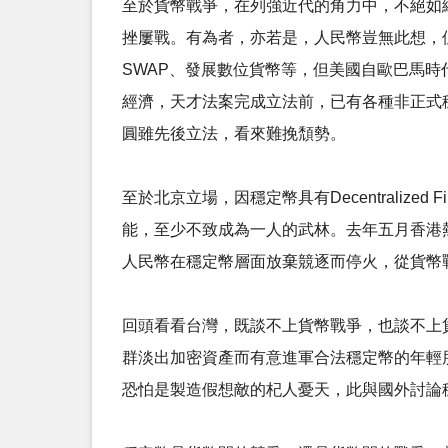
至於貨幣戰爭，在列強近代的角力中，不絕如縷
挫屢戰。有為者，亦若是，人民幣豈無此想，但
SWAP、發展數位貨幣等，但美國自歐巴馬時
經濟，天才法案完成立法前，已有各種非正式
圓雖先後立法，看來難挽頹勢。
至於北京立場，因穩定幣具有Decentrali
能，至少不致成為一人的武林。去年五月香港
人民幣在穩定幣層面放棄競逐而停火，從貨幣
回頭看看台灣，既談不上貨幣戰爭，也談不上
群淡出加密資產而有意進軍合法穩定幣的年輕
恐怕是製造假想敵的杞人憂天，此與國外討論