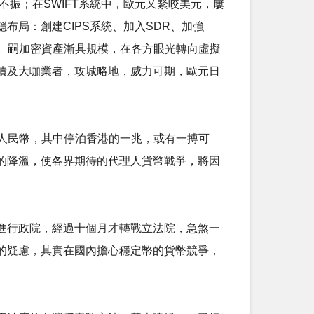
不振；在SWIFT系統中，歐元又緊咬美元，屢
局：創建CIPS系統、加入SDR、加強
鋸。嗣加密資產漸具規模，在各方眼光轉向虛擬
債及大咖業者，攻城略地，威力可期，歐元日
望境外人民幣，其中停泊香港的一兆，或有一搏可
的降溫，使各界期待的代理人貨幣戰爭，將因
進行政院，經過十個月才轉戰立法院，急煞一
的疑慮，其實在國內擔心穩定幣的貨幣競爭，
。