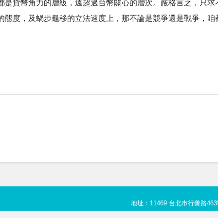
都是貨幣角力的層級，遠超過台幣關心的層次。嚴格言之，只求
的態度，及蝸步龜移的立法速度上，那不論是競爭還是戰爭，咱
地址：11469 台北市行善路463