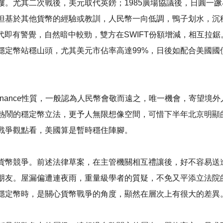
。尤其二次戰後，美元取代英鎊；1985廣場協議後，日圓一蹶
基於其他貨幣的經驗或教訓，人民幣一向低調，鴨子划水，沉穩布
代即有警覺，自然暗中較勁，雙方在SWIFT份額增減，相互拉
穩定幣站穩山頭，尤其美元市佔率高達99%，日後如配合美國國
zed Finance性質，一般認為人民幣會敬而遠之，唯一機會，寄
熱鬧的穩定幣立法，更予人無限想像空間，可惜下半年北京明顯
戰爭觀點看，美國算是暫時穩住陣腳。
貨幣競爭。前述法律草案，在主管機關相互禮讓後，好不容易送
朋友。屋漏偏遭連夜雨，重量級學者的質疑，不免又平添立法院
穩定幣時，是關心貨幣戰爭的角度，顯然在層次上有很大的差異