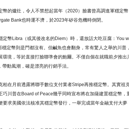
定幣的爐灶，令人不禁想起當年（2020）臉書曾高調進軍穩定
gate Bank也時運不濟，於2023年矽谷危機時倒閉。
其後改名的Diem）時，還放話大吃豆腐：You wouldn’t need sta
幣，而穩定幣則是門都沒有。但鹹魚也會翻身，常有驚人之舉的川普
發展環境，等於直接打臉聯準會的鮑爾。不僅自個在就職前夕推出
口，帶動風潮，確是漂亮的行銷手法。
柏在月前透露將聯手數位支付業者Stripe再推穩定幣。其實
川普在Board of Peace幾乎同時宣布將在加薩建置穩定
便要求美國依法核准其穩定幣發行，一舉完成當年金融支付大夢