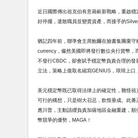
近日國際傳出祖克伯有意藉嶄新戰略，重啟穩
好停擺，遣散職員並變賣資產，而接手的Silver
猶記四年前，聯準會主席鮑爾在臉書集團棄守穩定幣Libra（或
currency，儼然美國即將發行數位央行貨
不發行CBDC，卻會賦予穩定幣負責合理的
立法，策略上復取名縮寫GENIUS，琅琅上
美元穩定幣既已取得法律上的確定性，難怪祖克
可行的構想，只是樹大召忌，飲恨垂成。此番正巧
應川普，主動請纓負責加薩地區金融重建，順
幣競爭的優勢，MAGA！