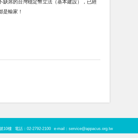
不缺席的台灣穩定幣立法（基本建設），已經
都是輸家！
號10樓
電話：02-2792-2100
e-mail：service@appacus.org.tw