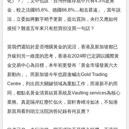
化）？」，文中也說「台灣外匯存底中只有4.3%是黃
金，較之法國65.6%、德國66.8%....相去甚遠」，當年說
法，立委如將數字稍予更新，提出質詢，央行又應如何
接招？難道五年來只有想買但沒買一句話？
當我們還陷於是否增購黃金的泥沼，香港及新加坡都已
升級到另一維度的思考，香港在2024即已定調以國際黃
金交易中心為目標，本年初更發布「黃金市場發展六大
新動向」。而新加坡今年也跟進喊出Gold Trading
Centre，列出四大關鍵領域為重點工作，而港新不約而
同，都點名黃金清算結算系統及Vaulting services為核心
業務。真是隔岸紅塵忙似火，當軒青嶂冷如冰，不知港
新當局看到咱立法院詢答紀錄有何反應？