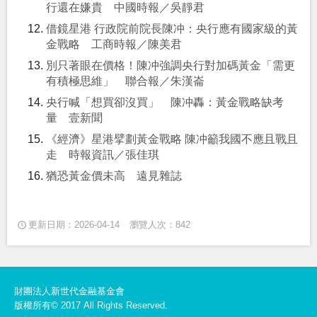
行還在嫌貴 中國時報／吳靜君
借鏡星港 行政院前院長陳冲：央行應有國家級的黃
金戰略 工商時報／陳美君
別只著眼在價格！陳冲強調央行對加碼黃金「需更
有積極思維」 聯合報／朱漢崙
央行喊「想買卻沒買」 陳冲轟：黃金戰略缺考
量 壹新聞
《經濟》星港擘劃黃金戰略 陳冲籲我國不應且戰且
走 時報資訊／張佳琪
猶恐黃金價未高 遠見雜誌
更新日期：2026-04-14
瀏覽人次：842
財團法人新世代金融基金會
版權所有© 2017 All Rights Reserved.