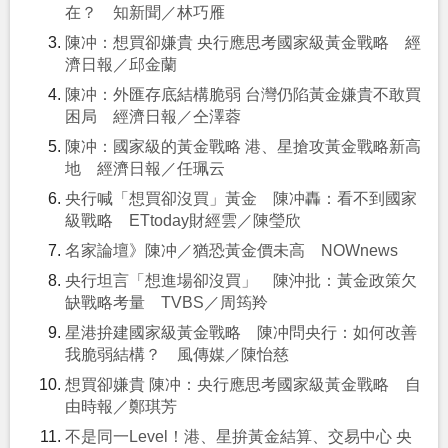
在？ 知新聞／林巧雁
陳冲：想買卻嫌貴 央行應思考國家級黃金戰略 經
濟日報／邱金蘭
陳冲：外匯存底結構脆弱 台灣仍陷黃金嫌貴不敢買
困局 經濟日報／仝澤蓉
陳冲：國家級的黃金戰略 港、星搶攻黃金戰略新高
地 經濟日報／任珮云
央行喊「想買卻沒買」黃金 陳冲轟：看不到國家
級戰略 ETtoday財經雲／陳瑩欣
名家論壇》陳冲／猶恐黃金價未高 NOWnews
央行坦言「想進場卻沒買」 陳沖批：黃金政策欠
缺戰略考量 TVBS／周筠羚
星港拚建國家級黃金戰略 陳冲問央行：如何改善
我脆弱結構？ 風傳媒／陳怡慈
想買卻嫌貴 陳冲：央行應思考國家級黃金戰略 自
由時報／鄭琪芳
不是同一Level！港、星拚黃金結算、交易中心 央