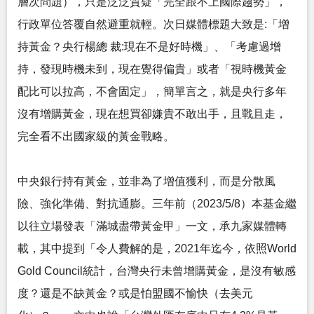
層次問題），只是泛泛質疑「完全跟不上國際趨勢」，
行政單位答覆自然避重就輕。次日媒體標題大致是:「增
持黃金？央行楊總 裁:現在不是好時機」、「考慮過增
持，發現時機未到，現在覺得偏貴」或者「視時機黃金
配比可以拉高，不會固定」，簡單言之，就是央行多年
沒有增購黃金，現在想買卻嫌貴不敢出手，且戰且走，
完全看不出國家級的黃金戰略。
中央銀行持有黃金，並非為了增值獲利，而是分散風
險、強化準備、對抗通膨。三年前（2023/5/8）本基金繼
以往立場發表「滿城盡帶黃金甲」一文，承九家媒體轉
載，其中提到「令人費解的是，2021年迄今，依照World
Gold Council統計，台灣央行未曾增購黃金，是沒有敏感
度？還是不缺黃金？或是怕盟國不愉快（去美元