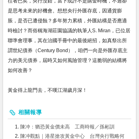
往者已矣，央行沒錯，當下或許不是購金時機，不過卻
是思考未來的好機會。想想央行外匯存底，因通貨膨
脹，是否已遭侵蝕？多年努力累積，外匯結構是否應適
時檢討？而俗稱海湖莊園協議的執筆人S. Miran，已位居
聯準會理事，其在治國手冊中的最後絕招，如真祭出所
謂世紀債券（Century Bond），咱們一向是外匯存底主
力的美元債券，屆時又如何風險管理？這脆弱的結構將
如何改善？
黃金得上龍門去，不嘆江湖歲月深！
相關報導
陳冲：猶恐黃金價未高 工商時報／孫彬訓
陳冲觀點｜港星搶攻黃金中心 台灣央行戰略何