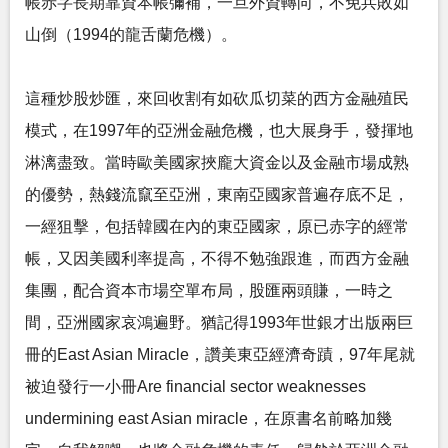
帳赤字長期靠資本帳彌補，一旦外資轉向，不免兵敗如
山倒（1994的龍舌蘭危機）。
這種炒股炒匯，來回收割有如砍瓜切菜的西方金融殖民
模式，在1997年的亞洲金融危機，也大展身手，發揮地
淋漓盡致。當時歐美國家挾龐大資金以及金融市場成熟
的優勢，熱錢流竄至亞洲，東南亞國家普遍存底不足，
一經狙擊，包括韓國在內的東亞國家，原已赤字的經常
帳，又因美國利率提高，不得不勉強跟進，而西方金融
集團，配合資本市場空單布局，股匯兩頭賺，一時之
間，亞洲國家哀鴻遍野。猶記得1993年世銀才出版兩巨
冊的East Asian Miracle，讚美東亞經濟奇蹟，97年尾就
被迫發行一小冊Are financial sector weaknesses
undermining east Asian miracle，在原書名前略加幾