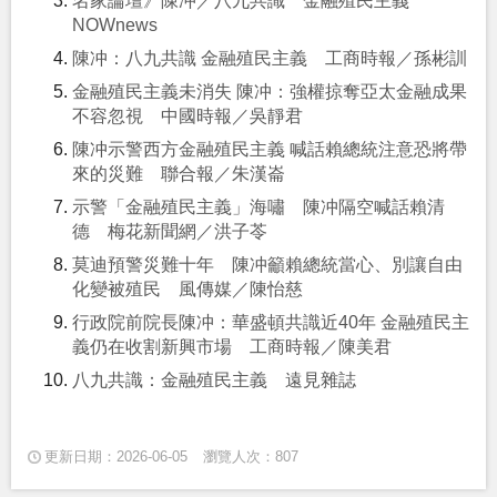
名家論壇》陳冲／八九共識 金融殖民主義
NOWnews
陳冲：八九共識 金融殖民主義 工商時報／孫彬訓
金融殖民主義未消失 陳冲：強權掠奪亞太金融成果
不容忽視 中國時報／吳靜君
陳冲示警西方金融殖民主義 喊話賴總統注意恐將帶
來的災難 聯合報／朱漢崙
示警「金融殖民主義」海嘯 陳冲隔空喊話賴清
德 梅花新聞網／洪子苓
莫迪預警災難十年 陳冲籲賴總統當心、別讓自由
化變被殖民 風傳媒／陳怡慈
行政院前院長陳冲：華盛頓共識近40年 金融殖民主
義仍在收割新興市場 工商時報／陳美君
八九共識：金融殖民主義 遠見雜誌
更新日期：2026-06-05
瀏覽人次：807