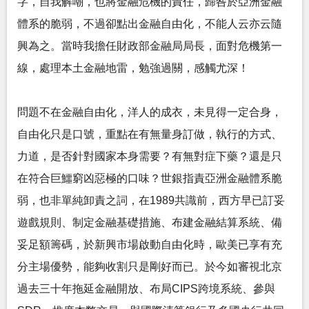
字，自我解嘲，也將金融危機的責任，歸咎於亞洲金融
體系的脆弱，不過卻點出金融自由化，不能人云亦云隨
興為之。當時我擔任財政部金融局局長，面對危機第一
線，處理本土金融地雷，勉強過關，感觸尤深！
問題不在金融自由化，洋人的成衣，未見得一定合身，
自由化只是口號，重點在有無量身訂做，執行的方式、
力道，是否針對國家本身需要？有無對症下藥？還是只
在符合巨鱷窮凶惡極的口味？世銀指責亞洲金融體系脆
弱，也非單純卸責之詞，在1989共識前，西方早已訂妥
遊戲規則、制定金融基礎措施、布建金融結算系統、備
妥足額籌碼，於新興市場啟動自由化時，歐美已享有充
分主場優勢，能夠收割只是剛好而已。於今如審視北京
過去三十年拖延金融開放、布局CIPS跨境系統、參與