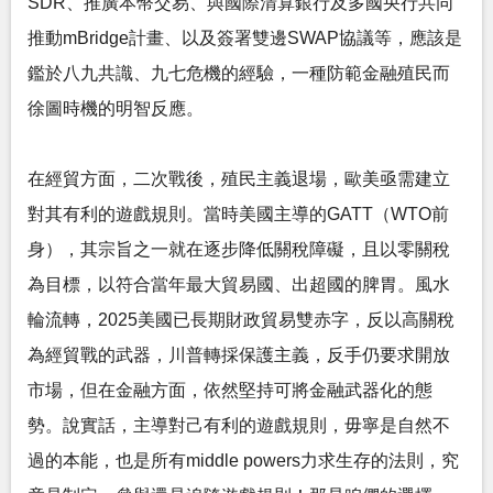
SDR、推廣本幣交易、與國際清算銀行及多國央行共同
推動mBridge計畫、以及簽署雙邊SWAP協議等，應該是
鑑於八九共識、九七危機的經驗，一種防範金融殖民而
徐圖時機的明智反應。
在經貿方面，二次戰後，殖民主義退場，歐美亟需建立
對其有利的遊戲規則。當時美國主導的GATT（WTO前
身），其宗旨之一就在逐步降低關稅障礙，且以零關稅
為目標，以符合當年最大貿易國、出超國的脾胃。風水
輪流轉，2025美國已長期財政貿易雙赤字，反以高關稅
為經貿戰的武器，川普轉採保護主義，反手仍要求開放
市場，但在金融方面，依然堅持可將金融武器化的態
勢。說實話，主導對己有利的遊戲規則，毋寧是自然不
過的本能，也是所有middle powers力求生存的法則，究