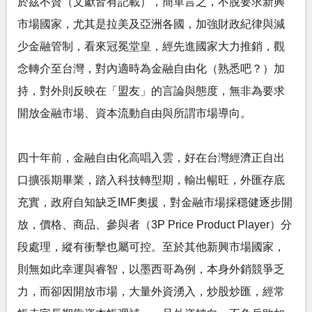
於茲不贅（文獻皆有記載），簡單言之，不脫要求新興
市場國家，尤其是拉美及亞洲各國，加強財政紀律與減
少金融管制，看來冠冕堂皇，經先進國家大力推銷，觀
念轉介至台灣，對內適時為金融自由化（熟悉吧？）加
持，對外則反映在「盟友」的言論與態度，無非為要求
開放金融市場、資本流動自由與所謂市場導向。
四十年前，金融自由化高唱入雲，好在台灣經濟正自出
口擴張期畢業，踏入科技轉型期，輸出暢旺，外匯存底
充實，政府自知缺乏IMF奧援，對金融市場採穩健逐步開
放，價格、商品、參與者（3P Price Product Player）分
段處理，縱有衝擊也屬可控。至於其他新興市場國家，
則無如此幸運與睿智，以墨西哥為例，本身外銷競爭乏
力，而卻因開放市場，大量外資湧入，炒股炒匯，經常