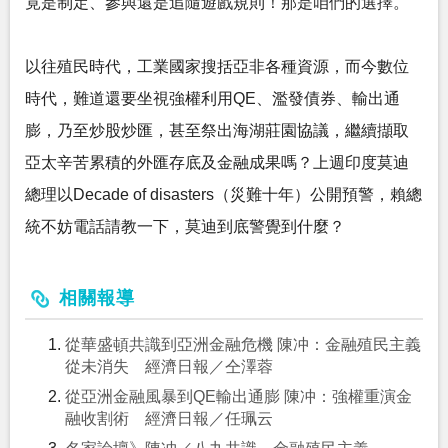
竟是制定、參與還是追隨遊戲規則！那是咱們的選擇。
以往殖民時代，工業國家搜括亞非各種資源，而今數位
時代，難道還要坐視強權利用QE、濫發債券、輸出通
膨，乃至炒股炒匯，甚至祭出海湖莊園協議，繼續擷取
亞太辛苦累積的外匯存底及金融成果嗎？上週印度莫迪
總理以Decade of disasters（災難十年）公開預警，賴總
統不妨電話請教一下，莫迪到底警覺到什麼？
相關報導
從華盛頓共識到亞洲金融危機 陳冲：金融殖民主義
從未消失 經濟日報／仝澤蓉
從亞洲金融風暴到QE輸出通膨 陳冲：強權重演金
融收割術 經濟日報／任珮云