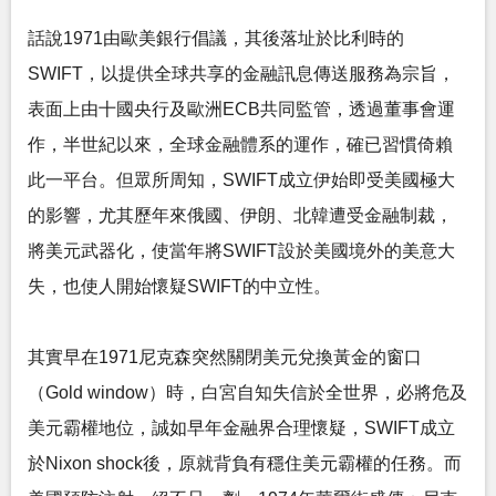
話說1971由歐美銀行倡議，其後落址於比利時的
SWIFT，以提供全球共享的金融訊息傳送服務為宗旨，
表面上由十國央行及歐洲ECB共同監管，透過董事會運
作，半世紀以來，全球金融體系的運作，確已習慣倚賴
此一平台。但眾所周知，SWIFT成立伊始即受美國極大
的影響，尤其歷年來俄國、伊朗、北韓遭受金融制裁，
將美元武器化，使當年將SWIFT設於美國境外的美意大
失，也使人開始懷疑SWIFT的中立性。
其實早在1971尼克森突然關閉美元兌換黃金的窗口
（Gold window）時，白宮自知失信於全世界，必將危及
美元霸權地位，誠如早年金融界合理懷疑，SWIFT成立
於Nixon shock後，原就背負有穩住美元霸權的任務。而