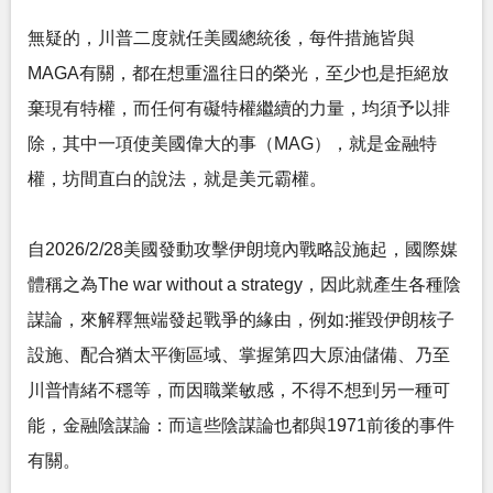
無疑的，川普二度就任美國總統後，每件措施皆與
MAGA有關，都在想重溫往日的榮光，至少也是拒絕放
棄現有特權，而任何有礙特權繼續的力量，均須予以排
除，其中一項使美國偉大的事（MAG），就是金融特
權，坊間直白的說法，就是美元霸權。
自2026/2/28美國發動攻擊伊朗境內戰略設施起，國際媒
體稱之為The war without a strategy，因此就產生各種陰
謀論，來解釋無端發起戰爭的緣由，例如:摧毀伊朗核子
設施、配合猶太平衡區域、掌握第四大原油儲備、乃至
川普情緒不穩等，而因職業敏感，不得不想到另一種可
能，金融陰謀論：而這些陰謀論也都與1971前後的事件
有關。