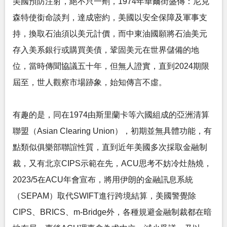
美國預防注射，絕不只一劑，1974年華爾街盛傳：尼克
森特使銜命談判，達成密約，美國以安全保障及軍事支
持，換取石油須以美元計價，而中東油國願將石油美元
存入美系銀行或購買美債，鞏固美元在世界儲備的地
位，當時傳聞協議五十年，但無人證實，直到2024期限
屆至，世人觀察市場跡象，始知傳言不虛。
有趣的是，同在1974由斯里蘭卡等六國組成的亞洲清算
聯盟（Asian Clearing Union），初期並無具體功能，有
點類似俱樂部聯誼性質，直到近年美國多次採取金融制
裁，又有北京CIPS示範在先，ACU思考不妨冷灶熱燒，
2023/5在ACU年會宣布，將用伊朗的金融訊息系統
（SEPAM）取代SWIFT進行跨境結算，美國警覺除
CIPS、BRICS、m-Bridge外，各種規避金融制裁都在暗