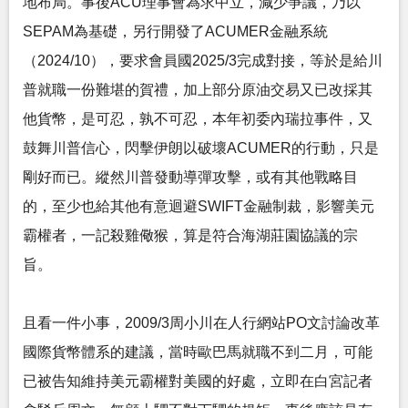
地布局。事後ACU理事會為求中立，減少爭議，乃以
SEPAM為基礎，另行開發了ACUMER金融系統
（2024/10），要求會員國2025/3完成對接，等於是給川
普就職一份難堪的賀禮，加上部分原油交易又已改採其
他貨幣，是可忍，孰不可忍，本年初委內瑞拉事件，又
鼓舞川普信心，閃擊伊朗以破壞ACUMER的行動，只是
剛好而已。縱然川普發動導彈攻擊，或有其他戰略目
的，至少也給其他有意迴避SWIFT金融制裁，影響美元
霸權者，一記殺雞儆猴，算是符合海湖莊園協議的宗
旨。
且看一件小事，2009/3周小川在人行網站PO文討論改革
國際貨幣體系的建議，當時歐巴馬就職不到二月，可能
已被告知維持美元霸權對美國的好處，立即在白宮記者