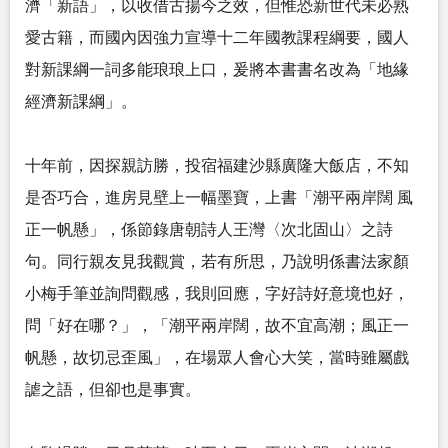
濟「新語」，以收借古揚今之效，但惟恐新世代未必熟
愛古籍，而國內因強力宣導十二年國教課程綱要，國人
對新課綱一詞多能琅琅上口，爰將本書書名改為「地緣
經濟新課綱」。
十年前，因探親訪勝，投宿福建沙縣廣隆大飯店，不知
是否巧合，進房見壁上一幅墨寶，上書「潮平兩岸闊 風
正一帆懸」，係節錄唐朝詩人王灣〈次北固山〉之詩
句。同行親友見我觀賞，若有所思，乃說明係書法家顏
小梅手筆並詢問觀感，我則回應，字好詩好意境也好，
問「好在哪？」，「潮平兩岸闊，故不宜高潮；風正一
帆懸，故切忌歪風」，在場眾人會心大笑，當時雖屬戲
謔之語，但卻也是事實。