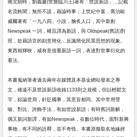
南北朝時，劉義慶(世襲臨川王)著有「世說新語」，記載
名流軼聞，無所不談，藉論時事；上世紀中葉，喬治歐
威爾著有「一九八四」小說，膾炙人口，其中新創
Newspeak 一詞，權且譯為新語，與 Oldspeak(舊語)對
照，欲藉語言的刻意簡化，反諷簡化民眾思想的現象。
東西相輝映，咸有意借重新語一詞，表達對世事衍化的
看法。
本書蒐納筆者過去兩年在媒體及本基金網站發表之專
文，雖遠不及世說新語收錄1133則之規模，但以輕鬆文
字，綜論世局，針貶國事，其意旨相同。其中常用譬
喻、對比、誇飾手法，有如世說新語；有時舊詞新解，
偶又新詞新譯，有如Newspeak，在數位時代，面對新興
事物，有不同的詮釋，並不奇怪。本書原擬取名地緣經