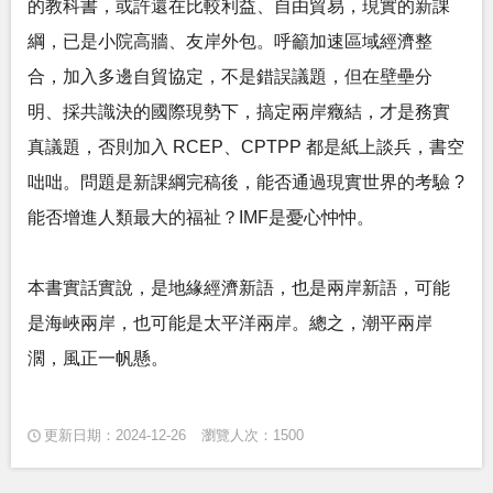
的教科書，或許還在比較利益、自由貿易，現實的新課
綱，已是小院高牆、友岸外包。呼籲加速區域經濟整
合，加入多邊自貿協定，不是錯誤議題，但在壁壘分
明、採共識決的國際現勢下，搞定兩岸癥結，才是務實
真議題，否則加入 RCEP、CPTPP 都是紙上談兵，書空
咄咄。問題是新課綱完稿後，能否通過現實世界的考驗 ?
能否增進人類最大的福祉？IMF是憂心忡忡。
本書實話實說，是地緣經濟新語，也是兩岸新語，可能
是海峽兩岸，也可能是太平洋兩岸。總之，潮平兩岸
濶，風正一帆懸。
更新日期：2024-12-26
瀏覽人次：1500