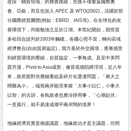
改採「關貿領域」的務實路線，先後不僅重返國際奧
會、亞銀，而且也加入 APEC 及 WTO(2002)，活躍於部
分國際經貿團體(例如：EBRD、IAIS等)，在全球化的友
善環境下，尚能勉強立足於江湖。本世紀開始，因世貿
多哈回合談判於2003年觸礁，各國心照不宣，轉向區域
經濟整合(自由貿易協定)，我方基於外交困境，逐漸感受
到經貿環境的壓縮，自貿協定，一事無成。及至中美問
題升溫，Pivot to Asia成形，修昔底德陷阱浮現，近八年
來，政府面對供應鏈重組及碎片化選邊問題，「兩大之
間難為小」，端視兩岸能否掌握「大事小以仁，小事大
以智」的古訓，各執政者也應冷靜用事，「心潮起伏」
一意孤行，就不易達成潮平兩岸闊的境界！
地緣經濟其實是個虛議題，地緣政治才是主議題，坊間