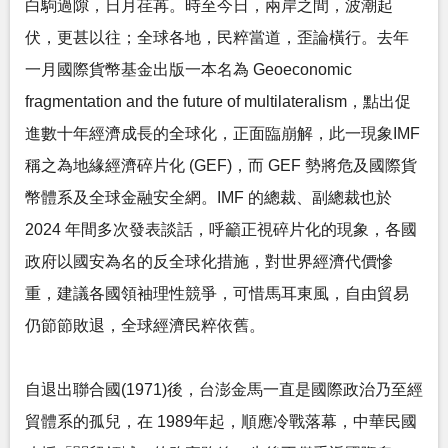
白駒過隙，日月荏苒。時至今日，兩岸之間，波潮起
伏，更甚以往；全球各地，民粹當道，歪論橫行。去年
一月國際貨幣基金出版一本名為 Geoeconomic
fragmentation and the future of multilateralism，點出促
進數十年經濟成長的全球化，正面臨崩解，此一現象IMF
稱之為地緣經濟碎片化 (GEF)，而 GEF 勢將危及國際貨
幣體系及全球金融安全網。IMF 的總裁、副總裁也於
2024 年間多次發表談話，呼籲正視碎片化的現象，各國
政府以國安為名的反全球化措施，對世界經濟代價慘
重，建議各國領袖理性競爭，可惜馬耳東風，自由貿易
仍節節敗退，全球經濟民粹依舊。
自退出聯合國(1971)後，台澎金馬一直是國際政治乃至經
貿體系的孤兒，在 1989年起，順應冷戰落幕，中華民國