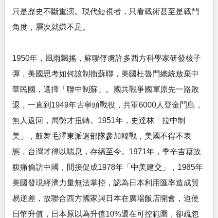
只是歷史不斷重演。現代短視者，只看戰術甚至是戰鬥
角度，層次就嫌不足。
1950年，風雨飄搖，蘇聯俘虜許多西方科學家研發核子
彈，美國思考如何該制衡蘇聯，美國杜魯門總統放棄中
華民國，選擇「聯中制蘇」。國共戰爭國軍原先一路敗
退，一直到1949年古寧頭戰役，共軍6000人登金門島，
無人返回，局勢才扭轉。1951年，史達林「拉中制
美」，鼓舞毛澤東派遣部隊參加韓戰，美國不得不表
態，台灣才得以喘息，存續至今。1971年，季辛吉藉故
腹痛偷訪中國，間接促成1978年「中美建交」，1985年
美國發現經濟力量無法掌控，認為日本利用匯率造成貿
易逆差，故聯合西方國家與日本在廣場飯店開會，迫使
日幣升值，日本原以為升值10%還在可控範圍，卻疏忽