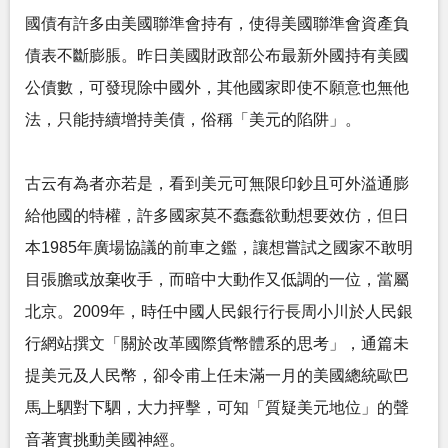
國債有許多由美國聯準會持有，使得美國聯準會資產負
債表不斷膨脹。昨日美國財政部公布最新外國持有美國
公債數，可發現除中國外，其他國家即使不願意也無他
法，只能持續增持美債，俗稱「美元的陷阱」。
古云有為者亦若是，看到美元可無限印鈔且可外溢通膨
給他國的特權，許多國家莫不蠢蠢欲動想要效仿，但日
本1985年廣場協議的前車之鑑，讓想嘗試之國家不敢明
目張膽或放棄收手，而暗中大動作又低調的一位，當屬
北京。2009年，時任中國人民銀行行長周小川於人民銀
行網站撰文「關於改革國際貨幣體系的思考」，通篇未
提美元及人民幣，卻令甫上任未滿一月的美國總統歐巴
馬上駟對下駟，大力抨擊，可知「質疑美元地位」的聲
音著實挑動美國神經。