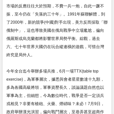
市場的反應往往大於預期，不費一兵一炮，自此一蹶不
振，至今仍在「失落的三十年」。1991年蘇聯解體，到
了2000年，新的競爭(中國)對手出現，美方反而採取「聯
俄制中」，這也導致美國在俄烏戰爭中立場尷尬，偏向
俄羅斯或烏克蘭都將影響世界局勢平衡。綜觀，過去
六、七十年世界大國仍在玩合縱連橫的遊戲，可惜台灣
終究是局外人。
今年全台迄今舉辦多場兵推，6月一場TTX(table top
exercise)，為軍事層次，據悉與會者星星數達十九顆，
多為各國高級將領，軍事資歷長久，談論議題自然也以
軍事為主，但細想，今為數位時代，戰爭是否一定須兵
戎相見？非要有槍砲、火藥、煙硝味？未必！7月9日，
政府舉辦漢光演習，偏向戰鬥層次，至巷弄甚至超商作