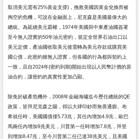
取消美元需有25%黃金支撐)，挽救美國因黃金兌換而被
掏空的危機，可說在金融面上，尼克森是美國最偉大的
總統。為延續美元霸權，1974年美國與中東產油國簽署
至今無人證實的50年油元密約，規定全世界石油出口以
美元定價，產油國收取美元後需轉為美元存款或購買美
國公債，此密約雖無人證實，但各國的行為都與契約上
一致，且自2024年(密約到期)開始出現以人民幣計價的原
油合約，讓密約的真實性更加凸顯。
除免於破產危機外，2008年金融海嘯迄今歷任總統的QE
政策，皆拜尼克森之賜，得以大肆印鈔而無畏通膨。布
希就任時，美國國債僅5.73兆，其任內增加4.9兆，歐巴
馬兩任內增加9兆美元，川普第一任時增加7.8兆，拜登
則增加8.47兆，至今川普第二任已達38兆美元，且美國