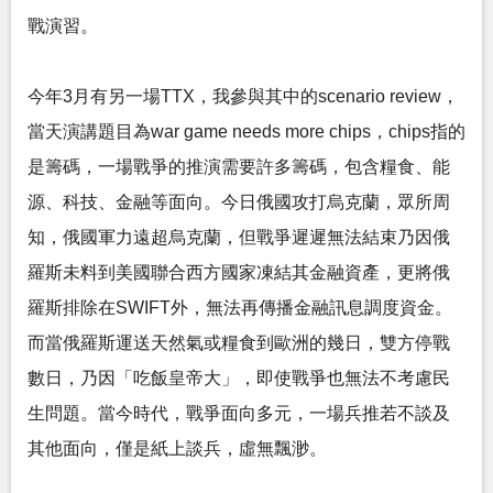
戰演習。
今年3月有另一場TTX，我參與其中的scenario review，
當天演講題目為war game needs more chips，chips指的
是籌碼，一場戰爭的推演需要許多籌碼，包含糧食、能
源、科技、金融等面向。今日俄國攻打烏克蘭，眾所周
知，俄國軍力遠超烏克蘭，但戰爭遲遲無法結束乃因俄
羅斯未料到美國聯合西方國家凍結其金融資產，更將俄
羅斯排除在SWIFT外，無法再傳播金融訊息調度資金。
而當俄羅斯運送天然氣或糧食到歐洲的幾日，雙方停戰
數日，乃因「吃飯皇帝大」，即使戰爭也無法不考慮民
生問題。當今時代，戰爭面向多元，一場兵推若不談及
其他面向，僅是紙上談兵，虛無飄渺。