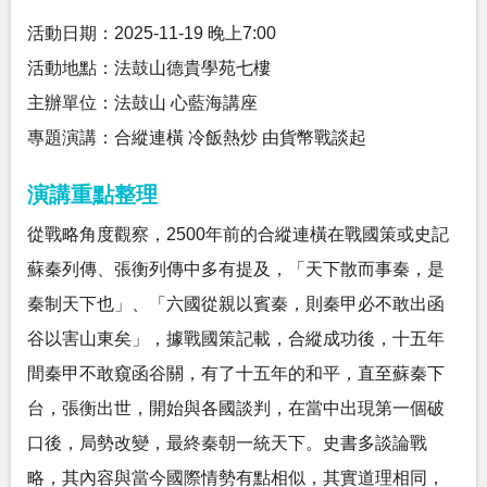
活動日期：2025-11-19 晚上7:00
活動地點：法鼓山德貴學苑七樓
主辦單位：法鼓山 心藍海講座
專題演講：合縱連橫 冷飯熱炒 由貨幣戰談起
演講重點整理
從戰略角度觀察，2500年前的合縱連橫在戰國策或史記
蘇秦列傳、張衡列傳中多有提及，「天下散而事秦，是
秦制天下也」、「六國從親以賓秦，則秦甲必不敢出函
谷以害山東矣」，據戰國策記載，合縱成功後，十五年
間秦甲不敢窺函谷關，有了十五年的和平，直至蘇秦下
台，張衡出世，開始與各國談判，在當中出現第一個破
口後，局勢改變，最終秦朝一統天下。史書多談論戰
略，其內容與當今國際情勢有點相似，其實道理相同，