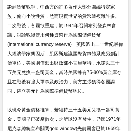
談到貨幣戰爭，中西方的許多著作大部分圍繞特定家
族，偏向小說性質，然而現實世界的貨幣戰複雜許多。
二次戰後，各國欲重建，於1944年召開布列登森林會
議，討論戰後使用何種貨幣作為國際儲備貨幣
(international currency reserve)，英國派出二十世紀最偉
大經濟學家凱因斯，凱因斯建議國際貨幣體系應另創計
價單位，美國則僅派出財政部小官員華特，承諾以三十
五美元兌換一盎司黃金，當時美國擁有75-80%黃金庫存
且在戰後有強大軍事及政治力，美方主張獲得各國認
同，確立美元作為國際準備貨幣地位。
以現今黃金價格推算，若維持三十五美元兌換一盎司黃
金，美國早已破產數次，之所以沒有發生，乃因1971年
尼克森總統宣布關閉gold window(先前國會已於1969年