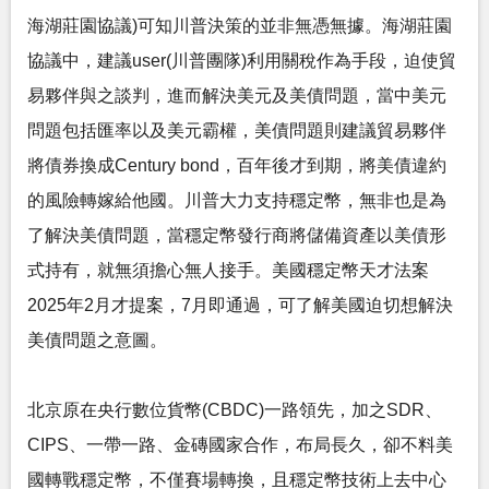
海湖莊園協議)可知川普決策的並非無憑無據。海湖莊園
協議中，建議user(川普團隊)利用關稅作為手段，迫使貿
易夥伴與之談判，進而解決美元及美債問題，當中美元
問題包括匯率以及美元霸權，美債問題則建議貿易夥伴
將債券換成Century bond，百年後才到期，將美債違約
的風險轉嫁給他國。川普大力支持穩定幣，無非也是為
了解決美債問題，當穩定幣發行商將儲備資產以美債形
式持有，就無須擔心無人接手。美國穩定幣天才法案
2025年2月才提案，7月即通過，可了解美國迫切想解決
美債問題之意圖。
北京原在央行數位貨幣(CBDC)一路領先，加之SDR、
CIPS、一帶一路、金磚國家合作，布局長久，卻不料美
國轉戰穩定幣，不僅賽場轉換，且穩定幣技術上去中心