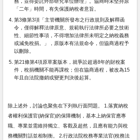
務，並得委託外部研究單位辦理」。協商時未堅持原
「二年」時間，有失保護納稅者意旨。
第3條第3項「主管機關所發布之行政規則及解釋函
令，僅得解釋法律原意、規範執行法律所必要之技術
性、細節性事項，不得增加法律所未明定之納稅義務
或減免稅捐。」，原版本有法規命令，但協商過程予
以刪除。
第21條第4項原草案版本，就爭訟超過8年的財稅案
件，稅捐機關不能再課稅；但在協商過程，被改為15
年且自法院撤銷或變更判決後起算。
除上述外，討論也聚焦在下列執行面問題。 1.落實納稅
者權利保護官(納保官)的保障機制，基本上納保官應專
職、專業並需維持獨立、客觀及超然，且應有能力與稅
務機關對話並相制衡。 2.行政法院稅務專業法官(稅務法