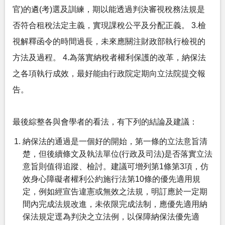
官)的遴(考)選及訓練，期以能透過判決審視稅務法規是
否符合租稅法定主義，實現課稅公平及分配正義。 3.檢
視解釋函令的時間過長，未來應關注財政部執行檢視的
方法及過程。 4.為落實納稅者權利保護的改革，納保法
之各項執行成效，最好能由行政院定期向立法院提交報
告。
最後綜整各與會學者的看法，有下列的結論及建議：
納保法的通過是一個好的開始，第一條的立法意旨清
楚，但後續條文及執法單位(行政及司法)是否落實立法
意旨則值得追蹤、檢討。建議可增列第1條第3項，仿
效身心障礙者權利公約施行法第10條的優先適用規
定，例如經宣告違憲或無效之法規，明訂應於一定期
間內完成法規改進，未依限完成法制，應優先適用納
保法規定逕為判決之立法例，以保障納保法優先適