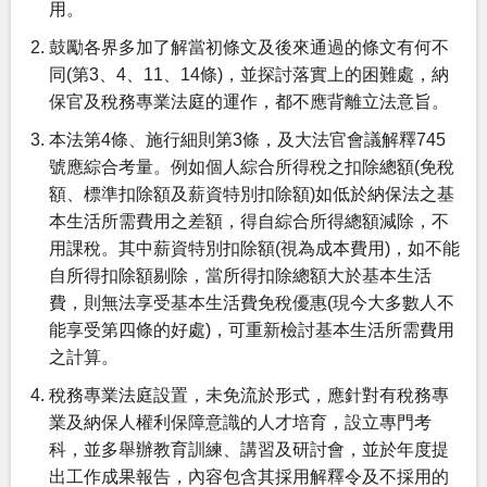
用。
鼓勵各界多加了解當初條文及後來通過的條文有何不
同(第3、4、11、14條)，並探討落實上的困難處，納
保官及稅務專業法庭的運作，都不應背離立法意旨。
本法第4條、施行細則第3條，及大法官會議解釋745
號應綜合考量。例如個人綜合所得稅之扣除總額(免稅
額、標準扣除額及薪資特別扣除額)如低於納保法之基
本生活所需費用之差額，得自綜合所得總額減除，不
用課稅。其中薪資特別扣除額(視為成本費用)，如不能
自所得扣除額剔除，當所得扣除總額大於基本生活
費，則無法享受基本生活費免稅優惠(現今大多數人不
能享受第四條的好處)，可重新檢討基本生活所需費用
之計算。
稅務專業法庭設置，未免流於形式，應針對有稅務專
業及納保人權利保障意識的人才培育，設立專門考
科，並多舉辦教育訓練、講習及研討會，並於年度提
出工作成果報告，內容包含其採用解釋令及不採用的