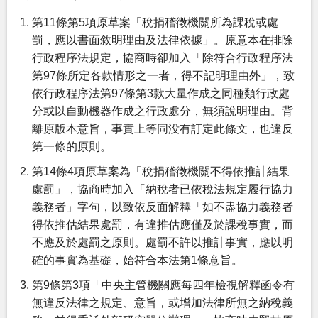
第11條第5項原草案「稅捐稽徵機關所為課稅或處
罰，應以書面敘明理由及法律依據」。原意本在排除
行政程序法規定，協商時卻加入「除符合行政程序法
第97條所定各款情形之一者，得不記明理由外」，致
依行政程序法第97條第3款大量作成之同種類行政處
分或以自動機器作成之行政處分，無須說明理由。背
離原版本意旨，事實上等同没有訂定此條文，也違反
第一條的原則。
第14條4項原草案為「稅捐稽徵機關不得依推計結果
處罰」，協商時加入「納稅者已依稅法規定履行協力
義務者」字句，以致依反面解釋「如不盡協力義務者
得依推估結果處罰，有違推估應僅及於課稅事實，而
不應及於處罰之原則。處罰不許以推計事實，應以明
確的事實為基礎，始符合本法第1條意旨。
第9條第3項「中央主管機關應每四年檢視解釋函令有
無違反法律之規定、意旨，或增加法律所無之納稅義