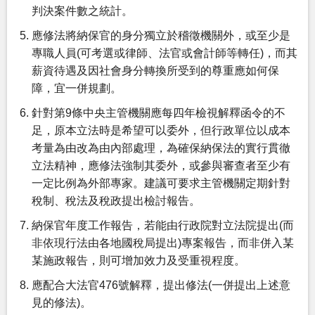
判決案件數之統計。
應修法將納保官的身分獨立於稽徵機關外，或至少是
專職人員(可考選或律師、法官或會計師等轉任)，而其
薪資待遇及因社會身分轉換所受到的尊重應如何保
障，宜一併規劃。
針對第9條中央主管機關應每四年檢視解釋函令的不
足，原本立法時是希望可以委外，但行政單位以成本
考量為由改為由內部處理，為確保納保法的實行貫徹
立法精神，應修法強制其委外，或參與審查者至少有
一定比例為外部專家。建議可要求主管機關定期針對
稅制、稅法及稅政提出檢討報告。
納保官年度工作報告，若能由行政院對立法院提出(而
非依現行法由各地國稅局提出)專案報告，而非併入某
某施政報告，則可增加效力及受重視程度。
應配合大法官476號解釋，提出修法(一併提出上述意
見的修法)。