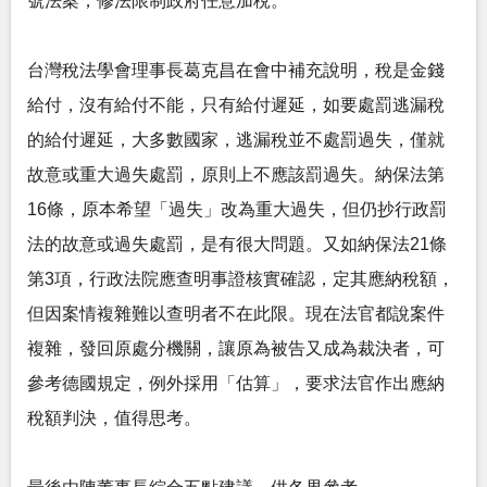
號法案，修法限制政府任意加稅。
台灣稅法學會理事長葛克昌在會中補充說明，稅是金錢
給付，沒有給付不能，只有給付遲延，如要處罰逃漏稅
的給付遲延，大多數國家，逃漏稅並不處罰過失，僅就
故意或重大過失處罰，原則上不應該罰過失。納保法第
16條，原本希望「過失」改為重大過失，但仍抄行政罰
法的故意或過失處罰，是有很大問題。又如納保法21條
第3項，行政法院應查明事證核實確認，定其應納稅額，
但因案情複雜難以查明者不在此限。現在法官都說案件
複雜，發回原處分機關，讓原為被告又成為裁決者，可
參考德國規定，例外採用「估算」，要求法官作出應納
稅額判決，值得思考。