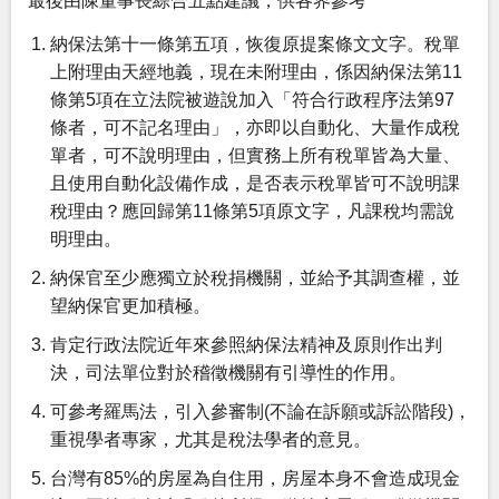
最後由陳董事長綜合五點建議，供各界參考
納保法第十一條第五項，恢復原提案條文文字。稅單
上附理由天經地義，現在未附理由，係因納保法第11
條第5項在立法院被遊說加入「符合行政程序法第97
條者，可不記名理由」，亦即以自動化、大量作成稅
單者，可不說明理由，但實務上所有稅單皆為大量、
且使用自動化設備作成，是否表示稅單皆可不說明課
稅理由？應回歸第11條第5項原文字，凡課稅均需說
明理由。
納保官至少應獨立於稅捐機關，並給予其調查權，並
望納保官更加積極。
肯定行政法院近年來參照納保法精神及原則作出判
決，司法單位對於稽徵機關有引導性的作用。
可參考羅馬法，引入參審制(不論在訴願或訴訟階段)，
重視學者專家，尤其是稅法學者的意見。
台灣有85%的房屋為自住用，房屋本身不會造成現金