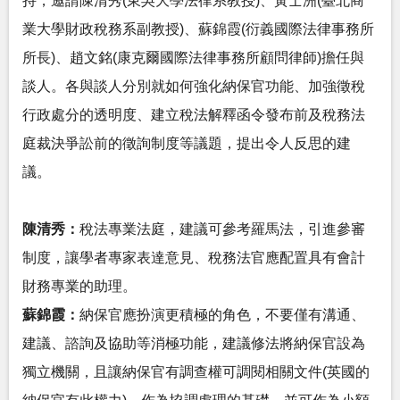
持，邀請陳清秀(東吳大學法律系教授)、黃士洲(臺北商
業大學財政稅務系副教授)、蘇錦霞(衍義國際法律事務所
所長)、趙文銘(康克爾國際法律事務所顧問律師)擔任與
談人。各與談人分別就如何強化納保官功能、加強徵稅
行政處分的透明度、建立稅法解釋函令發布前及稅務法
庭裁決爭訟前的徵詢制度等議題，提出令人反思的建
議。
陳清秀：
稅法專業法庭，建議可參考羅馬法，引進參審
制度，讓學者專家表達意見、稅務法官應配置具有會計
財務專業的助理。
蘇錦霞：
納保官應扮演更積極的角色，不要僅有溝通、
建議、諮詢及協助等消極功能，建議修法將納保官設為
獨立機關，且讓納保官有調查權可調閱相關文件(英國的