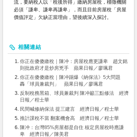
流，要納稅人以「稅後所得」繳納房屋稅，稽徵機關
必須「謙卑、謙卑再謙卑」，而且目前房屋稅「房屋
價值評定」欠缺正當理由，望後續深入探討。
相關連結
你正在傻傻繳稅｜陳冲：房屋稅應更謙卑 趙文銘
則批政府才是炒房兇手 蘋果日報／廖珮君
你正在傻傻繳稅｜陳冲踢爆《納保法》5大問題
轟「球員兼裁判」 蘋果日報／廖珮君
反制稅務黑箱、球員兼裁判 陳冲籲三點修法 經濟
日報／程士華
民間喊修納保法 提三建言 經濟日報／程士華
推計課稅不當 翻案機會高 經濟日報／程士華
陳冲：台灣85%房屋都是自住 核定房屋稅時應謙
卑 經濟日報／陳美君