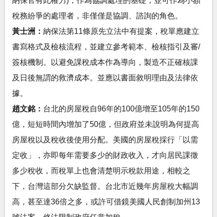
納保官有此權力)，作為協調處理的基礎，並可作為小額
稅務紛爭的處理者，非僅僅是協調、諮詢的角色。
黃士洲：
納保法第11條原先立法中有提案，稅單應建立
書寫格式及檢核流程，並建立參考範本、檢核指引及審/
簽核機制。以避免課稅成本作為導向，製造不正確核課
及日後無謂的救濟成本。並應以書面敘明理由及法律依
據。
趙文銘：
台北的房屋稅自96年的100億增至105年的150
億，短短時間內增加了50億，但政府並未說明為何提高
房屋稅以及稅收後使用分配。美國的房屋稅採行「以需
定收」，亦即每年需要多少的財政收入，才向居民課徵
多少稅收，而稅單上也會清楚明示稅款用途，相較之
下，台灣這部分欠缺監督。台北市近幾年房屋稅大幅調
高，甚至達36倍之多，或許可借鏡美國人民創制加州13