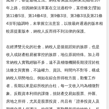
風潮下，卻是最晚立法。納稅者保護法(納保法)雖在107
年上路，但因納保法草案在立法過程中，某些條文(譬如
第11條5項、第14條4項、第9條3項、第3條3項及第21條
4項等)協調時，未掌握立法意旨，以致最終通過的版本相
較原提案版本，納稅人反而得不到法律的保護。
在經濟雙元化的社會，納稅人是循規蹈矩的族群，也是
收入或財產較易被掌控的族群，地位原就特殊。加上尋
常納稅人實戰經驗不多，遠不及稽徵機關長期浸淫於稅
法條文與實務，不論權力、資訊、時間均不對等，構成
納稅人弱勢地位。例如在綜合所得稅方面，勤奮工作
者，長期以來是綜所稅的台柱，每一文收入均為稽徵對
象。反觀資本利得的課徵，捨財產交易如股票、外匯、
房地之所得，尤其是股票投資，尚且有「證券投資人及