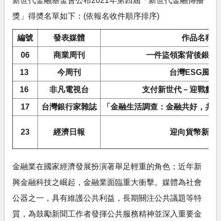
新世代金融基金會公布2021年第四屆「新世代金融傳播
獎」得奬名單如下：(依報名收件順序排序)
編號
發表媒體
作品名稱
06
商業周刊
一件盜領案背後銀行
13
今周刊
台灣ESG風雲
16
非凡電視台
支付新世代－迎戰數位
17
台灣銀行家雜誌
「金融生活調查：金融共好，共同
23
經濟日報
迎向貨幣新紀
金融業在國家經濟發展扮演著舉足輕重的角色；近年新
興金融科技之崛起，金融業面臨重大衝擊。媒體為社會
公器之一，具有維護公共利益，長期關注公共議題等特
質，為鼓勵新聞工作者發揮公共服務精神並深入重要金