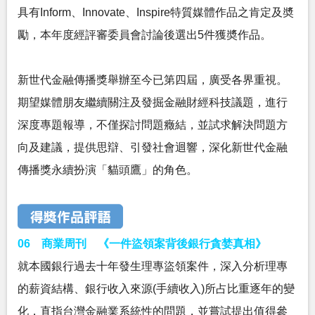
具有Inform、Innovate、Inspire特質媒體作品之肯定及奬
勵，本年度經評審委員會討論後選出5件獲奬作品。
新世代金融傳播獎舉辦至今已第四屆，廣受各界重視。
期望媒體朋友繼續關注及發掘金融財經科技議題，進行
深度專題報導，不僅探討問題癥結，並試求解決問題方
向及建議，提供思辯、引發社會迴響，深化新世代金融
傳播獎永續扮演「貓頭鷹」的角色。
06 商業周刊 《一件盜領案背後銀行貪婪真相》
就本國銀行過去十年發生理專盜領案件，深入分析理專
的薪資結構、銀行收入來源(手續收入)所占比重逐年的變
化，直指台灣金融業系統性的問題，並嘗試提出值得參