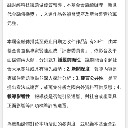
融財經科技議題做優質報導，本基金會賡續辦理「新世
代金融傳播獎」，入選作品各頒發獎座及新台幣壹拾萬
元整。
本屆金融傳播獎至截止日期之收件作品計有23件，由本
基金會邀集專家賢達組成「評審委員會」，依影音及平
面媒體兩大類，分別就
1. 議題前瞻性
議題能否引起社
會大眾關注或具有領先趨勢；
2. 新聞深度
報導內容是
否抓住問題重點並深入探討分析；
3. 建言公共性
是否
提出看法或建言，或蒐集分析之國內外資料可供反思；
4.
報導影響性
報導後是否能引發迴響、對社會或產業具
正面影響等四項標準評審遴選。
為鼓勵媒體對於本項活動的參與度，並彰顯本基金會對