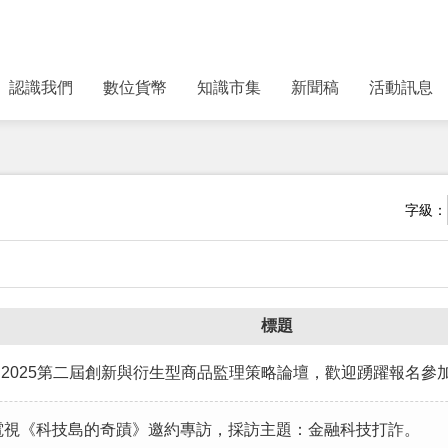
認識我們
數位貨幣
知識市集
新聞稿
活動訊息
字級：
標題
家儲備｜2025第二屆創新與衍生型商品監理策略論壇，歡迎踴躍報名參
接受壹電視《科技島的奇蹟》邀約專訪，採訪主題：金融科技打詐。