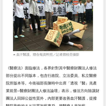
血汗醫護。聯合報資料照／記者鄧桂芬攝影
《醫療法》面臨修法，各界針對其中醫療財團法人修法
部分提出不同版本，包含行政院、立法委員、私立醫療
院所版本等。今衛福部長陳時中出席「透視『醫』兆產
業前景─醫療財團法人修法論壇」表示，修法方向除讓財
團法人回歸公益性質外，內部更要改善血汗醫護，提撥
醫院盈餘的５％設置加薪專戶，替醫療人員加薪。