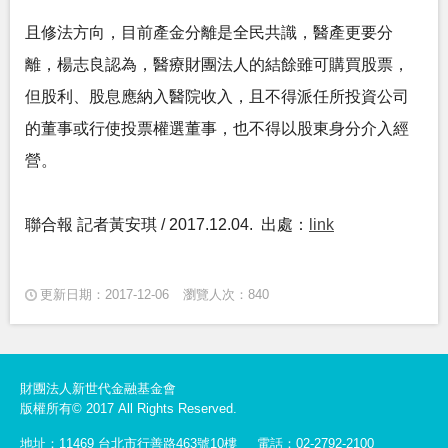
且修法方向，目前產金分離是全民共識，醫產更要分
離，楊志良認為，醫療財團法人的結餘雖可購買股票，
但股利、股息應納入醫院收入，且不得派任所投資公司
的董事或行使投票權選董事，也不得以股東身分介入經
營。
聯合報 記者黃安琪 / 2017.12.04. 出處：
link
更新日期：2017-12-06
瀏覽人次：840
財團法人新世代金融基金會
版權所有© 2017 All Rights Reserved.
地址：11469 台北市行善路463號10樓
電話：02-2792-2100