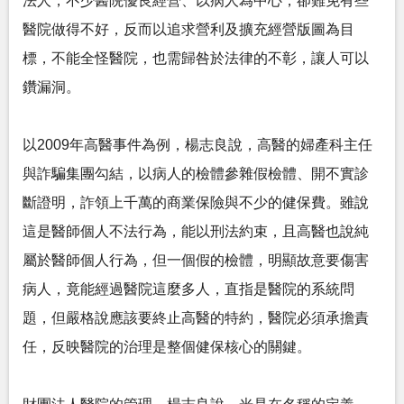
法人，不少醫院優良經營、以病人為中心，卻難免有些
醫院做得不好，反而以追求營利及擴充經營版圖為目
標，不能全怪醫院，也需歸咎於法律的不彰，讓人可以
鑽漏洞。
以2009年高醫事件為例，楊志良說，高醫的婦產科主任
與詐騙集團勾結，以病人的檢體參雜假檢體、開不實診
斷證明，詐領上千萬的商業保險與不少的健保費。雖說
這是醫師個人不法行為，能以刑法約束，且高醫也說純
屬於醫師個人行為，但一個假的檢體，明顯故意要傷害
病人，竟能經過醫院這麼多人，直指是醫院的系統問
題，但嚴格說應該要終止高醫的特約，醫院必須承擔責
任，反映醫院的治理是整個健保核心的關鍵。