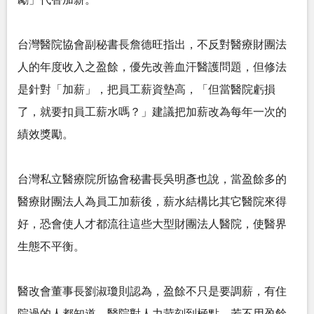
台灣醫院協會副秘書長詹德旺指出，不反對醫療財團法
人的年度收入之盈餘，優先改善血汗醫護問題，但修法
是針對「加薪」，把員工薪資墊高，「但當醫院虧損
了，就要扣員工薪水嗎？」建議把加薪改為每年一次的
績效獎勵。
台灣私立醫療院所協會秘書長吳明彥也說，當盈餘多的
醫療財團法人為員工加薪後，薪水結構比其它醫院來得
好，恐會使人才都流往這些大型財團法人醫院，使醫界
生態不平衡。
醫改會董事長劉淑瓊則認為，盈餘不只是要調薪，有住
院過的人都知道，醫院對人力苛刻到極點，若不用盈餘