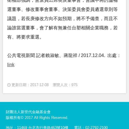
衛福部強調，會派員出席長庚董事會，會議中將討論補
選董事、修改董事會董事、決策委員會委員遴選章則等
議題，若長庚修改方向不如預期，將不予備查，而且不
論誰當選董事，會了解有無兼任台塑相關企業職務，若
有、將要求重選。
公共電視新聞 記者賴淑敏、蔣龍祥 / 2017.12.04. 出處：
link
更新日期：2017-12-08
瀏覽人次：975
財團法人新世代金融基金會
版權所有© 2017 All Rights Reserved.
地址：11469 台北市行善路463號10樓
電話：02-2792-2100