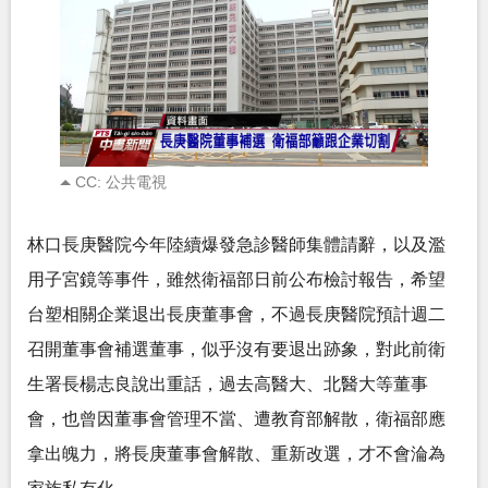
CC: 公共電視
林口長庚醫院今年陸續爆發急診醫師集體請辭，以及濫
用子宮鏡等事件，雖然衛福部日前公布檢討報告，希望
台塑相關企業退出長庚董事會，不過長庚醫院預計週二
召開董事會補選董事，似乎沒有要退出跡象，對此前衛
生署長楊志良說出重話，過去高醫大、北醫大等董事
會，也曾因董事會管理不當、遭教育部解散，衛福部應
拿出魄力，將長庚董事會解散、重新改選，才不會淪為