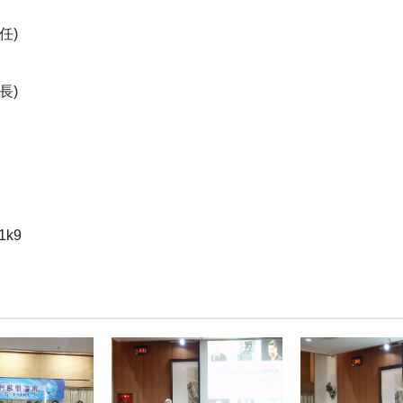
任)
長)
1k9