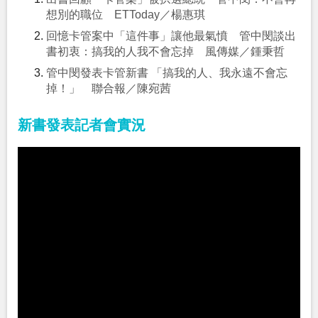
想別的職位 ETToday／楊惠琪
回憶卡管案中「這件事」讓他最氣憤 管中閔談出
書初衷：搞我的人我不會忘掉 風傳媒／鍾秉哲
管中閔發表卡管新書 「搞我的人、我永遠不會忘
掉！」 聯合報／陳宛茜
新書發表記者會實況