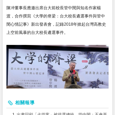
陳冲董事長應邀出席台大前校長管中閔與知名作家楊
渡，合作撰寫《大學的脊梁：台大校長遴選事件與管中
閔心情記事》新出發表會，記錄2018年掀起台灣高教史
上空前風暴的台大校長遴選事件。
相關報導
出書回顧「卡管案」被拱選總統 管中閔：不會再